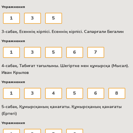
Упражнения
1
3
5
3-сабақ. Есеннің кірпісі. Есеннің кірпісі. Сапарғали Бегалин
Упражнения
1
3
5
6
7
4-сабақ. Табиғат тағылымы. Шегіртке мен құмырсқа (Мысал).
Иван Крылов
Упражнения
1
3
4
5
6
8
5-сабақ. Құмырсқаның қанағаты. Құмырсқаның қанағаты
(Ертегі)
Упражнения