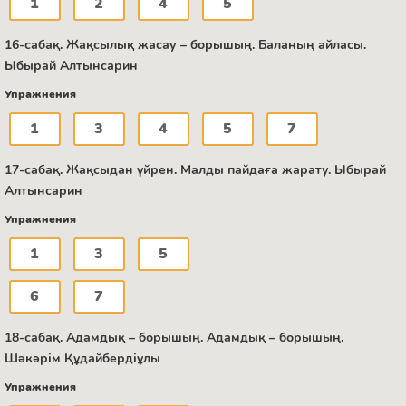
1
2
4
5
16-сабақ. Жақсылық жасау – борышың. Баланың айласы.
Ыбырай Алтынсарин
Упражнения
1
3
4
5
7
17-сабақ. Жақсыдан үйрен. Малды пайдаға жарату. Ыбырай
Алтынсарин
Упражнения
1
3
5
6
7
18-сабақ. Адамдық – борышың. Адамдық – борышың.
Шәкәрім Құдайбердіұлы
Упражнения