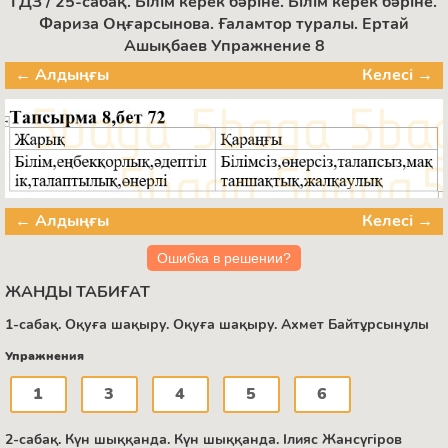
ГДЗ / 25-сабақ. Білім керек бәріне. Білім керек бәріне.
Фариза Оңғарсынова. Ғаламтор туралы. Ертай
Ашықбаев Упражнение 8
← Алдыңғы
Келесі →
← Алдыңғы
Келесі →
Ошибка в решении?
ЖАНДЫ ТАБИҒАТ
1-сабақ. Оқуға шақыру. Оқуға шақыру. Ахмет Байтұрсынұлы
Упражнения
1
3
4
5
6
2-сабақ. Күн шыққанда. Күн шыққанда. Ілияс Жансүгіров