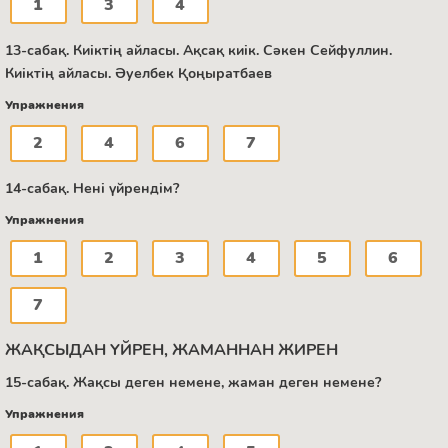
1
3
4
13-сабақ. Киіктің айласы. Ақсақ киік. Сәкен Сейфуллин.
Киіктің айласы. Әуелбек Қоңыратбаев
Упражнения
2
4
6
7
14-сабақ. Нені үйрендім?
Упражнения
1
2
3
4
5
6
7
ЖАҚСЫДАН ҮЙРЕН, ЖАМАННАН ЖИРЕН
15-сабақ. Жақсы деген немене, жаман деген немене?
Упражнения