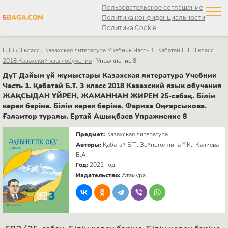
Пользовательское соглашение
5
BAGA.COM
Политика конфиденциальности
Политика Cookie
ГДЗ
›
3 класс
›
Казахская литература Учебник Часть 1. Қабатай Б.Т. 3 класс
2018 Казахский язык обучения
›
Упражнение 8
ДүТ Дайын үй жұмыстары Казахская литература Учебник
Часть 1. Қабатай Б.Т. 3 класс 2018 Казахский язык обучения
ЖАҚСЫДАН ҮЙРЕН, ЖАМАННАН ЖИРЕН 25-сабақ. Білім
керек бәріне. Білім керек бәріне. Фариза Оңғарсынова.
Ғаламтор туралы. Ертай Ашықбаев Упражнение 8
Предмет:
Казахская литература
Авторы:
Қабатай Б.Т., Зейнетоллина Ү.К., Қалиева
В.А.
Год:
2022 год
Издательство:
Атамура