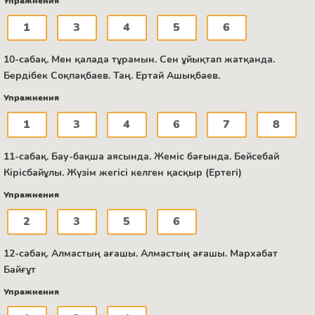
Упражнения
1
3
4
5
6
10-сабақ. Мен қалада тұрамын. Сен ұйықтап жатқанда.
Бердібек Соқпақбаев. Таң. Ертай Ашықбаев.
Упражнения
1
3
4
6
7
8
11-сабақ. Бау-бақша аясында. Жеміс бағында. Бейсебай
Кірісбайұлы. Жүзім жегісі келген қасқыр (Ертегі)
Упражнения
2
3
5
6
12-сабақ. Алмастың ағашы. Алмастың ағашы. Мархабат
Байғұт
Упражнения