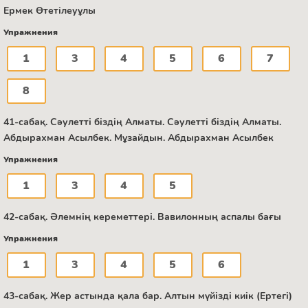
Ермек Өтетілеуұлы
Упражнения
1
3
4
5
6
7
8
41-сабақ. Сәулетті біздің Алматы. Сәулетті біздің Алматы.
Абдырахман Асылбек. Мұзайдын. Абдырахман Асылбек
Упражнения
1
3
4
5
42-сабақ. Әлемнің кереметтері. Вавилонның аспалы бағы
Упражнения
1
3
4
5
6
43-сабақ. Жер астында қала бар. Алтын мүйізді киік (Ертегі)