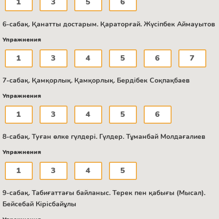
1
3
5
6
6-сабақ. Қанатты достарым. Қараторғай. Жүсіпбек Аймауытов
Упражнения
1
3
4
5
6
7
7-сабақ. Қамқорлық. Қамқорлық. Бердібек Соқпақбаев
Упражнения
1
3
4
5
6
8-сабақ. Туған өлке гүлдері. Гүлдер. Тұманбай Молдағалиев
Упражнения
1
3
4
5
9-сабақ. Табиғаттағы байланыс. Терек пен қабығы (Мысал).
Бейсебай Кірісбайұлы