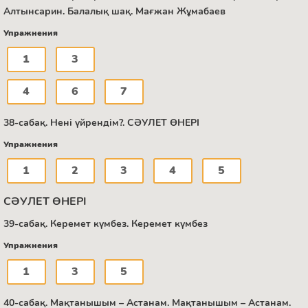
Алтынсарин. Балалық шақ. Мағжан Жұмабаев
Упражнения
1
3
4
6
7
38-сабақ. Нені үйрендім?. СӘУЛЕТ ӨНЕРІ
Упражнения
1
2
3
4
5
СӘУЛЕТ ӨНЕРІ
39-сабақ. Керемет күмбез. Керемет күмбез
Упражнения
1
3
5
40-сабақ. Мақтанышым – Астанам. Мақтанышым – Астанам.