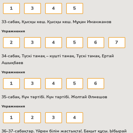
1
3
4
5
33-сабақ. Қысқы кеш. Қысқы кеш. Мұқан Иманжанов
Упражнения
2
3
4
5
6
7
34-сабақ. Түскі тамақ – күшті тамақ. Түскі тамақ. Ертай
Ашықбаев
Упражнения
1
3
4
5
6
35-сабақ. Күн тәртібі. Күн тәртібі. Жолтай Әлмешов
Упражнения
1
2
3
4
36–37-сабақтар. Үйрен білім жастықта!. Бақыт құсы. Ыбырай