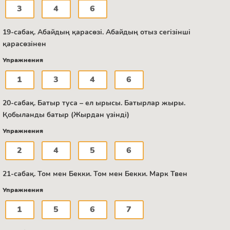
3
4
6
19-сабақ. Абайдың қарасөзі. Абайдың отыз сегізінші
қарасөзінен
Упражнения
1
3
4
6
20-сабақ. Батыр туса – ел ырысы. Батырлар жыры.
Қобыланды батыр (Жырдан үзінді)
Упражнения
2
4
5
6
21-сабақ. Том мен Бекки. Том мен Бекки. Марк Твен
Упражнения
1
5
6
7