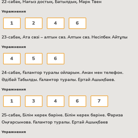
22-сабақ. Нағыз достық. Батылдық. Марк Твен
Упражнения
1
2
4
6
23-сабақ. Ата сөзі – алтын сөз. Алтын сөз. Несіпбек Айтұлы
Упражнения
4
5
6
24-сабақ. Ғаламтор туралы ойларым. Аман мен телефон.
Әдібай Табылды. Ғаламтор туралы. Ертай Ашықбаев.
Упражнения
1
3
4
6
7
25-сабақ. Білім керек бәріне. Білім керек бәріне. Фариза
Оңғарсынова. Ғаламтор туралы. Ертай Ашықбаев
Упражнения