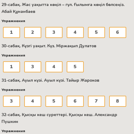
29-сабақ. Жас уақытта көңіл – гүл. Ғылымға көңіл бөлсеңіз.
Абай Құнанбаев
Упражнения
1
2
3
4
5
6
30-сабақ. Күзгі уақыт. Күз. Міржақып Дулатов
Упражнения
1
3
4
5
31-сабақ. Ауыл күзі. Ауыл күзі. Тайыр Жароков
Упражнения
3
4
5
6
7
8
32-сабақ. Қысқы кеш суреттері. Қысқы кеш. Александр
Пушкин
Упражнения