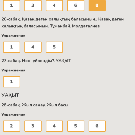
1
3
4
6
8
26-сабақ. Қазақ деген халықтың баласымын.. Қазақ деген
халықтың баласымын. Тұманбай. Молдағалиев
Упражнения
1
4
5
27-сабақ. Нені үйрендім?. УАҚЫТ
Упражнения
1
УАҚЫТ
28-сабақ. Жыл санау. Жыл басы
Упражнения
2
3
4
5
6