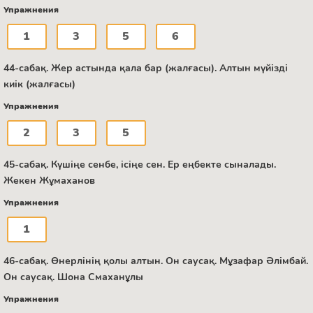
Упражнения
1
3
5
6
44-сабақ. Жер астында қала бар (жалғасы). Алтын мүйізді
киік (жалғасы)
Упражнения
2
3
5
45-сабақ. Күшіңе сенбе, ісіңе сен. Ер еңбекте сыналады.
Жекен Жұмаханов
Упражнения
1
46-сабақ. Өнерлінің қолы алтын. Он саусақ. Мұзафар Әлімбай.
Он саусақ. Шона Смаханұлы
Упражнения