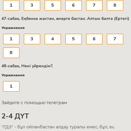
1
3
5
6
7
8
47-сабақ. Еңбекке жастан, өнерге бастан. Алтын балта (Ертегі)
Упражнения
1
3
4
5
6
7
8
48-сабақ. Нені үйрендім?.
Упражнения
1
Зайдите с помощью телеграм
2-4 ДҮТ
"ГДЗ" - бұл ойланбастан алдау туралы емес, бұл, ең