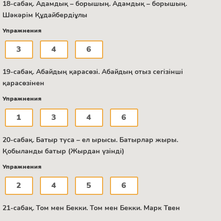
18-сабақ. Адамдық – борышың. Адамдық – борышың.
Шәкәрім Құдайбердіұлы
Упражнения
3
4
6
19-сабақ. Абайдың қарасөзі. Абайдың отыз сегізінші
қарасөзінен
Упражнения
1
3
4
6
20-сабақ. Батыр туса – ел ырысы. Батырлар жыры.
Қобыланды батыр (Жырдан үзінді)
Упражнения
2
4
5
6
21-сабақ. Том мен Бекки. Том мен Бекки. Марк Твен