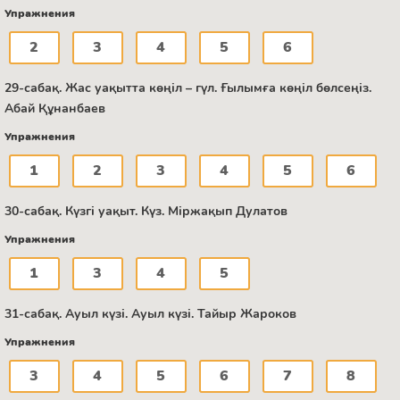
Упражнения
2
3
4
5
6
29-сабақ. Жас уақытта көңіл – гүл. Ғылымға көңіл бөлсеңіз.
Абай Құнанбаев
Упражнения
1
2
3
4
5
6
30-сабақ. Күзгі уақыт. Күз. Міржақып Дулатов
Упражнения
1
3
4
5
31-сабақ. Ауыл күзі. Ауыл күзі. Тайыр Жароков
Упражнения
3
4
5
6
7
8