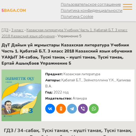
Пользовательское соглашение
5
BAGA.COM
Политика конфиденциальности
Политика Cookie
ГДЗ
›
3 класс
›
Казахская литература Учебник Часть 1. Қабатай Б.Т. 3 класс
2018 Казахский язык обучения
›
Упражнение 5
ДүТ Дайын үй жұмыстары Казахская литература Учебник
Часть 1. Қабатай Б.Т. 3 класс 2018 Казахский язык обучения
УАҚЫТ 34-сабақ. Түскі тамақ – күшті тамақ. Түскі тамақ.
Ертай Ашықбаев Упражнение 5
Предмет:
Казахская литература
Авторы:
Қабатай Б.Т., Зейнетоллина Ү.К., Қалиева
В.А.
Год:
2022 год
Издательство:
Атамура
ГДЗ / 34-сабақ. Түскі тамақ – күшті тамақ. Түскі тамақ.