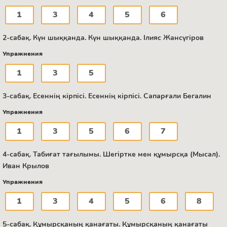
1
3
4
5
6
2-сабақ. Күн шыққанда. Күн шыққанда. Ілияс Жансүгіров
Упражнения
1
3
5
3-сабақ. Есеннің кірпісі. Есеннің кірпісі. Сапарғали Бегалин
Упражнения
1
3
5
6
7
4-сабақ. Табиғат тағылымы. Шегіртке мен құмырсқа (Мысал).
Иван Крылов
Упражнения
1
3
4
5
6
8
5-сабақ. Құмырсқаның қанағаты. Құмырсқаның қанағаты