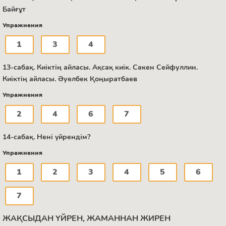
Байғұт
Упражнения
1
3
4
13-сабақ. Киіктің айласы. Ақсақ киік. Сәкен Сейфуллин.
Киіктің айласы. Әуелбек Қоңыратбаев
Упражнения
2
4
6
7
14-сабақ. Нені үйрендім?
Упражнения
1
2
3
4
5
6
7
ЖАҚСЫДАН ҮЙРЕН, ЖАМАННАН ЖИРЕН