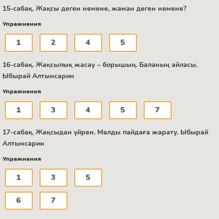
15-сабақ. Жақсы деген немене, жаман деген немене?
Упражнения
1
2
4
5
16-сабақ. Жақсылық жасау – борышың. Баланың айласы.
Ыбырай Алтынсарин
Упражнения
1
3
4
5
7
17-сабақ. Жақсыдан үйрен. Малды пайдаға жарату. Ыбырай
Алтынсарин
Упражнения
1
3
5
6
7