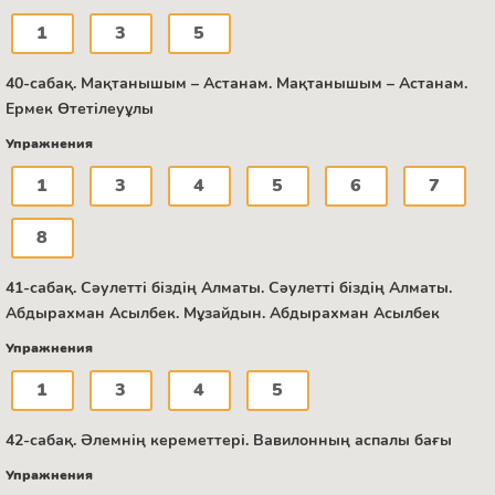
1
3
5
40-сабақ. Мақтанышым – Астанам. Мақтанышым – Астанам.
Ермек Өтетілеуұлы
Упражнения
1
3
4
5
6
7
8
41-сабақ. Сәулетті біздің Алматы. Сәулетті біздің Алматы.
Абдырахман Асылбек. Мұзайдын. Абдырахман Асылбек
Упражнения
1
3
4
5
42-сабақ. Әлемнің кереметтері. Вавилонның аспалы бағы
Упражнения