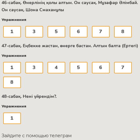
46-сабақ. Өнерлінің қолы алтын. Он саусақ. Мұзафар Әлімбай.
Он саусақ. Шона Смаханұлы
Упражнения
1
3
5
6
7
8
47-сабақ. Еңбекке жастан, өнерге бастан. Алтын балта (Ертегі)
Упражнения
1
3
4
5
6
7
8
48-сабақ. Нені үйрендім?.
Упражнения
1
Зайдите с помощью телеграм