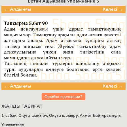
Ертай Ашықбаев Упражнение 5
← Алдыңғы
Келесі →
← Алдыңғы
Келесі →
Ошибка в решении?
ЖАНДЫ ТАБИҒАТ
1-сабақ. Оқуға шақыру. Оқуға шақыру. Ахмет Байтұрсынұлы
Упражнения