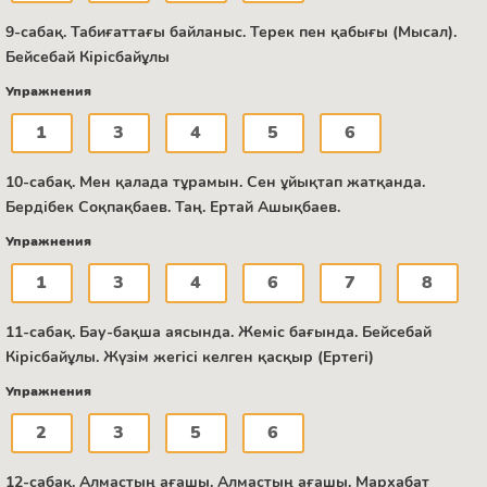
9-сабақ. Табиғаттағы байланыс. Терек пен қабығы (Мысал).
Бейсебай Кірісбайұлы
Упражнения
1
3
4
5
6
10-сабақ. Мен қалада тұрамын. Сен ұйықтап жатқанда.
Бердібек Соқпақбаев. Таң. Ертай Ашықбаев.
Упражнения
1
3
4
6
7
8
11-сабақ. Бау-бақша аясында. Жеміс бағында. Бейсебай
Кірісбайұлы. Жүзім жегісі келген қасқыр (Ертегі)
Упражнения
2
3
5
6
12-сабақ. Алмастың ағашы. Алмастың ағашы. Мархабат