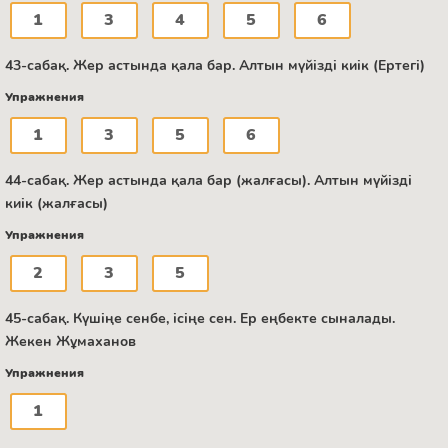
1
3
4
5
6
43-сабақ. Жер астында қала бар. Алтын мүйізді киік (Ертегі)
Упражнения
1
3
5
6
44-сабақ. Жер астында қала бар (жалғасы). Алтын мүйізді
киік (жалғасы)
Упражнения
2
3
5
45-сабақ. Күшіңе сенбе, ісіңе сен. Ер еңбекте сыналады.
Жекен Жұмаханов
Упражнения
1