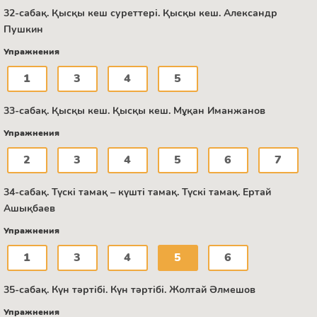
32-сабақ. Қысқы кеш суреттері. Қысқы кеш. Александр
Пушкин
Упражнения
1
3
4
5
33-сабақ. Қысқы кеш. Қысқы кеш. Мұқан Иманжанов
Упражнения
2
3
4
5
6
7
34-сабақ. Түскі тамақ – күшті тамақ. Түскі тамақ. Ертай
Ашықбаев
Упражнения
1
3
4
5
6
35-сабақ. Күн тәртібі. Күн тәртібі. Жолтай Әлмешов
Упражнения