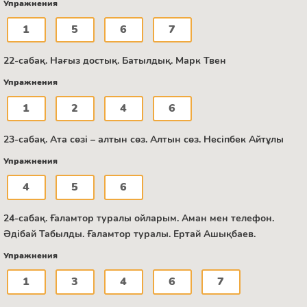
Упражнения
1
5
6
7
22-сабақ. Нағыз достық. Батылдық. Марк Твен
Упражнения
1
2
4
6
23-сабақ. Ата сөзі – алтын сөз. Алтын сөз. Несіпбек Айтұлы
Упражнения
4
5
6
24-сабақ. Ғаламтор туралы ойларым. Аман мен телефон.
Әдібай Табылды. Ғаламтор туралы. Ертай Ашықбаев.
Упражнения
1
3
4
6
7