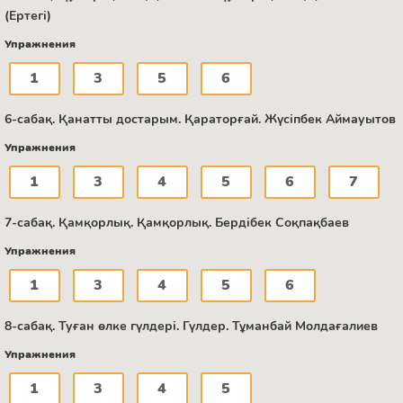
(Ертегі)
Упражнения
1
3
5
6
6-сабақ. Қанатты достарым. Қараторғай. Жүсіпбек Аймауытов
Упражнения
1
3
4
5
6
7
7-сабақ. Қамқорлық. Қамқорлық. Бердібек Соқпақбаев
Упражнения
1
3
4
5
6
8-сабақ. Туған өлке гүлдері. Гүлдер. Тұманбай Молдағалиев
Упражнения
1
3
4
5