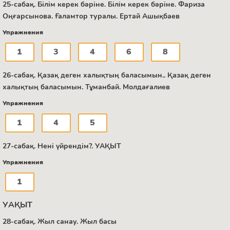
25-сабақ. Білім керек бәріне. Білім керек бәріне. Фариза
Оңғарсынова. Ғаламтор туралы. Ертай Ашықбаев
Упражнения
1
3
4
6
8
26-сабақ. Қазақ деген халықтың баласымын.. Қазақ деген
халықтың баласымын. Тұманбай. Молдағалиев
Упражнения
1
4
5
27-сабақ. Нені үйрендім?. УАҚЫТ
Упражнения
1
УАҚЫТ
28-сабақ. Жыл санау. Жыл басы