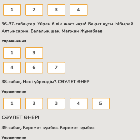
1
2
3
4
36–37-сабақтар. Үйрен білім жастықта!. Бақыт құсы. Ыбырай
Алтынсарин. Балалық шақ. Мағжан Жұмабаев
Упражнения
1
3
4
6
7
38-сабақ. Нені үйрендім?. СӘУЛЕТ ӨНЕРІ
Упражнения
1
2
3
4
5
СӘУЛЕТ ӨНЕРІ
39-сабақ. Керемет күмбез. Керемет күмбез
Упражнения