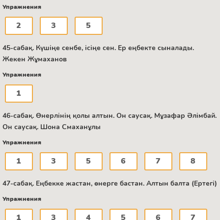
Упражнения
2
3
5
45-сабақ. Күшіңе сенбе, ісіңе сен. Ер еңбекте сыналады.
Жекен Жұмаханов
Упражнения
1
46-сабақ. Өнерлінің қолы алтын. Он саусақ. Мұзафар Әлімбай.
Он саусақ. Шона Смаханұлы
Упражнения
1
3
5
6
7
8
47-сабақ. Еңбекке жастан, өнерге бастан. Алтын балта (Ертегі)
Упражнения
1
3
4
5
6
7