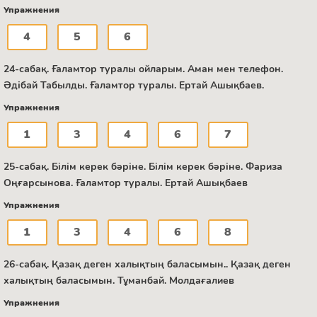
Упражнения
4
5
6
24-сабақ. Ғаламтор туралы ойларым. Аман мен телефон.
Әдібай Табылды. Ғаламтор туралы. Ертай Ашықбаев.
Упражнения
1
3
4
6
7
25-сабақ. Білім керек бәріне. Білім керек бәріне. Фариза
Оңғарсынова. Ғаламтор туралы. Ертай Ашықбаев
Упражнения
1
3
4
6
8
26-сабақ. Қазақ деген халықтың баласымын.. Қазақ деген
халықтың баласымын. Тұманбай. Молдағалиев
Упражнения