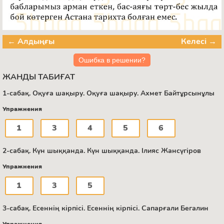
← Алдыңғы
Келесі →
Ошибка в решении?
ЖАНДЫ ТАБИҒАТ
1-сабақ. Оқуға шақыру. Оқуға шақыру. Ахмет Байтұрсынұлы
Упражнения
1
3
4
5
6
2-сабақ. Күн шыққанда. Күн шыққанда. Ілияс Жансүгіров
Упражнения
1
3
5
3-сабақ. Есеннің кірпісі. Есеннің кірпісі. Сапарғали Бегалин