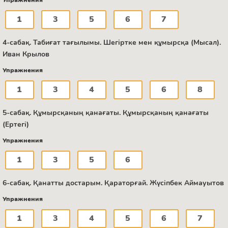
Упражнения
1
3
5
6
7
4-сабақ. Табиғат тағылымы. Шегіртке мен құмырсқа (Мысал).
Иван Крылов
Упражнения
1
3
4
5
6
8
5-сабақ. Құмырсқаның қанағаты. Құмырсқаның қанағаты
(Ертегі)
Упражнения
1
3
5
6
6-сабақ. Қанатты достарым. Қараторғай. Жүсіпбек Аймауытов
Упражнения
1
3
4
5
6
7