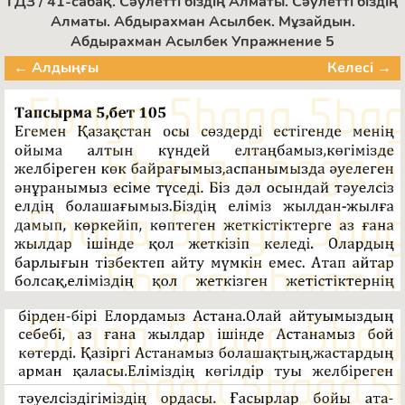
ГДЗ / 41-сабақ. Сәулетті біздің Алматы. Сәулетті біздің
Алматы. Абдырахман Асылбек. Мұзайдын.
Абдырахман Асылбек Упражнение 5
← Алдыңғы
Келесі →