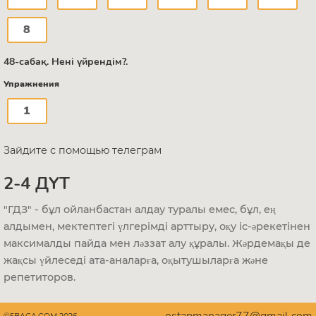
8
48-сабақ. Нені үйрендім?.
Упражнения
1
Зайдите с помощью телеграм
2-4 ДҮТ
"ГДЗ" - бұл ойланбастан алдау туралы емес, бұл, ең
алдымен, мектептегі үлгерімді арттыру, оқу іс-әрекетінен
максималды пайда мен ләззат алу құралы. Жәрдемақы де
жақсы үйлеседі ата-аналарға, оқытушыларға және
репетиторов.