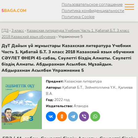
Пользовательское соглашение
5
BAGA.COM
Политика конфиденциальности
Политика Cookie
ГДЗ
›
3 класс
›
Казахская литература Учебник Часть 1. Қабатай Б.Т. 3 класс
2018 Казахский язык обучения
›
Упражнение 5
ДүТ Дайын үй жұмыстары Казахская литература Учебник
Часть 1. Қабатай Б.Т. 3 класс 2018 Казахский язык обучения
СӘУЛЕТ ӨНЕРІ 41-сабақ. Сәулетті біздің Алматы. Сәулетті
біздің Алматы. Абдырахман Асылбек. Мұзайдын.
Абдырахман Асылбек Упражнение 5
Предмет:
Казахская литература
Авторы:
Қабатай Б.Т., Зейнетоллина Ү.К., Қалиева
В.А.
Год:
2022 год
Издательство:
Атамура