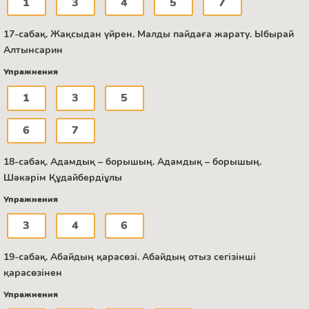
1
3
4
5
7
17-сабақ. Жақсыдан үйрен. Малды пайдаға жарату. Ыбырай
Алтынсарин
Упражнения
1
3
5
6
7
18-сабақ. Адамдық – борышың. Адамдық – борышың.
Шәкәрім Құдайбердіұлы
Упражнения
3
4
6
19-сабақ. Абайдың қарасөзі. Абайдың отыз сегізінші
қарасөзінен
Упражнения