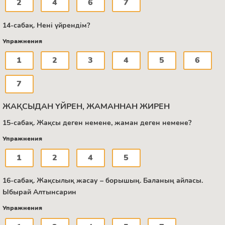
2
4
6
7
14-сабақ. Нені үйрендім?
Упражнения
1
2
3
4
5
6
7
ЖАҚСЫДАН ҮЙРЕН, ЖАМАННАН ЖИРЕН
15-сабақ. Жақсы деген немене, жаман деген немене?
Упражнения
1
2
4
5
16-сабақ. Жақсылық жасау – борышың. Баланың айласы.
Ыбырай Алтынсарин
Упражнения