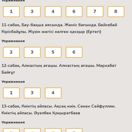
Упражнения
1
3
4
6
7
8
11-сабақ. Бау-бақша аясында. Жеміс бағында. Бейсебай
Кірісбайұлы. Жүзім жегісі келген қасқыр (Ертегі)
Упражнения
2
3
5
6
12-сабақ. Алмастың ағашы. Алмастың ағашы. Мархабат
Байғұт
Упражнения
1
3
4
13-сабақ. Киіктің айласы. Ақсақ киік. Сәкен Сейфуллин.
Киіктің айласы. Әуелбек Қоңыратбаев
Упражнения