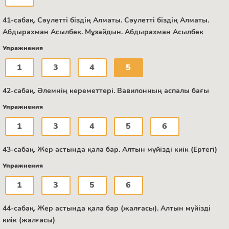
41-сабақ. Сәулетті біздің Алматы. Сәулетті біздің Алматы.
Абдырахман Асылбек. Мұзайдын. Абдырахман Асылбек
Упражнения
1
3
4
5
42-сабақ. Әлемнің кереметтері. Вавилонның аспалы бағы
Упражнения
1
3
4
5
6
43-сабақ. Жер астында қала бар. Алтын мүйізді киік (Ертегі)
Упражнения
1
3
5
6
44-сабақ. Жер астында қала бар (жалғасы). Алтын мүйізді
киік (жалғасы)