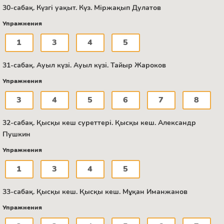
30-сабақ. Күзгі уақыт. Күз. Міржақып Дулатов
Упражнения
1
3
4
5
31-сабақ. Ауыл күзі. Ауыл күзі. Тайыр Жароков
Упражнения
3
4
5
6
7
8
32-сабақ. Қысқы кеш суреттері. Қысқы кеш. Александр
Пушкин
Упражнения
1
3
4
5
33-сабақ. Қысқы кеш. Қысқы кеш. Мұқан Иманжанов
Упражнения