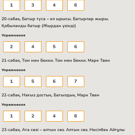
1
3
4
6
20-сабақ. Батыр туса – ел ырысы. Батырлар жыры.
Қобыланды батыр (Жырдан үзінді)
Упражнения
2
4
5
6
21-сабақ. Том мен Бекки. Том мен Бекки. Марк Твен
Упражнения
1
5
6
7
22-сабақ. Нағыз достық. Батылдық. Марк Твен
Упражнения
1
2
4
6
23-сабақ. Ата сөзі – алтын сөз. Алтын сөз. Несіпбек Айтұлы