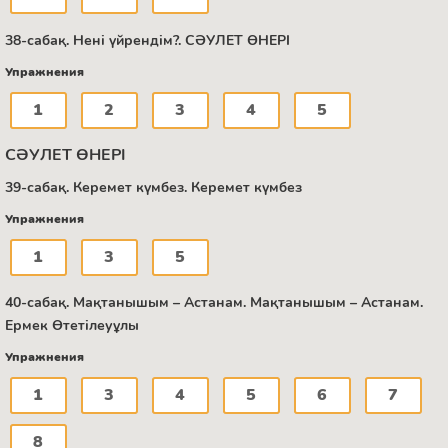
38-сабақ. Нені үйрендім?. СӘУЛЕТ ӨНЕРІ
Упражнения
1
2
3
4
5
СӘУЛЕТ ӨНЕРІ
39-сабақ. Керемет күмбез. Керемет күмбез
Упражнения
1
3
5
40-сабақ. Мақтанышым – Астанам. Мақтанышым – Астанам.
Ермек Өтетілеуұлы
Упражнения
1
3
4
5
6
7
8