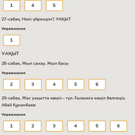
1
4
5
27-сабақ. Нені үйрендім?. УАҚЫТ
Упражнения
1
УАҚЫТ
28-сабақ. Жыл санау. Жыл басы
Упражнения
2
3
4
5
6
29-сабақ. Жас уақытта көңіл – гүл. Ғылымға көңіл бөлсеңіз.
Абай Құнанбаев
Упражнения
1
2
3
4
5
6