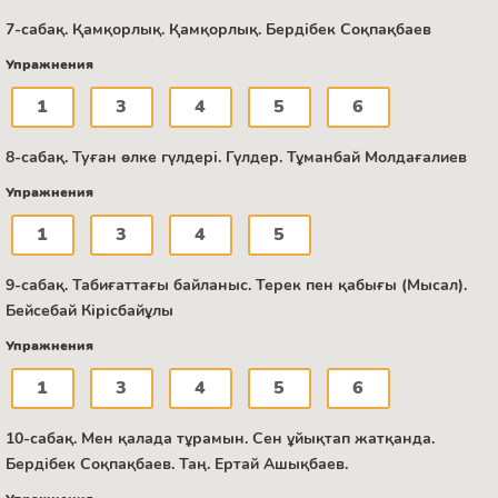
7-сабақ. Қамқорлық. Қамқорлық. Бердібек Соқпақбаев
Упражнения
1
3
4
5
6
8-сабақ. Туған өлке гүлдері. Гүлдер. Тұманбай Молдағалиев
Упражнения
1
3
4
5
9-сабақ. Табиғаттағы байланыс. Терек пен қабығы (Мысал).
Бейсебай Кірісбайұлы
Упражнения
1
3
4
5
6
10-сабақ. Мен қалада тұрамын. Сен ұйықтап жатқанда.
Бердібек Соқпақбаев. Таң. Ертай Ашықбаев.