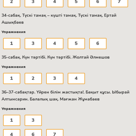
2
3
4
5
6
7
34-сабақ. Түскі тамақ – күшті тамақ. Түскі тамақ. Ертай
Ашықбаев
Упражнения
1
3
4
5
6
35-сабақ. Күн тәртібі. Күн тәртібі. Жолтай Әлмешов
Упражнения
1
2
3
4
36–37-сабақтар. Үйрен білім жастықта!. Бақыт құсы. Ыбырай
Алтынсарин. Балалық шақ. Мағжан Жұмабаев
Упражнения
1
3
4
6
7