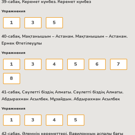
39-сабақ. Керемет күмбез. Керемет күмбез
Упражнения
1
3
5
40-сабақ. Мақтанышым – Астанам. Мақтанышым – Астанам.
Ермек Өтетілеуұлы
Упражнения
1
3
4
5
6
7
8
41-сабақ. Сәулетті біздің Алматы. Сәулетті біздің Алматы.
Абдырахман Асылбек. Мұзайдын. Абдырахман Асылбек
Упражнения
1
3
4
5
42-сабақ. Әлемнің кереметтері. Вавилонның аспалы бағы