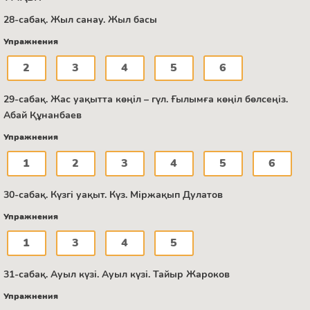
28-сабақ. Жыл санау. Жыл басы
Упражнения
2
3
4
5
6
29-сабақ. Жас уақытта көңіл – гүл. Ғылымға көңіл бөлсеңіз.
Абай Құнанбаев
Упражнения
1
2
3
4
5
6
30-сабақ. Күзгі уақыт. Күз. Міржақып Дулатов
Упражнения
1
3
4
5
31-сабақ. Ауыл күзі. Ауыл күзі. Тайыр Жароков
Упражнения