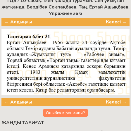
ГДЗ / 10-сабақ. Мен қалада тұрамын. Сен ұйықтап
жатқанда. Бердібек Соқпақбаев. Таң. Ертай Ашықбаев.
Упражнение 6
← Алдыңғы
Келесі →
← Алдыңғы
Келесі →
Ошибка в решении?
ЖАНДЫ ТАБИҒАТ