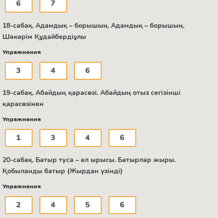
6
7
18-сабақ. Адамдық – борышың. Адамдық – борышың.
Шәкәрім Құдайбердіұлы
Упражнения
3
4
6
19-сабақ. Абайдың қарасөзі. Абайдың отыз сегізінші
қарасөзінен
Упражнения
1
3
4
6
20-сабақ. Батыр туса – ел ырысы. Батырлар жыры.
Қобыланды батыр (Жырдан үзінді)
Упражнения
2
4
5
6