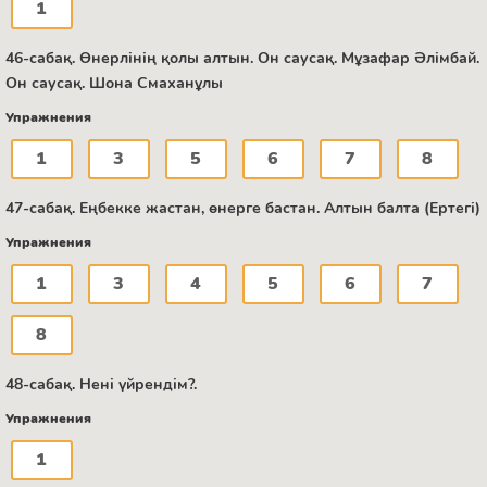
1
46-сабақ. Өнерлінің қолы алтын. Он саусақ. Мұзафар Әлімбай.
Он саусақ. Шона Смаханұлы
Упражнения
1
3
5
6
7
8
47-сабақ. Еңбекке жастан, өнерге бастан. Алтын балта (Ертегі)
Упражнения
1
3
4
5
6
7
8
48-сабақ. Нені үйрендім?.
Упражнения
1