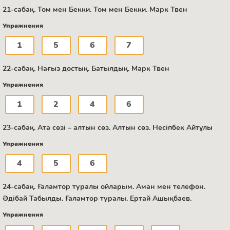
21-сабақ. Том мен Бекки. Том мен Бекки. Марк Твен
Упражнения
1
5
6
7
22-сабақ. Нағыз достық. Батылдық. Марк Твен
Упражнения
1
2
4
6
23-сабақ. Ата сөзі – алтын сөз. Алтын сөз. Несіпбек Айтұлы
Упражнения
4
5
6
24-сабақ. Ғаламтор туралы ойларым. Аман мен телефон.
Әдібай Табылды. Ғаламтор туралы. Ертай Ашықбаев.
Упражнения