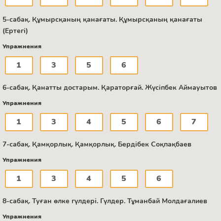
5-сабақ. Құмырсқаның қанағаты. Құмырсқаның қанағаты
(Ертегі)
Упражнения
1
3
5
6
6-сабақ. Қанатты достарым. Қараторғай. Жүсіпбек Аймауытов
Упражнения
1
3
4
5
6
7
7-сабақ. Қамқорлық. Қамқорлық. Бердібек Соқпақбаев
Упражнения
1
3
4
5
6
8-сабақ. Туған өлке гүлдері. Гүлдер. Тұманбай Молдағалиев
Упражнения