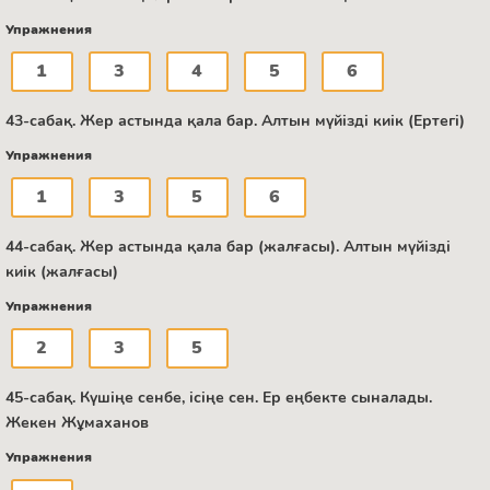
Упражнения
1
3
4
5
6
43-сабақ. Жер астында қала бар. Алтын мүйізді киік (Ертегі)
Упражнения
1
3
5
6
44-сабақ. Жер астында қала бар (жалғасы). Алтын мүйізді
киік (жалғасы)
Упражнения
2
3
5
45-сабақ. Күшіңе сенбе, ісіңе сен. Ер еңбекте сыналады.
Жекен Жұмаханов
Упражнения