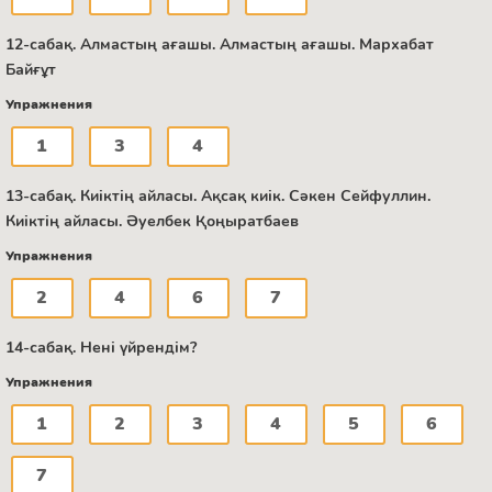
12-сабақ. Алмастың ағашы. Алмастың ағашы. Мархабат
Байғұт
Упражнения
1
3
4
13-сабақ. Киіктің айласы. Ақсақ киік. Сәкен Сейфуллин.
Киіктің айласы. Әуелбек Қоңыратбаев
Упражнения
2
4
6
7
14-сабақ. Нені үйрендім?
Упражнения
1
2
3
4
5
6
7