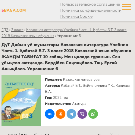
Пользовательское соглашение
5
BAGA.COM
Политика конфиденциальности
Политика Cookie
ГДЗ
›
3 класс
›
Казахская литература Учебник Часть 1. Қабатай Б.Т. 3 класс
2018 Казахский язык обучения
›
Упражнение 6
ДүТ Дайын үй жұмыстары Казахская литература Учебник
Часть 1. Қабатай Б.Т. 3 класс 2018 Казахский язык обучения
ЖАНДЫ ТАБИҒАТ 10-сабақ. Мен қалада тұрамын. Сен
ұйықтап жатқанда. Бердібек Соқпақбаев. Таң. Ертай
Ашықбаев. Упражнение 6
Предмет:
Казахская литература
Авторы:
Қабатай Б.Т., Зейнетоллина Ү.К., Қалиева
В.А.
Год:
2022 год
Издательство:
Атамура