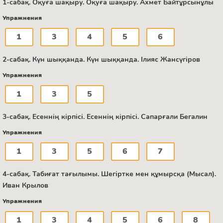
1-сабақ. Оқуға шақыру. Оқуға шақыру. Ахмет Байтұрсынұлы
Упражнения
1
3
4
5
6
2-сабақ. Күн шыққанда. Күн шыққанда. Ілияс Жансүгіров
Упражнения
1
3
5
3-сабақ. Есеннің кірпісі. Есеннің кірпісі. Сапарғали Бегалин
Упражнения
1
3
5
6
7
4-сабақ. Табиғат тағылымы. Шегіртке мен құмырсқа (Мысал).
Иван Крылов
Упражнения
1
3
4
5
6
8