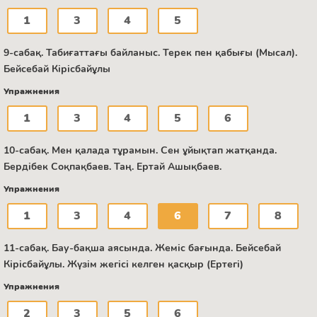
1
3
4
5
9-сабақ. Табиғаттағы байланыс. Терек пен қабығы (Мысал).
Бейсебай Кірісбайұлы
Упражнения
1
3
4
5
6
10-сабақ. Мен қалада тұрамын. Сен ұйықтап жатқанда.
Бердібек Соқпақбаев. Таң. Ертай Ашықбаев.
Упражнения
1
3
4
6
7
8
11-сабақ. Бау-бақша аясында. Жеміс бағында. Бейсебай
Кірісбайұлы. Жүзім жегісі келген қасқыр (Ертегі)
Упражнения
2
3
5
6