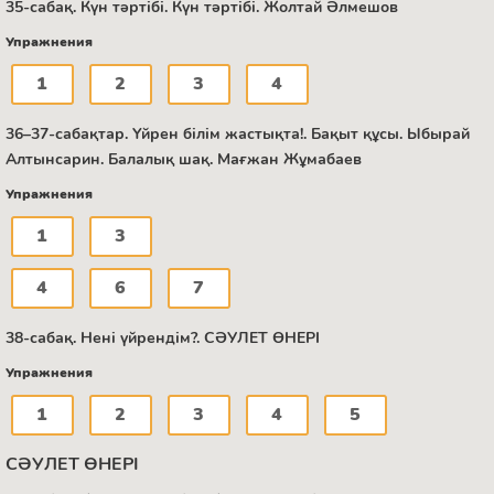
35-сабақ. Күн тәртібі. Күн тәртібі. Жолтай Әлмешов
Упражнения
1
2
3
4
36–37-сабақтар. Үйрен білім жастықта!. Бақыт құсы. Ыбырай
Алтынсарин. Балалық шақ. Мағжан Жұмабаев
Упражнения
1
3
4
6
7
38-сабақ. Нені үйрендім?. СӘУЛЕТ ӨНЕРІ
Упражнения
1
2
3
4
5
СӘУЛЕТ ӨНЕРІ