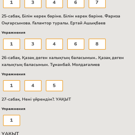
1
3
4
6
7
25-сабақ. Білім керек бәріне. Білім керек бәріне. Фариза
Оңғарсынова. Ғаламтор туралы. Ертай Ашықбаев
Упражнения
1
3
4
6
8
26-сабақ. Қазақ деген халықтың баласымын.. Қазақ деген
халықтың баласымын. Тұманбай. Молдағалиев
Упражнения
1
4
5
27-сабақ. Нені үйрендім?. УАҚЫТ
Упражнения
1
УАҚЫТ