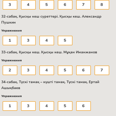
3
4
5
6
7
8
32-сабақ. Қысқы кеш суреттері. Қысқы кеш. Александр
Пушкин
Упражнения
1
3
4
5
33-сабақ. Қысқы кеш. Қысқы кеш. Мұқан Иманжанов
Упражнения
2
3
4
5
6
7
34-сабақ. Түскі тамақ – күшті тамақ. Түскі тамақ. Ертай
Ашықбаев
Упражнения
1
3
4
5
6