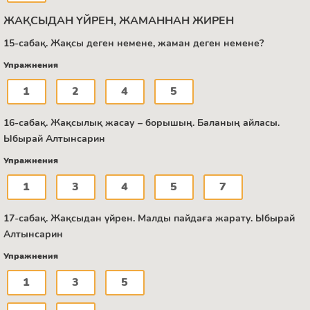
ЖАҚСЫДАН ҮЙРЕН, ЖАМАННАН ЖИРЕН
15-сабақ. Жақсы деген немене, жаман деген немене?
Упражнения
1
2
4
5
16-сабақ. Жақсылық жасау – борышың. Баланың айласы.
Ыбырай Алтынсарин
Упражнения
1
3
4
5
7
17-сабақ. Жақсыдан үйрен. Малды пайдаға жарату. Ыбырай
Алтынсарин
Упражнения
1
3
5