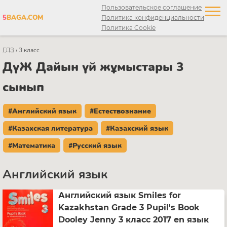
Пользовательское соглашение
5
BAGA.COM
Политика конфиденциальности
Политика Cookie
ГДЗ
›
3 класс
ДүЖ Дайын үй жұмыстары 3
сынып
#Английский язык
#Естествознание
#Казахская литература
#Казахский язык
#Математика
#Русский язык
Английский язык
Английский язык Smiles for
Kazakhstan Grade 3 Pupil's Book
Dooley Jenny 3 класс 2017 en язык