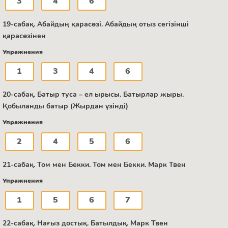
3
4
6
19-сабақ. Абайдың қарасөзі. Абайдың отыз сегізінші
қарасөзінен
Упражнения
1
3
4
6
20-сабақ. Батыр туса – ел ырысы. Батырлар жыры.
Қобыланды батыр (Жырдан үзінді)
Упражнения
2
4
5
6
21-сабақ. Том мен Бекки. Том мен Бекки. Марк Твен
Упражнения
1
5
6
7
22-сабақ. Нағыз достық. Батылдық. Марк Твен