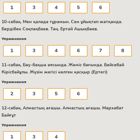
1
3
4
5
6
10-сабақ. Мен қалада тұрамын. Сен ұйықтап жатқанда.
Бердібек Соқпақбаев. Таң. Ертай Ашықбаев.
Упражнения
1
3
4
6
7
8
11-сабақ. Бау-бақша аясында. Жеміс бағында. Бейсебай
Кірісбайұлы. Жүзім жегісі келген қасқыр (Ертегі)
Упражнения
2
3
5
6
12-сабақ. Алмастың ағашы. Алмастың ағашы. Мархабат
Байғұт
Упражнения
1
3
4