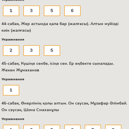
1
3
5
6
44-сабақ. Жер астында қала бар (жалғасы). Алтын мүйізді
киік (жалғасы)
Упражнения
2
3
5
45-сабақ. Күшіңе сенбе, ісіңе сен. Ер еңбекте сыналады.
Жекен Жұмаханов
Упражнения
1
46-сабақ. Өнерлінің қолы алтын. Он саусақ. Мұзафар Әлімбай.
Он саусақ. Шона Смаханұлы
Упражнения