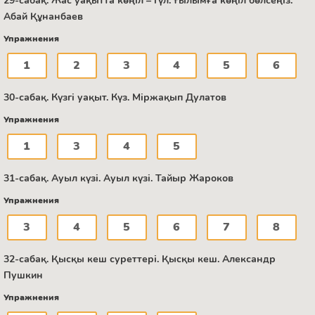
29-сабақ. Жас уақытта көңіл – гүл. Ғылымға көңіл бөлсеңіз.
Абай Құнанбаев
Упражнения
1
2
3
4
5
6
30-сабақ. Күзгі уақыт. Күз. Міржақып Дулатов
Упражнения
1
3
4
5
31-сабақ. Ауыл күзі. Ауыл күзі. Тайыр Жароков
Упражнения
3
4
5
6
7
8
32-сабақ. Қысқы кеш суреттері. Қысқы кеш. Александр
Пушкин
Упражнения