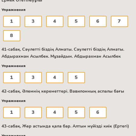
Ермек Өтетілеуұлы
Упражнения
1
3
4
5
6
7
8
41-сабақ. Сәулетті біздің Алматы. Сәулетті біздің Алматы.
Абдырахман Асылбек. Мұзайдын. Абдырахман Асылбек
Упражнения
1
3
4
5
42-сабақ. Әлемнің кереметтері. Вавилонның аспалы бағы
Упражнения
1
3
4
5
6
43-сабақ. Жер астында қала бар. Алтын мүйізді киік (Ертегі)
Упражнения