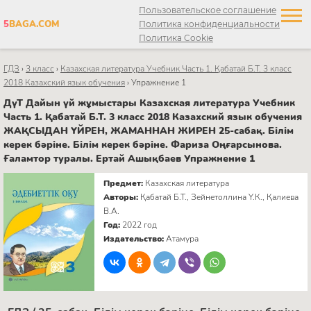
Пользовательское соглашение
5
BAGA.COM
Политика конфиденциальности
Политика Cookie
ГДЗ
›
3 класс
›
Казахская литература Учебник Часть 1. Қабатай Б.Т. 3 класс
2018 Казахский язык обучения
›
Упражнение 1
ДүТ Дайын үй жұмыстары Казахская литература Учебник
Часть 1. Қабатай Б.Т. 3 класс 2018 Казахский язык обучения
ЖАҚСЫДАН ҮЙРЕН, ЖАМАННАН ЖИРЕН 25-сабақ. Білім
керек бәріне. Білім керек бәріне. Фариза Оңғарсынова.
Ғаламтор туралы. Ертай Ашықбаев Упражнение 1
Предмет:
Казахская литература
Авторы:
Қабатай Б.Т., Зейнетоллина Ү.К., Қалиева
В.А.
Год:
2022 год
Издательство:
Атамура