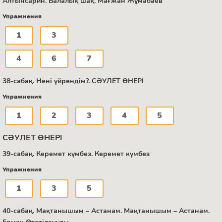
Алтынсарин. Балалық шақ. Мағжан Жұмабаев
Упражнения
1
3
4
6
7
38-сабақ. Нені үйрендім?. СӘУЛЕТ ӨНЕРІ
Упражнения
1
2
3
4
5
СӘУЛЕТ ӨНЕРІ
39-сабақ. Керемет күмбез. Керемет күмбез
Упражнения
1
3
5
40-сабақ. Мақтанышым – Астанам. Мақтанышым – Астанам.