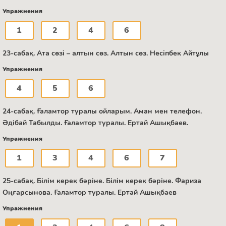
Упражнения
1
2
4
6
23-сабақ. Ата сөзі – алтын сөз. Алтын сөз. Несіпбек Айтұлы
Упражнения
4
5
6
24-сабақ. Ғаламтор туралы ойларым. Аман мен телефон.
Әдібай Табылды. Ғаламтор туралы. Ертай Ашықбаев.
Упражнения
1
3
4
6
7
25-сабақ. Білім керек бәріне. Білім керек бәріне. Фариза
Оңғарсынова. Ғаламтор туралы. Ертай Ашықбаев
Упражнения