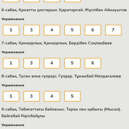
6-сабақ. Қанатты достарым. Қараторғай. Жүсіпбек Аймауытов
Упражнения
1
3
4
5
6
7
7-сабақ. Қамқорлық. Қамқорлық. Бердібек Соқпақбаев
Упражнения
1
3
4
5
6
8-сабақ. Туған өлке гүлдері. Гүлдер. Тұманбай Молдағалиев
Упражнения
1
3
4
5
9-сабақ. Табиғаттағы байланыс. Терек пен қабығы (Мысал).
Бейсебай Кірісбайұлы
Упражнения