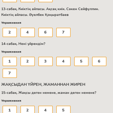
13-сабақ. Киіктің айласы. Ақсақ киік. Сәкен Сейфуллин.
Киіктің айласы. Әуелбек Қоңыратбаев
Упражнения
2
4
6
7
14-сабақ. Нені үйрендім?
Упражнения
1
2
3
4
5
6
7
ЖАҚСЫДАН ҮЙРЕН, ЖАМАННАН ЖИРЕН
15-сабақ. Жақсы деген немене, жаман деген немене?
Упражнения
1
2
4
5