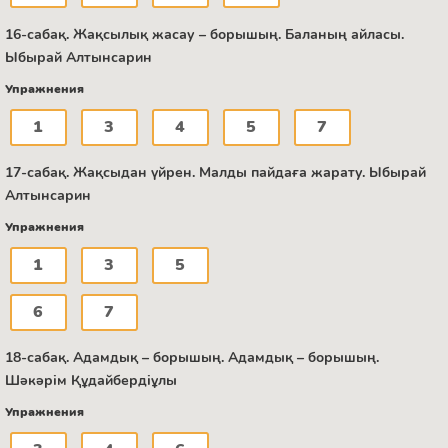
16-сабақ. Жақсылық жасау – борышың. Баланың айласы.
Ыбырай Алтынсарин
Упражнения
1
3
4
5
7
17-сабақ. Жақсыдан үйрен. Малды пайдаға жарату. Ыбырай
Алтынсарин
Упражнения
1
3
5
6
7
18-сабақ. Адамдық – борышың. Адамдық – борышың.
Шәкәрім Құдайбердіұлы
Упражнения