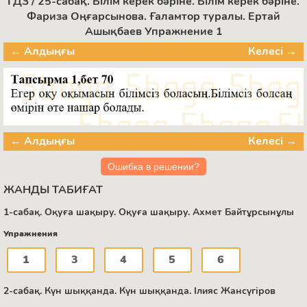
ГДЗ / 25-сабақ. Білім керек бәріне. Білім керек бәріне.
Фариза Оңғарсынова. Ғаламтор туралы. Ертай
Ашықбаев Упражнение 1
← Алдыңғы
Келесі →
← Алдыңғы
Келесі →
Ошибка в решении?
ЖАНДЫ ТАБИҒАТ
1-сабақ. Оқуға шақыру. Оқуға шақыру. Ахмет Байтұрсынұлы
Упражнения
1
3
4
5
6
2-сабақ. Күн шыққанда. Күн шыққанда. Ілияс Жансүгіров