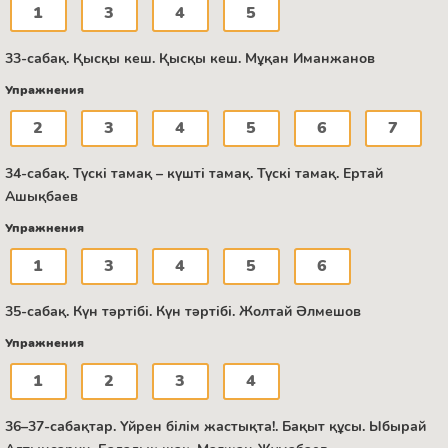
1
3
4
5
33-сабақ. Қысқы кеш. Қысқы кеш. Мұқан Иманжанов
Упражнения
2
3
4
5
6
7
34-сабақ. Түскі тамақ – күшті тамақ. Түскі тамақ. Ертай
Ашықбаев
Упражнения
1
3
4
5
6
35-сабақ. Күн тәртібі. Күн тәртібі. Жолтай Әлмешов
Упражнения
1
2
3
4
36–37-сабақтар. Үйрен білім жастықта!. Бақыт құсы. Ыбырай