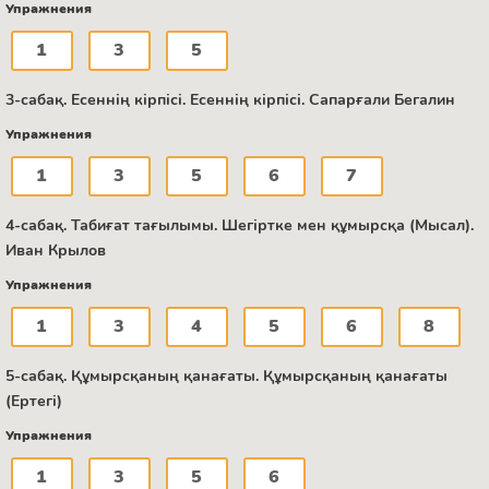
Упражнения
1
3
5
3-сабақ. Есеннің кірпісі. Есеннің кірпісі. Сапарғали Бегалин
Упражнения
1
3
5
6
7
4-сабақ. Табиғат тағылымы. Шегіртке мен құмырсқа (Мысал).
Иван Крылов
Упражнения
1
3
4
5
6
8
5-сабақ. Құмырсқаның қанағаты. Құмырсқаның қанағаты
(Ертегі)
Упражнения
1
3
5
6