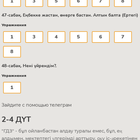
1
3
5
6
7
8
47-сабақ. Еңбекке жастан, өнерге бастан. Алтын балта (Ертегі)
Упражнения
1
3
4
5
6
7
8
48-сабақ. Нені үйрендім?.
Упражнения
1
Зайдите с помощью телеграм
2-4 ДҮТ
"ГДЗ" - бұл ойланбастан алдау туралы емес, бұл, ең
алдымен, мектептегі үлгерімді арттыру, оқу іс-әрекетінен