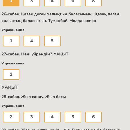
1
3
4
6
8
26-сабақ. Қазақ деген халықтың баласымын.. Қазақ деген
халықтың баласымын. Тұманбай. Молдағалиев
Упражнения
1
4
5
27-сабақ. Нені үйрендім?. УАҚЫТ
Упражнения
1
УАҚЫТ
28-сабақ. Жыл санау. Жыл басы
Упражнения
2
3
4
5
6