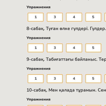
Упражнения
1
3
4
5
8-сабақ. Туған өлке гүлдері. Гүлде
Упражнения
1
3
4
5
9-сабақ. Табиғаттағы байланыс. Те
Упражнения
1
3
4
5
10-сабақ. Мен қалада тұрамын. Се
Упражнения