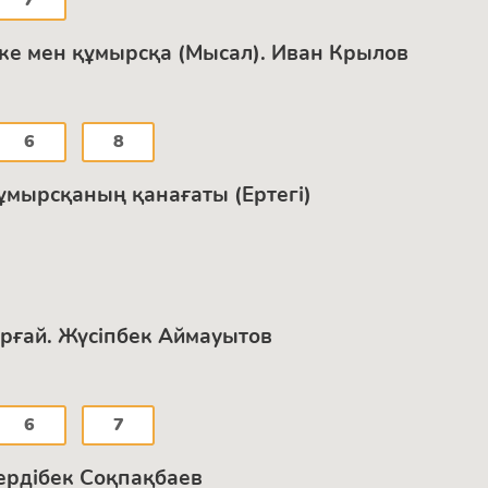
тке мен құмырсқа (Мысал). Иван Крылов
6
8
ұмырсқаның қанағаты (Ертегі)
орғай. Жүсіпбек Аймауытов
6
7
ердібек Соқпақбаев