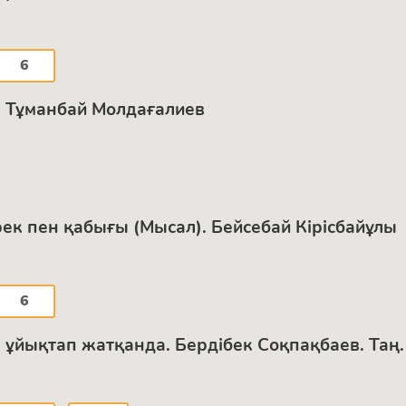
6
р. Тұманбай Молдағалиев
рек пен қабығы (Мысал). Бейсебай Кірісбайұлы
6
н ұйықтап жатқанда. Бердібек Соқпақбаев. Таң