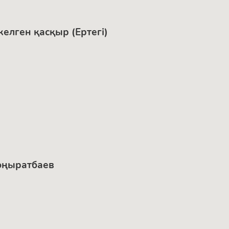
келген қасқыр (Ертегі)
Қоңыратбаев