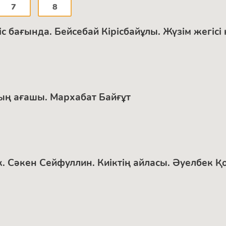
7
8
 бағында. Бейсебай Кірісбайұлы. Жүзім жегісі 
ың ағашы. Мархабат Байғұт
иік. Сәкен Сейфуллин. Киіктің айласы. Әуелбек 