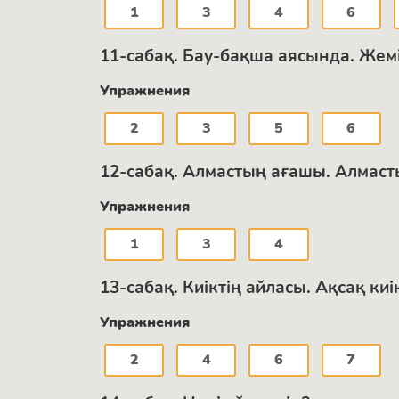
1
3
4
6
11-сабақ. Бау-бақша аясында. Жеміс
Упражнения
2
3
5
6
12-сабақ. Алмастың ағашы. Алмаст
Упражнения
1
3
4
13-сабақ. Киіктің айласы. Ақсақ к
Упражнения
2
4
6
7