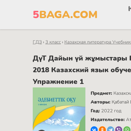
5
BAGA.COM
ГДЗ
›
3 класс
›
Казахская литература Учебник 
ДүТ Дайын үй жұмыстары Ка
2018 Казахский язык обуч
Упражнение 1
Предмет:
Казахск
Авторы:
Қабатай 
Год:
2022 год
Издательство:
А