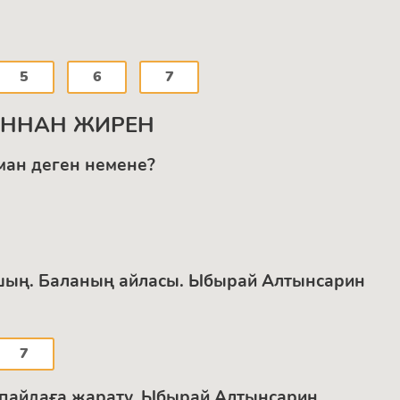
5
6
7
АННАН ЖИРЕН
ман деген немене?
шың. Баланың айласы. Ыбырай Алтынсарин
7
 пайдаға жарату. Ыбырай Алтынсарин