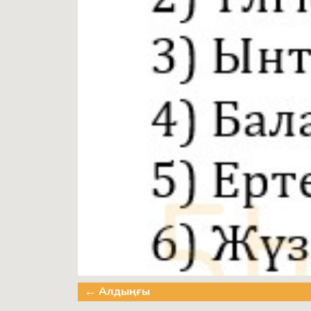
← Алдыңғы