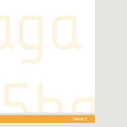
Келесі →