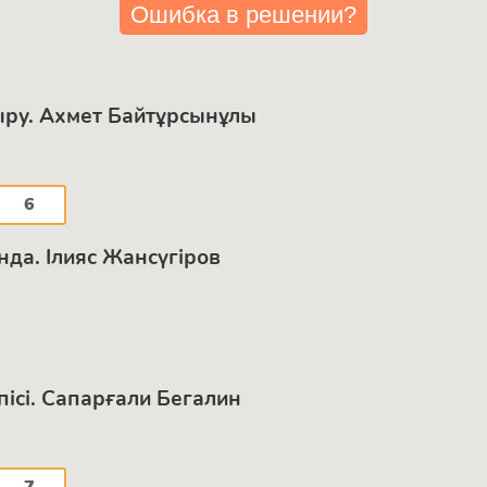
Ошибка в решении?
ыру. Ахмет Байтұрсынұлы
6
да. Ілияс Жансүгіров
рпісі. Сапарғали Бегалин
7