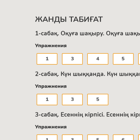
ЖАНДЫ ТАБИҒАТ
1-сабақ. Оқуға шақыру. Оқуға шақ
Упражнения
1
3
4
5
2-сабақ. Күн шыққанда. Күн шыққан
Упражнения
1
3
5
3-сабақ. Есеннің кірпісі. Есеннің кі
Упражнения
1
3
5
6