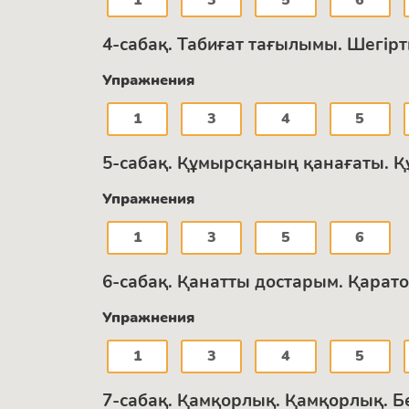
4-сабақ. Табиғат тағылымы. Шегір
Упражнения
1
3
4
5
5-сабақ. Құмырсқаның қанағаты. Қ
Упражнения
1
3
5
6
6-сабақ. Қанатты достарым. Қарат
Упражнения
1
3
4
5
7-сабақ. Қамқорлық. Қамқорлық. Б