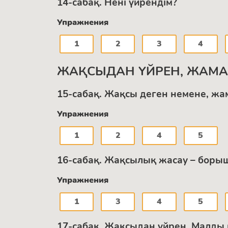
14-сабақ. Нені үйрендім?
Упражнения
1
2
3
4
ЖАҚСЫДАН ҮЙРЕН, ЖАМ
15-сабақ. Жақсы деген немене, жа
Упражнения
1
2
4
5
16-сабақ. Жақсылық жасау – боры
Упражнения
1
3
4
5
17-сабақ. Жақсыдан үйрен. Малды