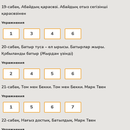
19-сабақ. Абайдың қарасөзі. Абайдың отыз сегізінші
қарасөзінен
Упражнения
1
3
4
6
20-сабақ. Батыр туса – ел ырысы. Батырлар жыры.
Қобыланды батыр (Жырдан үзінді)
Упражнения
2
4
5
6
21-сабақ. Том мен Бекки. Том мен Бекки. Марк Твен
Упражнения
1
5
6
7
22-сабақ. Нағыз достық. Батылдық. Марк Твен
Упражнения