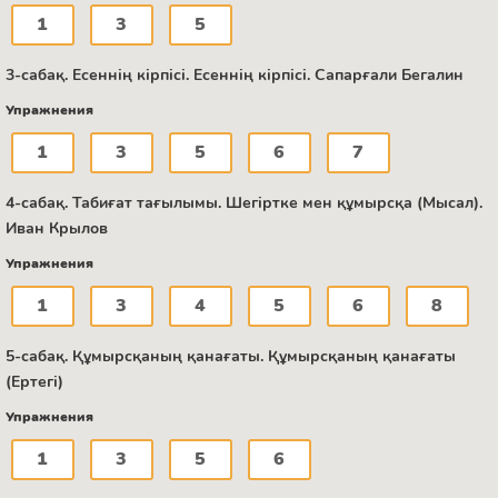
1
3
5
3-сабақ. Есеннің кірпісі. Есеннің кірпісі. Сапарғали Бегалин
Упражнения
1
3
5
6
7
4-сабақ. Табиғат тағылымы. Шегіртке мен құмырсқа (Мысал).
Иван Крылов
Упражнения
1
3
4
5
6
8
5-сабақ. Құмырсқаның қанағаты. Құмырсқаның қанағаты
(Ертегі)
Упражнения
1
3
5
6