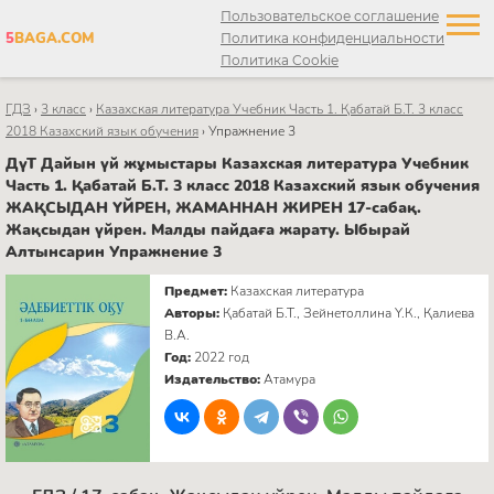
Пользовательское соглашение
5
BAGA.COM
Политика конфиденциальности
Политика Cookie
ГДЗ
›
3 класс
›
Казахская литература Учебник Часть 1. Қабатай Б.Т. 3 класс
2018 Казахский язык обучения
›
Упражнение 3
ДүТ Дайын үй жұмыстары Казахская литература Учебник
Часть 1. Қабатай Б.Т. 3 класс 2018 Казахский язык обучения
ЖАҚСЫДАН ҮЙРЕН, ЖАМАННАН ЖИРЕН 17-сабақ.
Жақсыдан үйрен. Малды пайдаға жарату. Ыбырай
Алтынсарин Упражнение 3
Предмет:
Казахская литература
Авторы:
Қабатай Б.Т., Зейнетоллина Ү.К., Қалиева
В.А.
Год:
2022 год
Издательство:
Атамура