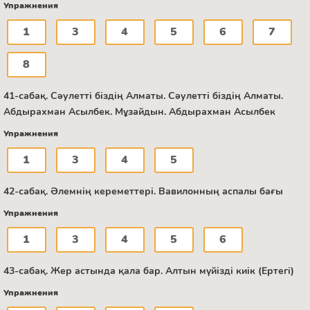
Упражнения
1
3
4
5
6
7
8
41-сабақ. Сәулетті біздің Алматы. Сәулетті біздің Алматы.
Абдырахман Асылбек. Мұзайдын. Абдырахман Асылбек
Упражнения
1
3
4
5
42-сабақ. Әлемнің кереметтері. Вавилонның аспалы бағы
Упражнения
1
3
4
5
6
43-сабақ. Жер астында қала бар. Алтын мүйізді киік (Ертегі)
Упражнения