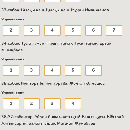
33-сабақ. Қысқы кеш. Қысқы кеш. Мұқан Иманжанов
Упражнения
2
3
4
5
6
7
34-сабақ. Түскі тамақ – күшті тамақ. Түскі тамақ. Ертай
Ашықбаев
Упражнения
1
3
4
5
6
35-сабақ. Күн тәртібі. Күн тәртібі. Жолтай Әлмешов
Упражнения
1
2
3
4
36–37-сабақтар. Үйрен білім жастықта!. Бақыт құсы. Ыбырай
Алтынсарин. Балалық шақ. Мағжан Жұмабаев