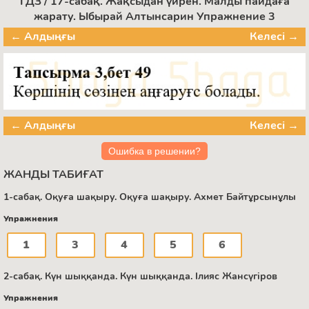
ГДЗ / 17-сабақ. Жақсыдан үйрен. Малды пайдаға
жарату. Ыбырай Алтынсарин Упражнение 3
← Алдыңғы
Келесі →
← Алдыңғы
Келесі →
Ошибка в решении?
ЖАНДЫ ТАБИҒАТ
1-сабақ. Оқуға шақыру. Оқуға шақыру. Ахмет Байтұрсынұлы
Упражнения
1
3
4
5
6
2-сабақ. Күн шыққанда. Күн шыққанда. Ілияс Жансүгіров
Упражнения