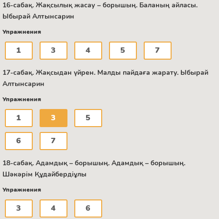
16-сабақ. Жақсылық жасау – борышың. Баланың айласы.
Ыбырай Алтынсарин
Упражнения
1
3
4
5
7
17-сабақ. Жақсыдан үйрен. Малды пайдаға жарату. Ыбырай
Алтынсарин
Упражнения
1
3
5
6
7
18-сабақ. Адамдық – борышың. Адамдық – борышың.
Шәкәрім Құдайбердіұлы
Упражнения
3
4
6