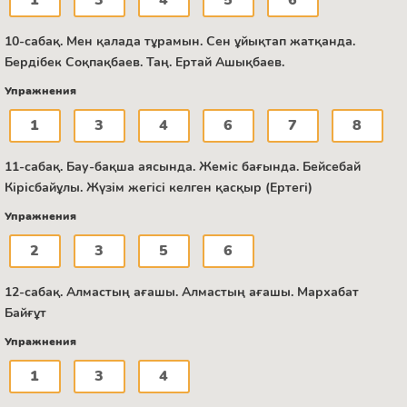
1
3
4
5
6
10-сабақ. Мен қалада тұрамын. Сен ұйықтап жатқанда.
Бердібек Соқпақбаев. Таң. Ертай Ашықбаев.
Упражнения
1
3
4
6
7
8
11-сабақ. Бау-бақша аясында. Жеміс бағында. Бейсебай
Кірісбайұлы. Жүзім жегісі келген қасқыр (Ертегі)
Упражнения
2
3
5
6
12-сабақ. Алмастың ағашы. Алмастың ағашы. Мархабат
Байғұт
Упражнения
1
3
4