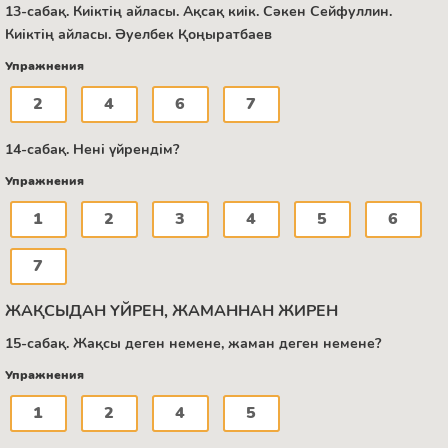
13-сабақ. Киіктің айласы. Ақсақ киік. Сәкен Сейфуллин.
Киіктің айласы. Әуелбек Қоңыратбаев
Упражнения
2
4
6
7
14-сабақ. Нені үйрендім?
Упражнения
1
2
3
4
5
6
7
ЖАҚСЫДАН ҮЙРЕН, ЖАМАННАН ЖИРЕН
15-сабақ. Жақсы деген немене, жаман деген немене?
Упражнения
1
2
4
5