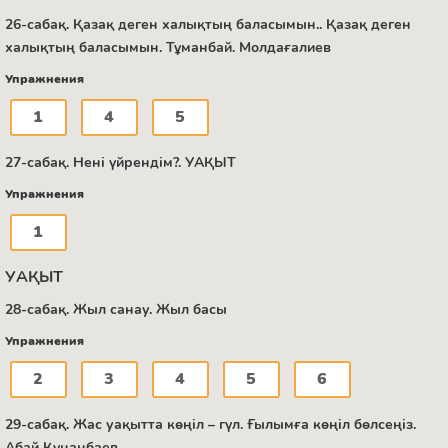
26-сабақ. Қазақ деген халықтың баласымын.. Қазақ деген
халықтың баласымын. Тұманбай. Молдағалиев
Упражнения
1
4
5
27-сабақ. Нені үйрендім?. УАҚЫТ
Упражнения
1
УАҚЫТ
28-сабақ. Жыл санау. Жыл басы
Упражнения
2
3
4
5
6
29-сабақ. Жас уақытта көңіл – гүл. Ғылымға көңіл бөлсеңіз.
Абай Құнанбаев