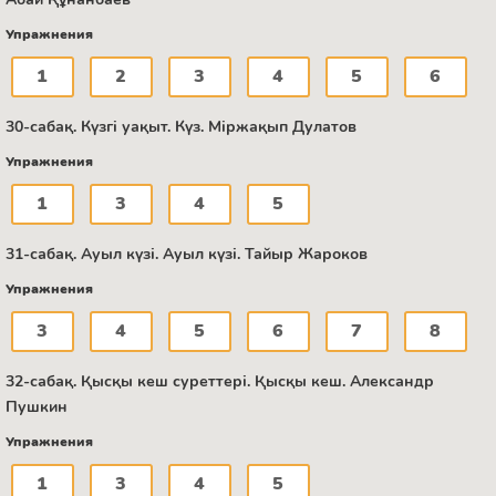
Упражнения
1
2
3
4
5
6
30-сабақ. Күзгі уақыт. Күз. Міржақып Дулатов
Упражнения
1
3
4
5
31-сабақ. Ауыл күзі. Ауыл күзі. Тайыр Жароков
Упражнения
3
4
5
6
7
8
32-сабақ. Қысқы кеш суреттері. Қысқы кеш. Александр
Пушкин
Упражнения
1
3
4
5