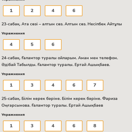
1
2
4
6
23-сабақ. Ата сөзі – алтын сөз. Алтын сөз. Несіпбек Айтұлы
Упражнения
4
5
6
24-сабақ. Ғаламтор туралы ойларым. Аман мен телефон.
Әдібай Табылды. Ғаламтор туралы. Ертай Ашықбаев.
Упражнения
1
3
4
6
7
25-сабақ. Білім керек бәріне. Білім керек бәріне. Фариза
Оңғарсынова. Ғаламтор туралы. Ертай Ашықбаев
Упражнения
1
3
4
6
8