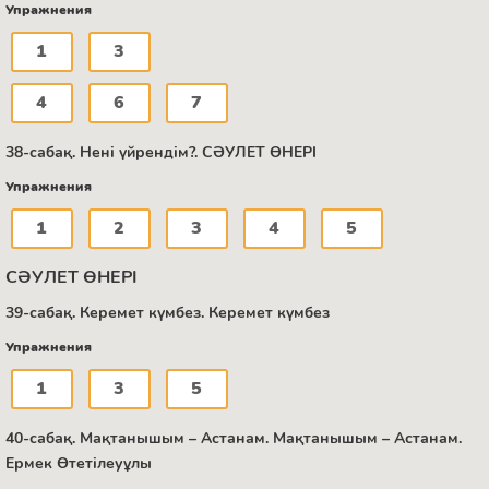
Упражнения
1
3
4
6
7
38-сабақ. Нені үйрендім?. СӘУЛЕТ ӨНЕРІ
Упражнения
1
2
3
4
5
СӘУЛЕТ ӨНЕРІ
39-сабақ. Керемет күмбез. Керемет күмбез
Упражнения
1
3
5
40-сабақ. Мақтанышым – Астанам. Мақтанышым – Астанам.
Ермек Өтетілеуұлы