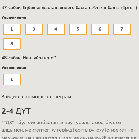
47-сабақ. Еңбекке жастан, өнерге бастан. Алтын балта (Ертегі)
Упражнения
1
3
4
5
6
7
8
48-сабақ. Нені үйрендім?.
Упражнения
1
Зайдите с помощью телеграм
2-4 ДҮТ
"ГДЗ" - бұл ойланбастан алдау туралы емес, бұл, ең
алдымен, мектептегі үлгерімді арттыру, оқу іс-әрекетінен
максималды пайда мен ләззат алу құралы. Жәрдемақы де