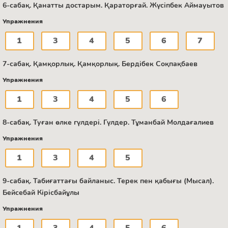
6-сабақ. Қанатты достарым. Қараторғай. Жүсіпбек Аймауытов
Упражнения
1
3
4
5
6
7
7-сабақ. Қамқорлық. Қамқорлық. Бердібек Соқпақбаев
Упражнения
1
3
4
5
6
8-сабақ. Туған өлке гүлдері. Гүлдер. Тұманбай Молдағалиев
Упражнения
1
3
4
5
9-сабақ. Табиғаттағы байланыс. Терек пен қабығы (Мысал).
Бейсебай Кірісбайұлы
Упражнения