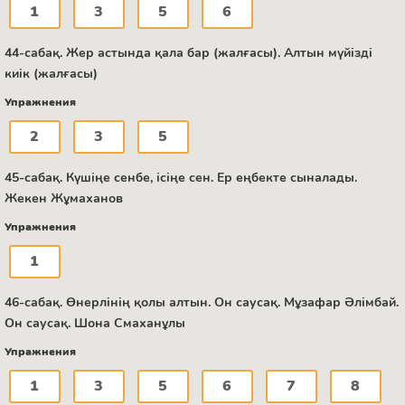
1
3
5
6
44-сабақ. Жер астында қала бар (жалғасы). Алтын мүйізді
киік (жалғасы)
Упражнения
2
3
5
45-сабақ. Күшіңе сенбе, ісіңе сен. Ер еңбекте сыналады.
Жекен Жұмаханов
Упражнения
1
46-сабақ. Өнерлінің қолы алтын. Он саусақ. Мұзафар Әлімбай.
Он саусақ. Шона Смаханұлы
Упражнения
1
3
5
6
7
8