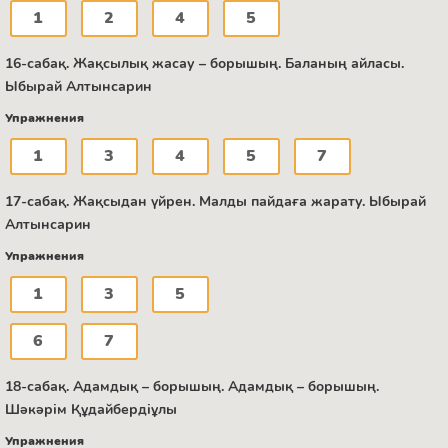
1
2
4
5
16-сабақ. Жақсылық жасау – борышың. Баланың айласы.
Ыбырай Алтынсарин
Упражнения
1
3
4
5
7
17-сабақ. Жақсыдан үйрен. Малды пайдаға жарату. Ыбырай
Алтынсарин
Упражнения
1
3
5
6
7
18-сабақ. Адамдық – борышың. Адамдық – борышың.
Шәкәрім Құдайбердіұлы
Упражнения