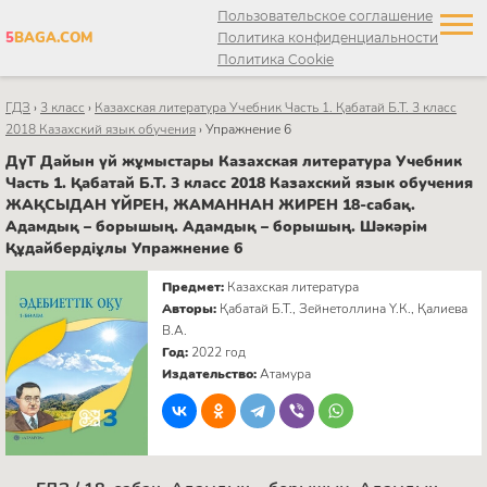
Пользовательское соглашение
5
BAGA.COM
Политика конфиденциальности
Политика Cookie
ГДЗ
›
3 класс
›
Казахская литература Учебник Часть 1. Қабатай Б.Т. 3 класс
2018 Казахский язык обучения
›
Упражнение 6
ДүТ Дайын үй жұмыстары Казахская литература Учебник
Часть 1. Қабатай Б.Т. 3 класс 2018 Казахский язык обучения
ЖАҚСЫДАН ҮЙРЕН, ЖАМАННАН ЖИРЕН 18-сабақ.
Адамдық – борышың. Адамдық – борышың. Шәкәрім
Құдайбердіұлы Упражнение 6
Предмет:
Казахская литература
Авторы:
Қабатай Б.Т., Зейнетоллина Ү.К., Қалиева
В.А.
Год:
2022 год
Издательство:
Атамура