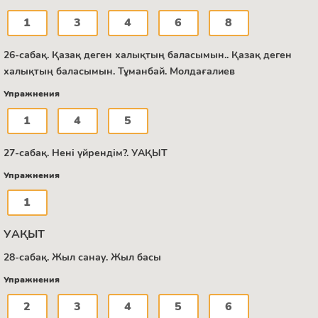
1
3
4
6
8
26-сабақ. Қазақ деген халықтың баласымын.. Қазақ деген
халықтың баласымын. Тұманбай. Молдағалиев
Упражнения
1
4
5
27-сабақ. Нені үйрендім?. УАҚЫТ
Упражнения
1
УАҚЫТ
28-сабақ. Жыл санау. Жыл басы
Упражнения
2
3
4
5
6