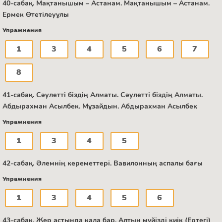
40-сабақ. Мақтанышым – Астанам. Мақтанышым – Астанам.
Ермек Өтетілеуұлы
Упражнения
1
3
4
5
6
7
8
41-сабақ. Сәулетті біздің Алматы. Сәулетті біздің Алматы.
Абдырахман Асылбек. Мұзайдын. Абдырахман Асылбек
Упражнения
1
3
4
5
42-сабақ. Әлемнің кереметтері. Вавилонның аспалы бағы
Упражнения
1
3
4
5
6
43-сабақ. Жер астында қала бар. Алтын мүйізді киік (Ертегі)