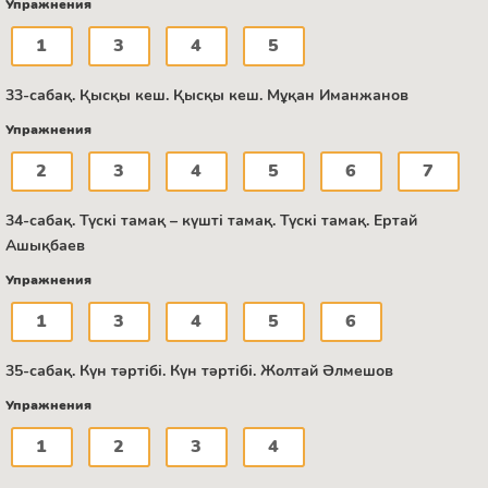
Упражнения
1
3
4
5
33-сабақ. Қысқы кеш. Қысқы кеш. Мұқан Иманжанов
Упражнения
2
3
4
5
6
7
34-сабақ. Түскі тамақ – күшті тамақ. Түскі тамақ. Ертай
Ашықбаев
Упражнения
1
3
4
5
6
35-сабақ. Күн тәртібі. Күн тәртібі. Жолтай Әлмешов
Упражнения
1
2
3
4