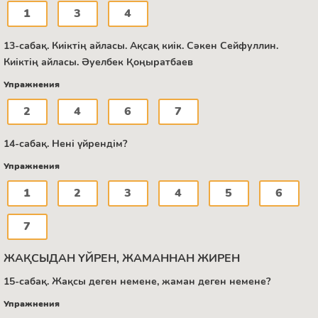
1
3
4
13-сабақ. Киіктің айласы. Ақсақ киік. Сәкен Сейфуллин.
Киіктің айласы. Әуелбек Қоңыратбаев
Упражнения
2
4
6
7
14-сабақ. Нені үйрендім?
Упражнения
1
2
3
4
5
6
7
ЖАҚСЫДАН ҮЙРЕН, ЖАМАННАН ЖИРЕН
15-сабақ. Жақсы деген немене, жаман деген немене?
Упражнения