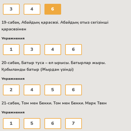
3
4
6
19-сабақ. Абайдың қарасөзі. Абайдың отыз сегізінші
қарасөзінен
Упражнения
1
3
4
6
20-сабақ. Батыр туса – ел ырысы. Батырлар жыры.
Қобыланды батыр (Жырдан үзінді)
Упражнения
2
4
5
6
21-сабақ. Том мен Бекки. Том мен Бекки. Марк Твен
Упражнения
1
5
6
7