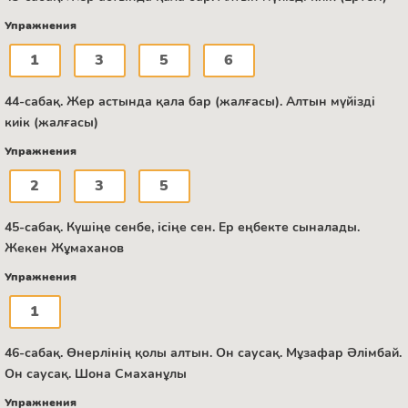
Упражнения
1
3
5
6
44-сабақ. Жер астында қала бар (жалғасы). Алтын мүйізді
киік (жалғасы)
Упражнения
2
3
5
45-сабақ. Күшіңе сенбе, ісіңе сен. Ер еңбекте сыналады.
Жекен Жұмаханов
Упражнения
1
46-сабақ. Өнерлінің қолы алтын. Он саусақ. Мұзафар Әлімбай.
Он саусақ. Шона Смаханұлы
Упражнения