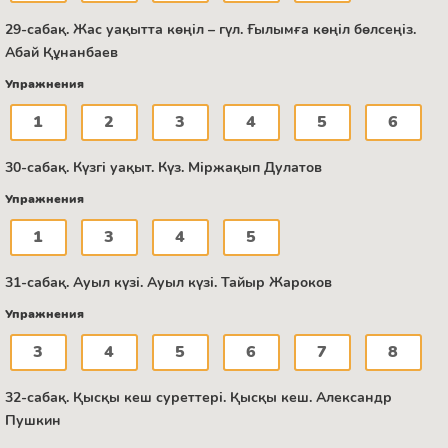
29-сабақ. Жас уақытта көңіл – гүл. Ғылымға көңіл бөлсеңіз.
Абай Құнанбаев
Упражнения
1
2
3
4
5
6
30-сабақ. Күзгі уақыт. Күз. Міржақып Дулатов
Упражнения
1
3
4
5
31-сабақ. Ауыл күзі. Ауыл күзі. Тайыр Жароков
Упражнения
3
4
5
6
7
8
32-сабақ. Қысқы кеш суреттері. Қысқы кеш. Александр
Пушкин