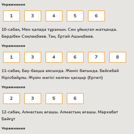
Упражнения
1
3
4
5
6
10-сабақ. Мен қалада тұрамын. Сен ұйықтап жатқанда.
Бердібек Соқпақбаев. Таң. Ертай Ашықбаев.
Упражнения
1
3
4
6
7
8
11-сабақ. Бау-бақша аясында. Жеміс бағында. Бейсебай
Кірісбайұлы. Жүзім жегісі келген қасқыр (Ертегі)
Упражнения
2
3
5
6
12-сабақ. Алмастың ағашы. Алмастың ағашы. Мархабат
Байғұт
Упражнения