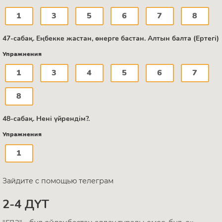
1
3
5
6
7
8
47-сабақ. Еңбекке жастан, өнерге бастан. Алтын балта (Ертегі)
Упражнения
1
3
4
5
6
7
8
48-сабақ. Нені үйрендім?.
Упражнения
1
Зайдите с помощью телеграм
2-4 ДҮТ