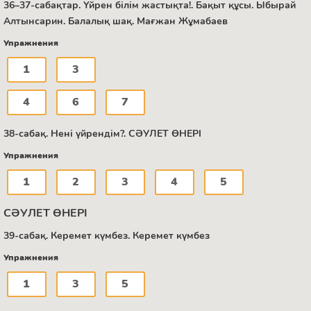
36–37-сабақтар. Үйрен білім жастықта!. Бақыт құсы. Ыбырай
Алтынсарин. Балалық шақ. Мағжан Жұмабаев
Упражнения
1
3
4
6
7
38-сабақ. Нені үйрендім?. СӘУЛЕТ ӨНЕРІ
Упражнения
1
2
3
4
5
СӘУЛЕТ ӨНЕРІ
39-сабақ. Керемет күмбез. Керемет күмбез
Упражнения
1
3
5