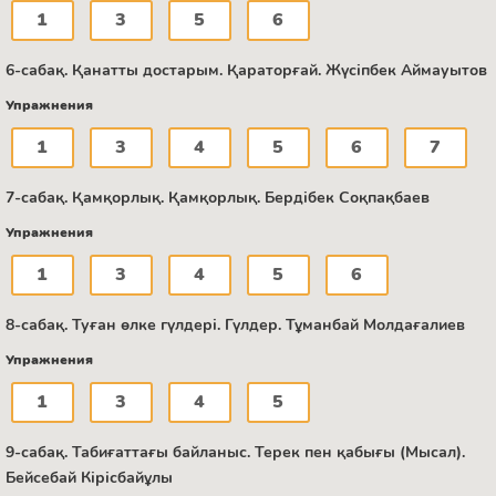
1
3
5
6
6-сабақ. Қанатты достарым. Қараторғай. Жүсіпбек Аймауытов
Упражнения
1
3
4
5
6
7
7-сабақ. Қамқорлық. Қамқорлық. Бердібек Соқпақбаев
Упражнения
1
3
4
5
6
8-сабақ. Туған өлке гүлдері. Гүлдер. Тұманбай Молдағалиев
Упражнения
1
3
4
5
9-сабақ. Табиғаттағы байланыс. Терек пен қабығы (Мысал).
Бейсебай Кірісбайұлы