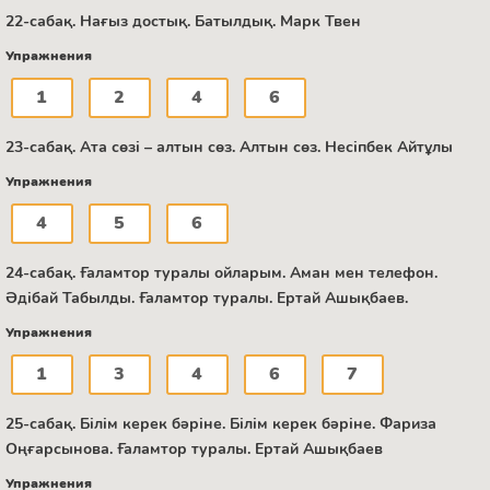
22-сабақ. Нағыз достық. Батылдық. Марк Твен
Упражнения
1
2
4
6
23-сабақ. Ата сөзі – алтын сөз. Алтын сөз. Несіпбек Айтұлы
Упражнения
4
5
6
24-сабақ. Ғаламтор туралы ойларым. Аман мен телефон.
Әдібай Табылды. Ғаламтор туралы. Ертай Ашықбаев.
Упражнения
1
3
4
6
7
25-сабақ. Білім керек бәріне. Білім керек бәріне. Фариза
Оңғарсынова. Ғаламтор туралы. Ертай Ашықбаев
Упражнения