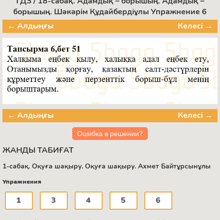
ГДЗ / 18-сабақ. Адамдық – борышың. Адамдық –
борышың. Шәкәрім Құдайбердіұлы Упражнение 6
← Алдыңғы
Келесі →
← Алдыңғы
Келесі →
Ошибка в решении?
ЖАНДЫ ТАБИҒАТ
1-сабақ. Оқуға шақыру. Оқуға шақыру. Ахмет Байтұрсынұлы
Упражнения
1
3
4
5
6