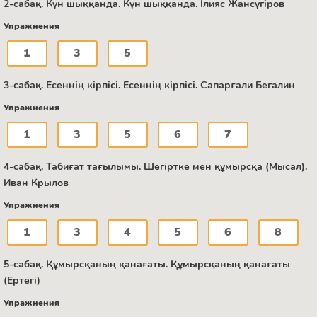
2-сабақ. Күн шыққанда. Күн шыққанда. Ілияс Жансүгіров
Упражнения
1
3
5
3-сабақ. Есеннің кірпісі. Есеннің кірпісі. Сапарғали Бегалин
Упражнения
1
3
5
6
7
4-сабақ. Табиғат тағылымы. Шегіртке мен құмырсқа (Мысал).
Иван Крылов
Упражнения
1
3
4
5
6
8
5-сабақ. Құмырсқаның қанағаты. Құмырсқаның қанағаты
(Ертегі)
Упражнения