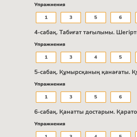
Упражнения
1
3
5
6
4-сабақ. Табиғат тағылымы. Шегір
Упражнения
1
3
4
5
5-сабақ. Құмырсқаның қанағаты. Қ
Упражнения
1
3
5
6
6-сабақ. Қанатты достарым. Қарат
Упражнения
1
3
4
5