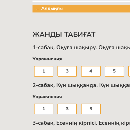
← Алдыңғы
ЖАНДЫ ТАБИҒАТ
1-сабақ. Оқуға шақыру. Оқуға шақ
Упражнения
1
3
4
5
2-сабақ. Күн шыққанда. Күн шыққан
Упражнения
1
3
5
3-сабақ. Есеннің кірпісі. Есеннің кі