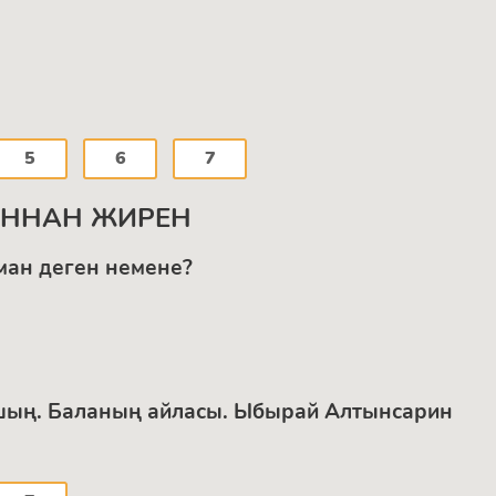
5
6
7
АННАН ЖИРЕН
ман деген немене?
шың. Баланың айласы. Ыбырай Алтынсарин