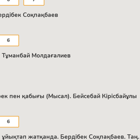
ердібек Соқпақбаев
6
р. Тұманбай Молдағалиев
рек пен қабығы (Мысал). Бейсебай Кірісбайұлы
6
н ұйықтап жатқанда. Бердібек Соқпақбаев. Таң