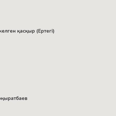
келген қасқыр (Ертегі)
Қоңыратбаев