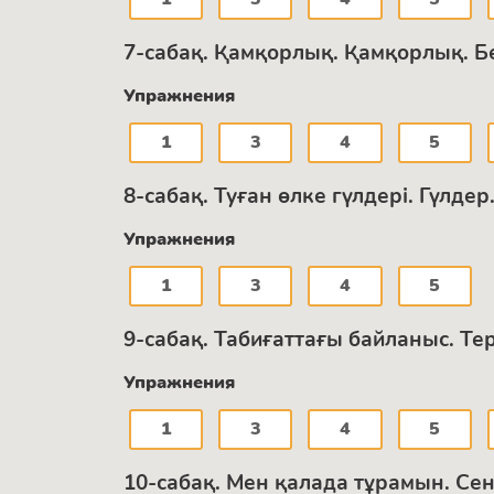
7-сабақ. Қамқорлық. Қамқорлық. Б
Упражнения
1
3
4
5
8-сабақ. Туған өлке гүлдері. Гүлде
Упражнения
1
3
4
5
9-сабақ. Табиғаттағы байланыс. Те
Упражнения
1
3
4
5
10-сабақ. Мен қалада тұрамын. Се