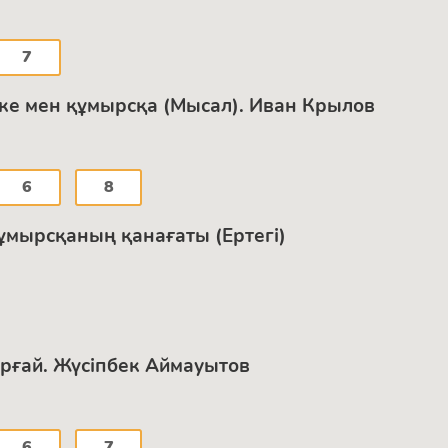
7
тке мен құмырсқа (Мысал). Иван Крылов
6
8
ұмырсқаның қанағаты (Ертегі)
орғай. Жүсіпбек Аймауытов
6
7