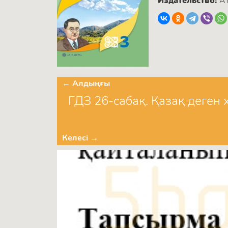
Издательство:
А
← Алдыңғы
ГДЗ 26-сабақ. Қазақ деген
Келесі →