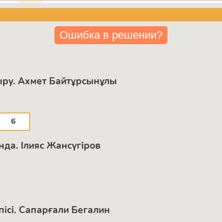
Ошибка в решении?
ыру. Ахмет Байтұрсынұлы
6
да. Ілияс Жансүгіров
рпісі. Сапарғали Бегалин