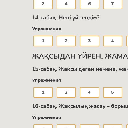
2
4
6
7
14-сабақ. Нені үйрендім?
Упражнения
1
2
3
4
ЖАҚСЫДАН ҮЙРЕН, ЖАМ
15-сабақ. Жақсы деген немене, жа
Упражнения
1
2
4
5
16-сабақ. Жақсылық жасау – боры
Упражнения