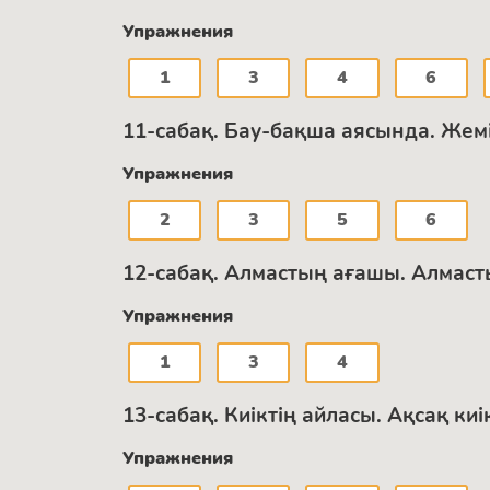
Упражнения
1
3
4
6
11-сабақ. Бау-бақша аясында. Жеміс
Упражнения
2
3
5
6
12-сабақ. Алмастың ағашы. Алмаст
Упражнения
1
3
4
13-сабақ. Киіктің айласы. Ақсақ к
Упражнения