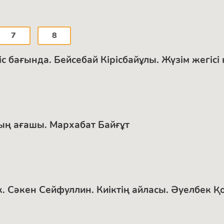
7
8
 бағында. Бейсебай Кірісбайұлы. Жүзім жегісі 
ың ағашы. Мархабат Байғұт
иік. Сәкен Сейфуллин. Киіктің айласы. Әуелбек 