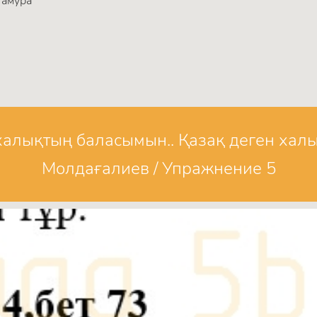
тамура
 халықтың баласымын.. Қазақ деген хал
Молдағалиев / Упражнение 5