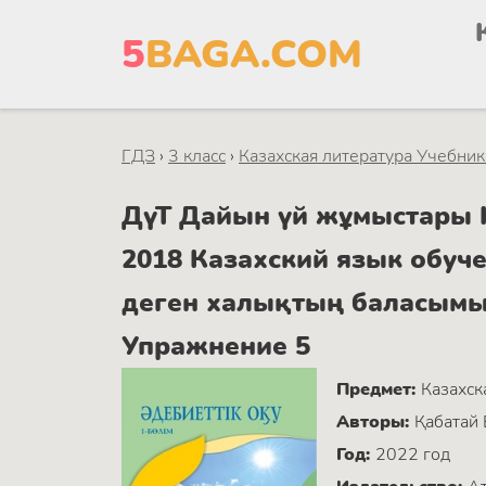
5
BAGA.COM
ГДЗ
›
3 класс
›
Казахская литература Учебник 
ДүТ Дайын үй жұмыстары Ка
2018 Казахский язык об
деген халықтың баласымын
Упражнение 5
Предмет:
Казахск
Авторы:
Қабатай 
Год:
2022 год