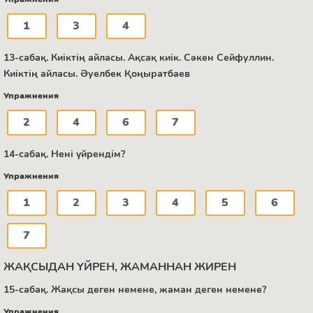
1
3
4
13-сабақ. Киіктің айласы. Ақсақ киік. Сәкен Сейфуллин.
Киіктің айласы. Әуелбек Қоңыратбаев
Упражнения
2
4
6
7
14-сабақ. Нені үйрендім?
Упражнения
1
2
3
4
5
6
7
ЖАҚСЫДАН ҮЙРЕН, ЖАМАННАН ЖИРЕН
15-сабақ. Жақсы деген немене, жаман деген немене?
Упражнения