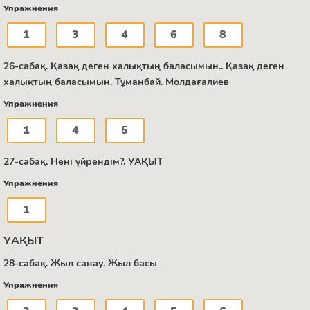
Упражнения
1
3
4
6
8
26-сабақ. Қазақ деген халықтың баласымын.. Қазақ деген
халықтың баласымын. Тұманбай. Молдағалиев
Упражнения
1
4
5
27-сабақ. Нені үйрендім?. УАҚЫТ
Упражнения
1
УАҚЫТ
28-сабақ. Жыл санау. Жыл басы
Упражнения