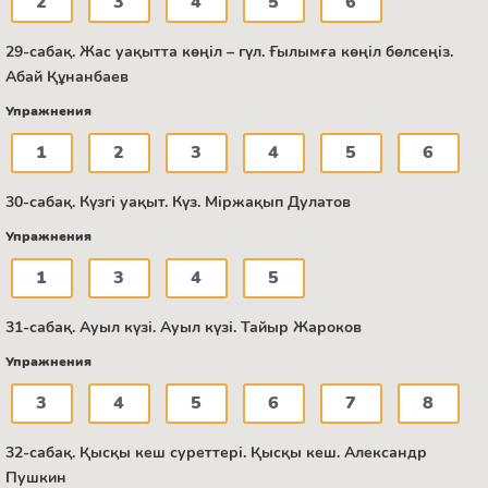
2
3
4
5
6
29-сабақ. Жас уақытта көңіл – гүл. Ғылымға көңіл бөлсеңіз.
Абай Құнанбаев
Упражнения
1
2
3
4
5
6
30-сабақ. Күзгі уақыт. Күз. Міржақып Дулатов
Упражнения
1
3
4
5
31-сабақ. Ауыл күзі. Ауыл күзі. Тайыр Жароков
Упражнения
3
4
5
6
7
8
32-сабақ. Қысқы кеш суреттері. Қысқы кеш. Александр
Пушкин