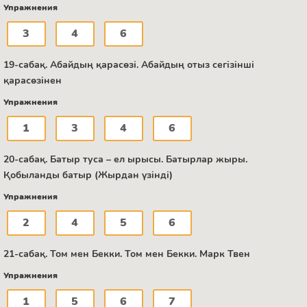
Упражнения
3
4
6
19-сабақ. Абайдың қарасөзі. Абайдың отыз сегізінші
қарасөзінен
Упражнения
1
3
4
6
20-сабақ. Батыр туса – ел ырысы. Батырлар жыры.
Қобыланды батыр (Жырдан үзінді)
Упражнения
2
4
5
6
21-сабақ. Том мен Бекки. Том мен Бекки. Марк Твен
Упражнения
1
5
6
7