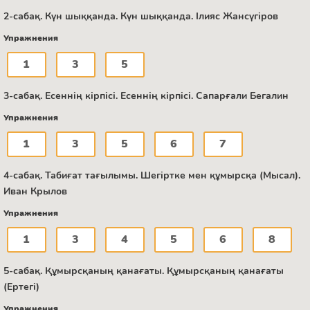
2-сабақ. Күн шыққанда. Күн шыққанда. Ілияс Жансүгіров
Упражнения
1
3
5
3-сабақ. Есеннің кірпісі. Есеннің кірпісі. Сапарғали Бегалин
Упражнения
1
3
5
6
7
4-сабақ. Табиғат тағылымы. Шегіртке мен құмырсқа (Мысал).
Иван Крылов
Упражнения
1
3
4
5
6
8
5-сабақ. Құмырсқаның қанағаты. Құмырсқаның қанағаты
(Ертегі)
Упражнения