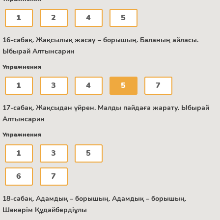
1
2
4
5
16-сабақ. Жақсылық жасау – борышың. Баланың айласы.
Ыбырай Алтынсарин
Упражнения
1
3
4
5
7
17-сабақ. Жақсыдан үйрен. Малды пайдаға жарату. Ыбырай
Алтынсарин
Упражнения
1
3
5
6
7
18-сабақ. Адамдық – борышың. Адамдық – борышың.
Шәкәрім Құдайбердіұлы