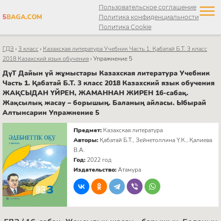
Пользовательское соглашение
5
BAGA.COM
Политика конфиденциальности
Политика Cookie
ГДЗ
›
3 класс
›
Казахская литература Учебник Часть 1. Қабатай Б.Т. 3 класс
2018 Казахский язык обучения
›
Упражнение 5
ДүТ Дайын үй жұмыстары Казахская литература Учебник
Часть 1. Қабатай Б.Т. 3 класс 2018 Казахский язык обучения
ЖАҚСЫДАН ҮЙРЕН, ЖАМАННАН ЖИРЕН 16-сабақ.
Жақсылық жасау – борышың. Баланың айласы. Ыбырай
Алтынсарин Упражнение 5
Предмет:
Казахская литература
Авторы:
Қабатай Б.Т., Зейнетоллина Ү.К., Қалиева
В.А.
Год:
2022 год
Издательство:
Атамура