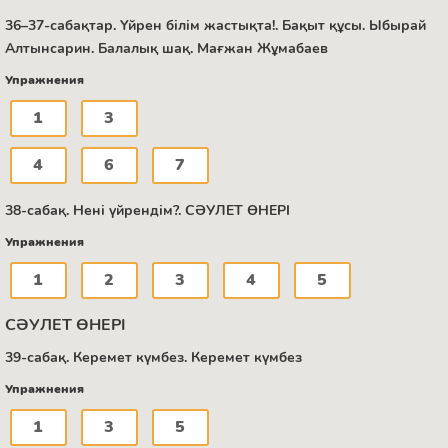
36–37-сабақтар. Үйрен білім жастықта!. Бақыт құсы. Ыбырай
Алтынсарин. Балалық шақ. Мағжан Жұмабаев
Упражнения
1
3
4
6
7
38-сабақ. Нені үйрендім?. СӘУЛЕТ ӨНЕРІ
Упражнения
1
2
3
4
5
СӘУЛЕТ ӨНЕРІ
39-сабақ. Керемет күмбез. Керемет күмбез
Упражнения
1
3
5