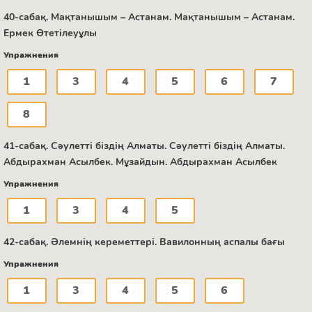
40-сабақ. Мақтанышым – Астанам. Мақтанышым – Астанам.
Ермек Өтетілеуұлы
Упражнения
1
3
4
5
6
7
8
41-сабақ. Сәулетті біздің Алматы. Сәулетті біздің Алматы.
Абдырахман Асылбек. Мұзайдын. Абдырахман Асылбек
Упражнения
1
3
4
5
42-сабақ. Әлемнің кереметтері. Вавилонның аспалы бағы
Упражнения
1
3
4
5
6