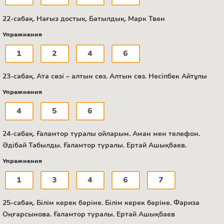
22-сабақ. Нағыз достық. Батылдық. Марк Твен
Упражнения
1
2
4
6
23-сабақ. Ата сөзі – алтын сөз. Алтын сөз. Несіпбек Айтұлы
Упражнения
4
5
6
24-сабақ. Ғаламтор туралы ойларым. Аман мен телефон.
Әдібай Табылды. Ғаламтор туралы. Ертай Ашықбаев.
Упражнения
1
3
4
6
7
25-сабақ. Білім керек бәріне. Білім керек бәріне. Фариза
Оңғарсынова. Ғаламтор туралы. Ертай Ашықбаев