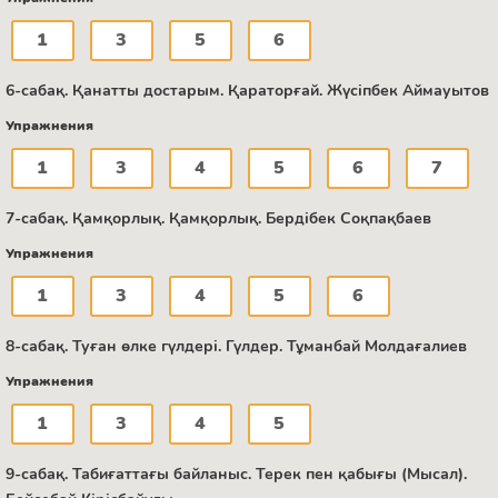
1
3
5
6
6-сабақ. Қанатты достарым. Қараторғай. Жүсіпбек Аймауытов
Упражнения
1
3
4
5
6
7
7-сабақ. Қамқорлық. Қамқорлық. Бердібек Соқпақбаев
Упражнения
1
3
4
5
6
8-сабақ. Туған өлке гүлдері. Гүлдер. Тұманбай Молдағалиев
Упражнения
1
3
4
5
9-сабақ. Табиғаттағы байланыс. Терек пен қабығы (Мысал).