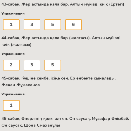
43-сабақ. Жер астында қала бар. Алтын мүйізді киік (Ертегі)
Упражнения
1
3
5
6
44-сабақ. Жер астында қала бар (жалғасы). Алтын мүйізді
киік (жалғасы)
Упражнения
2
3
5
45-сабақ. Күшіңе сенбе, ісіңе сен. Ер еңбекте сыналады.
Жекен Жұмаханов
Упражнения
1
46-сабақ. Өнерлінің қолы алтын. Он саусақ. Мұзафар Әлімбай.
Он саусақ. Шона Смаханұлы