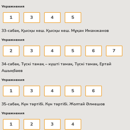
Упражнения
1
3
4
5
33-сабақ. Қысқы кеш. Қысқы кеш. Мұқан Иманжанов
Упражнения
2
3
4
5
6
7
34-сабақ. Түскі тамақ – күшті тамақ. Түскі тамақ. Ертай
Ашықбаев
Упражнения
1
3
4
5
6
35-сабақ. Күн тәртібі. Күн тәртібі. Жолтай Әлмешов
Упражнения
1
2
3
4