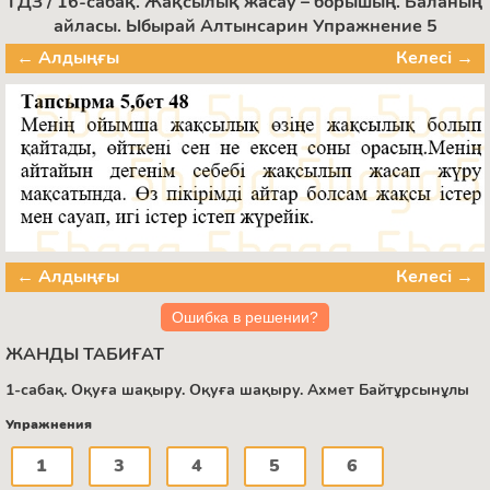
ГДЗ / 16-сабақ. Жақсылық жасау – борышың. Баланың
айласы. Ыбырай Алтынсарин Упражнение 5
← Алдыңғы
Келесі →
← Алдыңғы
Келесі →
Ошибка в решении?
ЖАНДЫ ТАБИҒАТ
1-сабақ. Оқуға шақыру. Оқуға шақыру. Ахмет Байтұрсынұлы
Упражнения
1
3
4
5
6