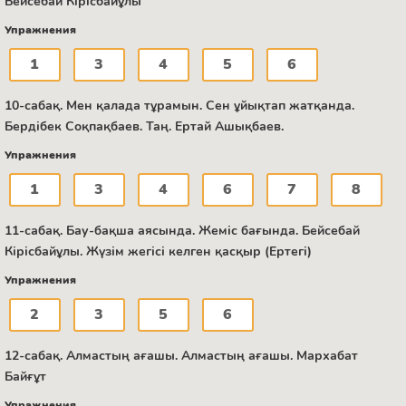
Бейсебай Кірісбайұлы
Упражнения
1
3
4
5
6
10-сабақ. Мен қалада тұрамын. Сен ұйықтап жатқанда.
Бердібек Соқпақбаев. Таң. Ертай Ашықбаев.
Упражнения
1
3
4
6
7
8
11-сабақ. Бау-бақша аясында. Жеміс бағында. Бейсебай
Кірісбайұлы. Жүзім жегісі келген қасқыр (Ертегі)
Упражнения
2
3
5
6
12-сабақ. Алмастың ағашы. Алмастың ағашы. Мархабат
Байғұт
Упражнения