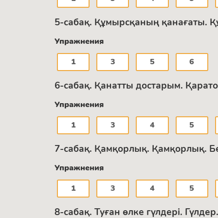
5-сабақ. Құмырсқаның қанағаты. Қ
Упражнения
1
3
5
6
6-сабақ. Қанатты достарым. Қарат
Упражнения
1
3
4
5
7-сабақ. Қамқорлық. Қамқорлық. Б
Упражнения
1
3
4
5
8-сабақ. Туған өлке гүлдері. Гүлде