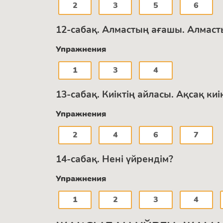
2
3
5
6
12-сабақ. Алмастың ағашы. Алмаст
Упражнения
1
3
4
13-сабақ. Киіктің айласы. Ақсақ к
Упражнения
2
4
6
7
14-сабақ. Нені үйрендім?
Упражнения
1
2
3
4