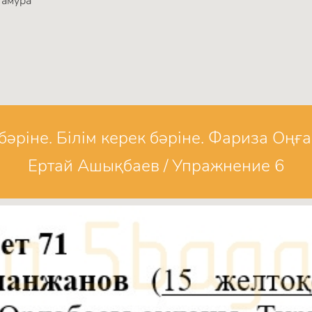
тамура
 бәріне. Білім керек бәріне. Фариза Оңғ
Ертай Ашықбаев / Упражнение 6