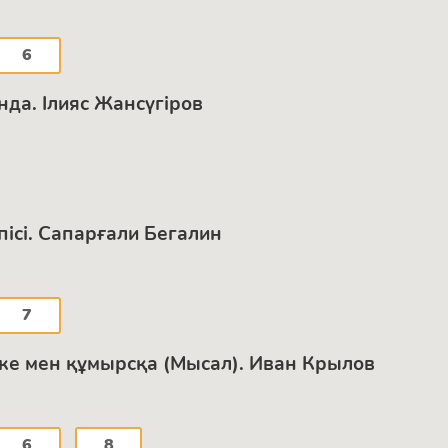
6
да. Ілияс Жансүгіров
рпісі. Сапарғали Бегалин
7
тке мен құмырсқа (Мысал). Иван Крылов
6
8