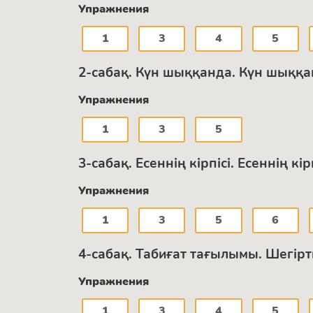
Упражнения
1
3
4
5
2-сабақ. Күн шыққанда. Күн шыққан
Упражнения
1
3
5
3-сабақ. Есеннің кірпісі. Есеннің кі
Упражнения
1
3
5
6
4-сабақ. Табиғат тағылымы. Шегір
Упражнения
1
3
4
5