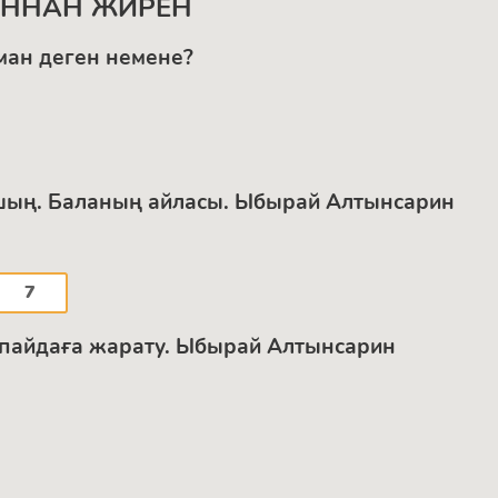
АННАН ЖИРЕН
ман деген немене?
шың. Баланың айласы. Ыбырай Алтынсарин
7
 пайдаға жарату. Ыбырай Алтынсарин