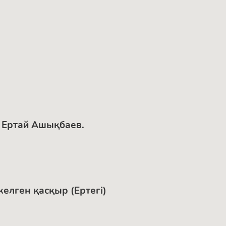
. Ертай Ашықбаев.
келген қасқыр (Ертегі)