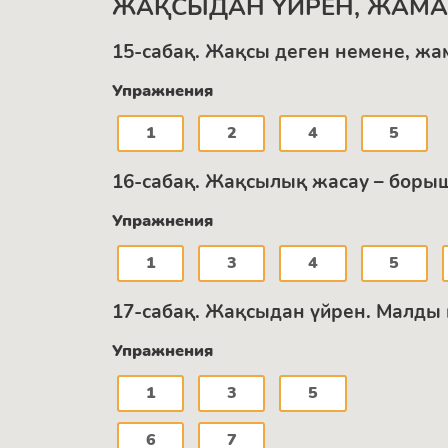
ЖАҚСЫДАН ҮЙРЕН, ЖАМ
15-сабақ. Жақсы деген немене, жа
Упражнения
1
2
4
5
16-сабақ. Жақсылық жасау – боры
Упражнения
1
3
4
5
17-сабақ. Жақсыдан үйрен. Малды
Упражнения
1
3
5
6
7