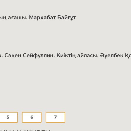
ың ағашы. Мархабат Байғұт
иік. Сәкен Сейфуллин. Киіктің айласы. Әуелбек 
5
6
7