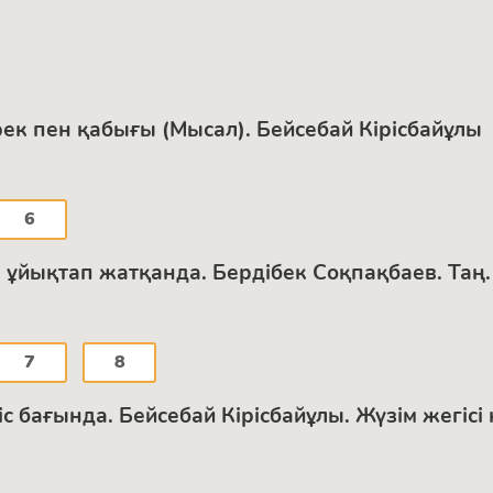
рек пен қабығы (Мысал). Бейсебай Кірісбайұлы
6
н ұйықтап жатқанда. Бердібек Соқпақбаев. Таң
7
8
 бағында. Бейсебай Кірісбайұлы. Жүзім жегісі 