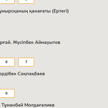
ұмырсқаның қанағаты (Ертегі)
орғай. Жүсіпбек Аймауытов
6
7
ердібек Соқпақбаев
6
р. Тұманбай Молдағалиев