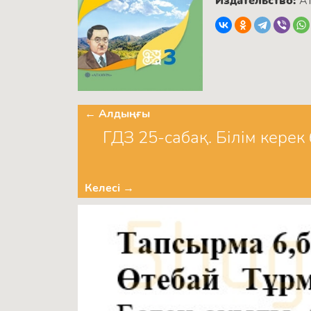
Издательство:
А
← Алдыңғы
ГДЗ 25-сабақ. Білім керек
Келесі →