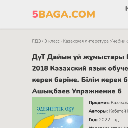
5
BAGA.COM
ГДЗ
›
3 класс
›
Казахская литература Учебник 
ДүТ Дайын үй жұмыстары Ка
2018 Казахский язык об
керек бәріне. Білім керек
Ашықбаев Упражнение 6
Предмет:
Казахск
Авторы:
Қабатай 
Год:
2022 год