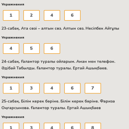
Упражнения
1
2
4
6
23-сабақ. Ата сөзі – алтын сөз. Алтын сөз. Несіпбек Айтұлы
Упражнения
4
5
6
24-сабақ. Ғаламтор туралы ойларым. Аман мен телефон.
Әдібай Табылды. Ғаламтор туралы. Ертай Ашықбаев.
Упражнения
1
3
4
6
7
25-сабақ. Білім керек бәріне. Білім керек бәріне. Фариза
Оңғарсынова. Ғаламтор туралы. Ертай Ашықбаев
Упражнения
1
3
4
6
8