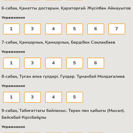
6-сабақ. Қанатты достарым. Қараторғай. Жүсіпбек Аймауытов
Упражнения
1
3
4
5
6
7
7-сабақ. Қамқорлық. Қамқорлық. Бердібек Соқпақбаев
Упражнения
1
3
4
5
6
8-сабақ. Туған өлке гүлдері. Гүлдер. Тұманбай Молдағалиев
Упражнения
1
3
4
5
9-сабақ. Табиғаттағы байланыс. Терек пен қабығы (Мысал).
Бейсебай Кірісбайұлы
Упражнения