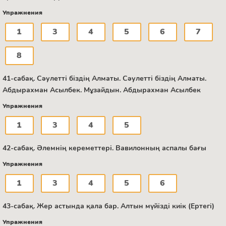
Упражнения
1
3
4
5
6
7
8
41-сабақ. Сәулетті біздің Алматы. Сәулетті біздің Алматы.
Абдырахман Асылбек. Мұзайдын. Абдырахман Асылбек
Упражнения
1
3
4
5
42-сабақ. Әлемнің кереметтері. Вавилонның аспалы бағы
Упражнения
1
3
4
5
6
43-сабақ. Жер астында қала бар. Алтын мүйізді киік (Ертегі)
Упражнения