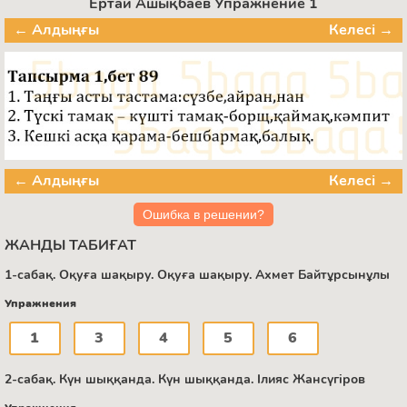
Ертай Ашықбаев Упражнение 1
← Алдыңғы
Келесі →
← Алдыңғы
Келесі →
Ошибка в решении?
ЖАНДЫ ТАБИҒАТ
1-сабақ. Оқуға шақыру. Оқуға шақыру. Ахмет Байтұрсынұлы
Упражнения
1
3
4
5
6
2-сабақ. Күн шыққанда. Күн шыққанда. Ілияс Жансүгіров