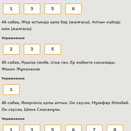
1
3
5
6
44-сабақ. Жер астында қала бар (жалғасы). Алтын мүйізді
киік (жалғасы)
Упражнения
2
3
5
45-сабақ. Күшіңе сенбе, ісіңе сен. Ер еңбекте сыналады.
Жекен Жұмаханов
Упражнения
1
46-сабақ. Өнерлінің қолы алтын. Он саусақ. Мұзафар Әлімбай.
Он саусақ. Шона Смаханұлы
Упражнения
1
3
5
6
7
8