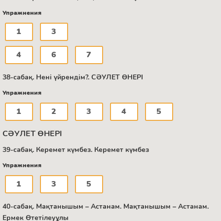
Упражнения
1
3
4
6
7
38-сабақ. Нені үйрендім?. СӘУЛЕТ ӨНЕРІ
Упражнения
1
2
3
4
5
СӘУЛЕТ ӨНЕРІ
39-сабақ. Керемет күмбез. Керемет күмбез
Упражнения
1
3
5
40-сабақ. Мақтанышым – Астанам. Мақтанышым – Астанам.
Ермек Өтетілеуұлы