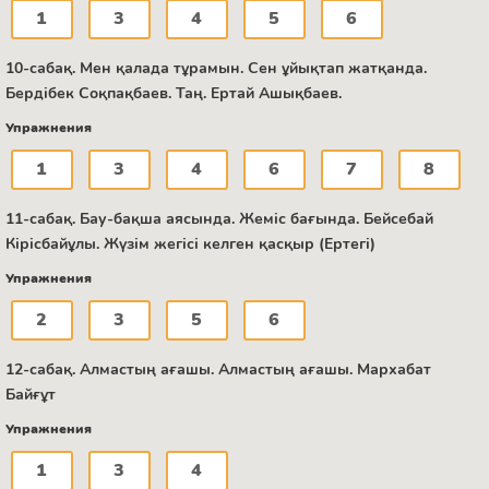
1
3
4
5
6
10-сабақ. Мен қалада тұрамын. Сен ұйықтап жатқанда.
Бердібек Соқпақбаев. Таң. Ертай Ашықбаев.
Упражнения
1
3
4
6
7
8
11-сабақ. Бау-бақша аясында. Жеміс бағында. Бейсебай
Кірісбайұлы. Жүзім жегісі келген қасқыр (Ертегі)
Упражнения
2
3
5
6
12-сабақ. Алмастың ағашы. Алмастың ағашы. Мархабат
Байғұт
Упражнения
1
3
4