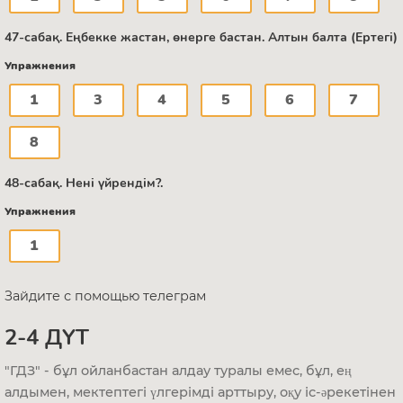
47-сабақ. Еңбекке жастан, өнерге бастан. Алтын балта (Ертегі)
Упражнения
1
3
4
5
6
7
8
48-сабақ. Нені үйрендім?.
Упражнения
1
Зайдите с помощью телеграм
2-4 ДҮТ
"ГДЗ" - бұл ойланбастан алдау туралы емес, бұл, ең
алдымен, мектептегі үлгерімді арттыру, оқу іс-әрекетінен