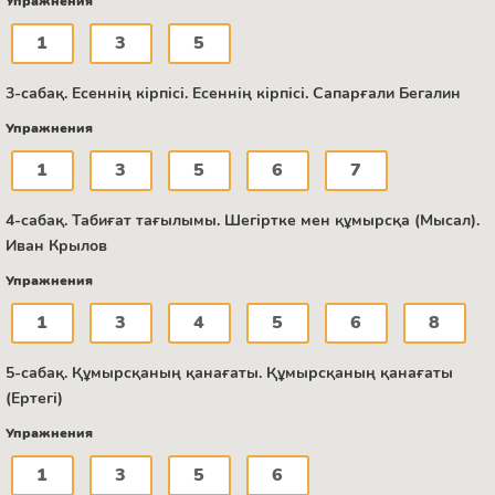
Упражнения
1
3
5
3-сабақ. Есеннің кірпісі. Есеннің кірпісі. Сапарғали Бегалин
Упражнения
1
3
5
6
7
4-сабақ. Табиғат тағылымы. Шегіртке мен құмырсқа (Мысал).
Иван Крылов
Упражнения
1
3
4
5
6
8
5-сабақ. Құмырсқаның қанағаты. Құмырсқаның қанағаты
(Ертегі)
Упражнения
1
3
5
6