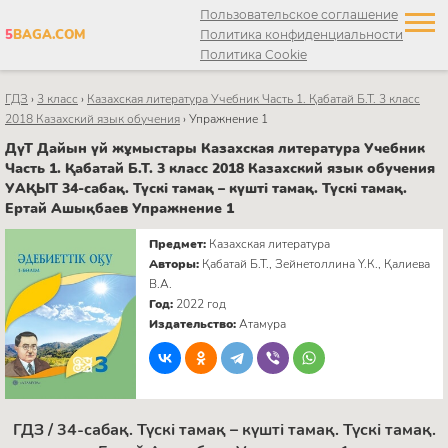
Пользовательское соглашение
5
BAGA.COM
Политика конфиденциальности
Политика Cookie
ГДЗ
›
3 класс
›
Казахская литература Учебник Часть 1. Қабатай Б.Т. 3 класс
2018 Казахский язык обучения
›
Упражнение 1
ДүТ Дайын үй жұмыстары Казахская литература Учебник
Часть 1. Қабатай Б.Т. 3 класс 2018 Казахский язык обучения
УАҚЫТ 34-сабақ. Түскі тамақ – күшті тамақ. Түскі тамақ.
Ертай Ашықбаев Упражнение 1
Предмет:
Казахская литература
Авторы:
Қабатай Б.Т., Зейнетоллина Ү.К., Қалиева
В.А.
Год:
2022 год
Издательство:
Атамура
ГДЗ / 34-сабақ. Түскі тамақ – күшті тамақ. Түскі тамақ.