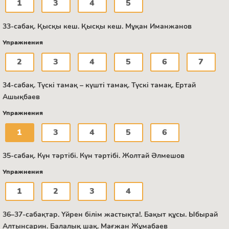
1
3
4
5
33-сабақ. Қысқы кеш. Қысқы кеш. Мұқан Иманжанов
Упражнения
2
3
4
5
6
7
34-сабақ. Түскі тамақ – күшті тамақ. Түскі тамақ. Ертай
Ашықбаев
Упражнения
1
3
4
5
6
35-сабақ. Күн тәртібі. Күн тәртібі. Жолтай Әлмешов
Упражнения
1
2
3
4
36–37-сабақтар. Үйрен білім жастықта!. Бақыт құсы. Ыбырай
Алтынсарин. Балалық шақ. Мағжан Жұмабаев