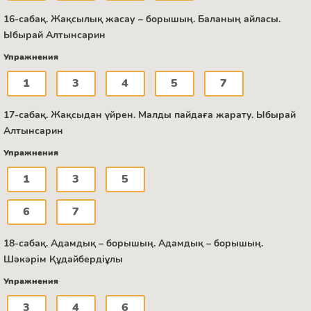
16-сабақ. Жақсылық жасау – борышың. Баланың айласы.
Ыбырай Алтынсарин
Упражнения
1
3
4
5
7
17-сабақ. Жақсыдан үйрен. Малды пайдаға жарату. Ыбырай
Алтынсарин
Упражнения
1
3
5
6
7
18-сабақ. Адамдық – борышың. Адамдық – борышың.
Шәкәрім Құдайбердіұлы
Упражнения
3
4
6