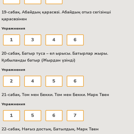
19-сабақ. Абайдың қарасөзі. Абайдың отыз сегізінші
қарасөзінен
Упражнения
1
3
4
6
20-сабақ. Батыр туса – ел ырысы. Батырлар жыры.
Қобыланды батыр (Жырдан үзінді)
Упражнения
2
4
5
6
21-сабақ. Том мен Бекки. Том мен Бекки. Марк Твен
Упражнения
1
5
6
7
22-сабақ. Нағыз достық. Батылдық. Марк Твен