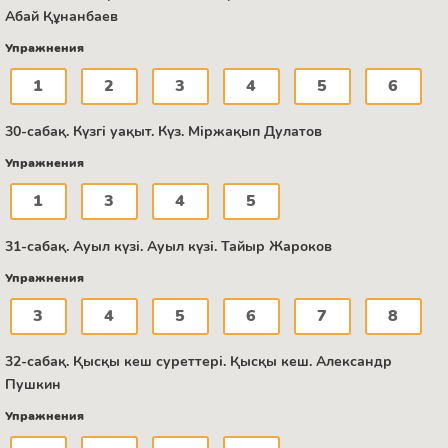
Абай Құнанбаев
Упражнения
1
2
3
4
5
6
30-сабақ. Күзгі уақыт. Күз. Міржақып Дулатов
Упражнения
1
3
4
5
31-сабақ. Ауыл күзі. Ауыл күзі. Тайыр Жароков
Упражнения
3
4
5
6
7
8
32-сабақ. Қысқы кеш суреттері. Қысқы кеш. Александр
Пушкин
Упражнения