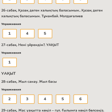
26-сабақ. Қазақ деген халықтың баласымын.. Қазақ деген
халықтың баласымын. Тұманбай. Молдағалиев
Упражнения
1
4
5
27-сабақ. Нені үйрендім?. УАҚЫТ
Упражнения
1
УАҚЫТ
28-сабақ. Жыл санау. Жыл басы
Упражнения
2
3
4
5
6
29-сабақ. Жас уақытта көңіл – гүл. Ғылымға көңіл бөлсеңіз.