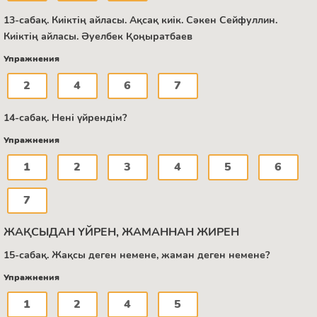
13-сабақ. Киіктің айласы. Ақсақ киік. Сәкен Сейфуллин.
Киіктің айласы. Әуелбек Қоңыратбаев
Упражнения
2
4
6
7
14-сабақ. Нені үйрендім?
Упражнения
1
2
3
4
5
6
7
ЖАҚСЫДАН ҮЙРЕН, ЖАМАННАН ЖИРЕН
15-сабақ. Жақсы деген немене, жаман деген немене?
Упражнения
1
2
4
5