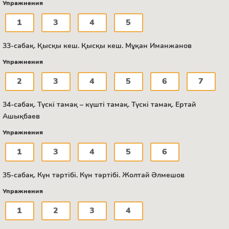
Упражнения
1
3
4
5
33-сабақ. Қысқы кеш. Қысқы кеш. Мұқан Иманжанов
Упражнения
2
3
4
5
6
7
34-сабақ. Түскі тамақ – күшті тамақ. Түскі тамақ. Ертай
Ашықбаев
Упражнения
1
3
4
5
6
35-сабақ. Күн тәртібі. Күн тәртібі. Жолтай Әлмешов
Упражнения
1
2
3
4