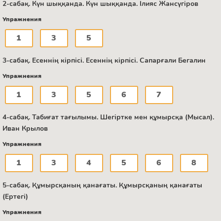
2-сабақ. Күн шыққанда. Күн шыққанда. Ілияс Жансүгіров
Упражнения
1
3
5
3-сабақ. Есеннің кірпісі. Есеннің кірпісі. Сапарғали Бегалин
Упражнения
1
3
5
6
7
4-сабақ. Табиғат тағылымы. Шегіртке мен құмырсқа (Мысал).
Иван Крылов
Упражнения
1
3
4
5
6
8
5-сабақ. Құмырсқаның қанағаты. Құмырсқаның қанағаты
(Ертегі)
Упражнения