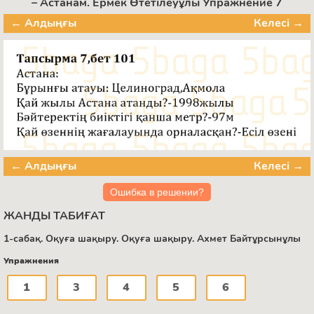
– Астанам. Ермек Өтетілеуұлы Упражнение 7
← Алдыңғы
Келесі →
← Алдыңғы
Келесі →
Ошибка в решении?
ЖАНДЫ ТАБИҒАТ
1-сабақ. Оқуға шақыру. Оқуға шақыру. Ахмет Байтұрсынұлы
Упражнения
1
3
4
5
6