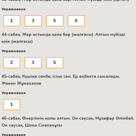
Упражнения
1
3
5
6
44-сабақ. Жер астында қала бар (жалғасы). Алтын мүйізді
киік (жалғасы)
Упражнения
2
3
5
45-сабақ. Күшіңе сенбе, ісіңе сен. Ер еңбекте сыналады.
Жекен Жұмаханов
Упражнения
1
46-сабақ. Өнерлінің қолы алтын. Он саусақ. Мұзафар Әлімбай.
Он саусақ. Шона Смаханұлы
Упражнения