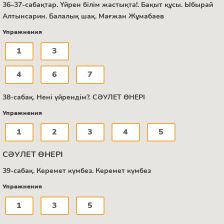
36–37-сабақтар. Үйрен білім жастықта!. Бақыт құсы. Ыбырай
Алтынсарин. Балалық шақ. Мағжан Жұмабаев
Упражнения
1
3
4
6
7
38-сабақ. Нені үйрендім?. СӘУЛЕТ ӨНЕРІ
Упражнения
1
2
3
4
5
СӘУЛЕТ ӨНЕРІ
39-сабақ. Керемет күмбез. Керемет күмбез
Упражнения
1
3
5