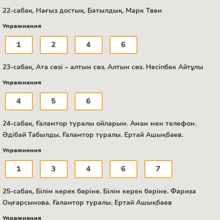
22-сабақ. Нағыз достық. Батылдық. Марк Твен
Упражнения
1
2
4
6
23-сабақ. Ата сөзі – алтын сөз. Алтын сөз. Несіпбек Айтұлы
Упражнения
4
5
6
24-сабақ. Ғаламтор туралы ойларым. Аман мен телефон.
Әдібай Табылды. Ғаламтор туралы. Ертай Ашықбаев.
Упражнения
1
3
4
6
7
25-сабақ. Білім керек бәріне. Білім керек бәріне. Фариза
Оңғарсынова. Ғаламтор туралы. Ертай Ашықбаев
Упражнения