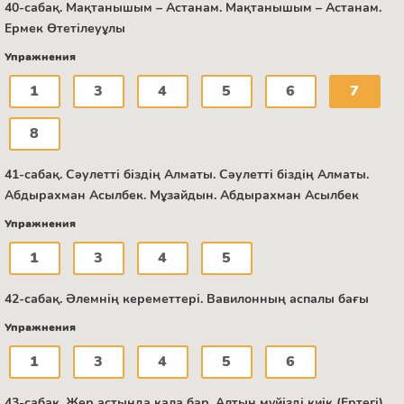
40-сабақ. Мақтанышым – Астанам. Мақтанышым – Астанам.
Ермек Өтетілеуұлы
Упражнения
1
3
4
5
6
7
8
41-сабақ. Сәулетті біздің Алматы. Сәулетті біздің Алматы.
Абдырахман Асылбек. Мұзайдын. Абдырахман Асылбек
Упражнения
1
3
4
5
42-сабақ. Әлемнің кереметтері. Вавилонның аспалы бағы
Упражнения
1
3
4
5
6
43-сабақ. Жер астында қала бар. Алтын мүйізді киік (Ертегі)