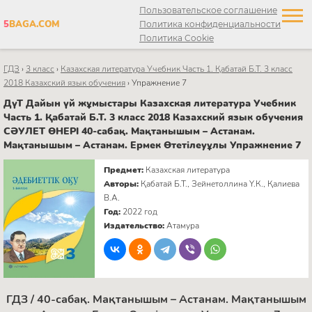
Пользовательское соглашение
5
BAGA.COM
Политика конфиденциальности
Политика Cookie
ГДЗ
›
3 класс
›
Казахская литература Учебник Часть 1. Қабатай Б.Т. 3 класс
2018 Казахский язык обучения
›
Упражнение 7
ДүТ Дайын үй жұмыстары Казахская литература Учебник
Часть 1. Қабатай Б.Т. 3 класс 2018 Казахский язык обучения
СӘУЛЕТ ӨНЕРІ 40-сабақ. Мақтанышым – Астанам.
Мақтанышым – Астанам. Ермек Өтетілеуұлы Упражнение 7
Предмет:
Казахская литература
Авторы:
Қабатай Б.Т., Зейнетоллина Ү.К., Қалиева
В.А.
Год:
2022 год
Издательство:
Атамура
ГДЗ / 40-сабақ. Мақтанышым – Астанам. Мақтанышым