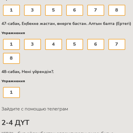
1
3
5
6
7
8
47-сабақ. Еңбекке жастан, өнерге бастан. Алтын балта (Ертегі)
Упражнения
1
3
4
5
6
7
8
48-сабақ. Нені үйрендім?.
Упражнения
1
Зайдите с помощью телеграм
2-4 ДҮТ