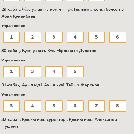
29-сабақ. Жас уақытта көңіл – гүл. Ғылымға көңіл бөлсеңіз.
Абай Құнанбаев
Упражнения
1
2
3
4
5
6
30-сабақ. Күзгі уақыт. Күз. Міржақып Дулатов
Упражнения
1
3
4
5
31-сабақ. Ауыл күзі. Ауыл күзі. Тайыр Жароков
Упражнения
3
4
5
6
7
8
32-сабақ. Қысқы кеш суреттері. Қысқы кеш. Александр
Пушкин