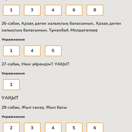
1
3
4
6
8
26-сабақ. Қазақ деген халықтың баласымын.. Қазақ деген
халықтың баласымын. Тұманбай. Молдағалиев
Упражнения
1
4
5
27-сабақ. Нені үйрендім?. УАҚЫТ
Упражнения
1
УАҚЫТ
28-сабақ. Жыл санау. Жыл басы
Упражнения
2
3
4
5
6