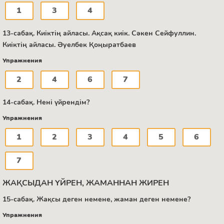
1
3
4
13-сабақ. Киіктің айласы. Ақсақ киік. Сәкен Сейфуллин.
Киіктің айласы. Әуелбек Қоңыратбаев
Упражнения
2
4
6
7
14-сабақ. Нені үйрендім?
Упражнения
1
2
3
4
5
6
7
ЖАҚСЫДАН ҮЙРЕН, ЖАМАННАН ЖИРЕН
15-сабақ. Жақсы деген немене, жаман деген немене?
Упражнения