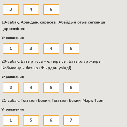
3
4
6
19-сабақ. Абайдың қарасөзі. Абайдың отыз сегізінші
қарасөзінен
Упражнения
1
3
4
6
20-сабақ. Батыр туса – ел ырысы. Батырлар жыры.
Қобыланды батыр (Жырдан үзінді)
Упражнения
2
4
5
6
21-сабақ. Том мен Бекки. Том мен Бекки. Марк Твен
Упражнения
1
5
6
7