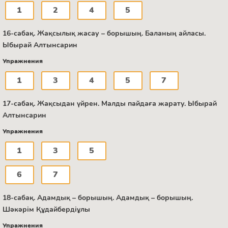
1
2
4
5
16-сабақ. Жақсылық жасау – борышың. Баланың айласы.
Ыбырай Алтынсарин
Упражнения
1
3
4
5
7
17-сабақ. Жақсыдан үйрен. Малды пайдаға жарату. Ыбырай
Алтынсарин
Упражнения
1
3
5
6
7
18-сабақ. Адамдық – борышың. Адамдық – борышың.
Шәкәрім Құдайбердіұлы
Упражнения