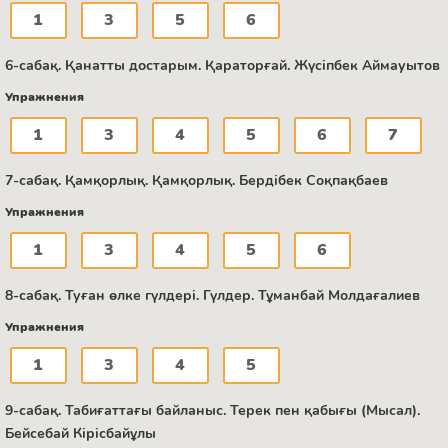
1
3
5
6
6-сабақ. Қанатты достарым. Қараторғай. Жүсіпбек Аймауытов
Упражнения
1
3
4
5
6
7
7-сабақ. Қамқорлық. Қамқорлық. Бердібек Соқпақбаев
Упражнения
1
3
4
5
6
8-сабақ. Туған өлке гүлдері. Гүлдер. Тұманбай Молдағалиев
Упражнения
1
3
4
5
9-сабақ. Табиғаттағы байланыс. Терек пен қабығы (Мысал).
Бейсебай Кірісбайұлы