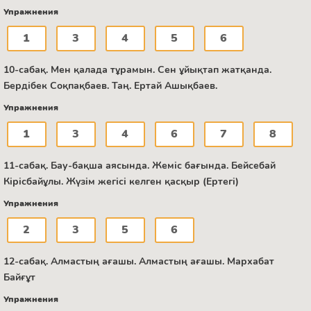
Упражнения
1
3
4
5
6
10-сабақ. Мен қалада тұрамын. Сен ұйықтап жатқанда.
Бердібек Соқпақбаев. Таң. Ертай Ашықбаев.
Упражнения
1
3
4
6
7
8
11-сабақ. Бау-бақша аясында. Жеміс бағында. Бейсебай
Кірісбайұлы. Жүзім жегісі келген қасқыр (Ертегі)
Упражнения
2
3
5
6
12-сабақ. Алмастың ағашы. Алмастың ағашы. Мархабат
Байғұт
Упражнения