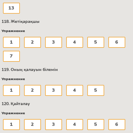
13
118. Жетіқарақшы
Упражнение
1
2
3
4
5
6
7
119. Оның қалауын білемін
Упражнение
1
2
3
4
5
120. Қайталау
Упражнение
1
2
3
4
5
6