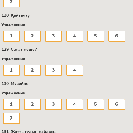
7
128. Қайталау
Упражнение
1
2
3
4
5
6
129. Сағат неше?
Упражнение
1
2
3
4
130. Музейде
Упражнение
1
2
3
4
5
6
7
131. Жаттығудың пайдасы