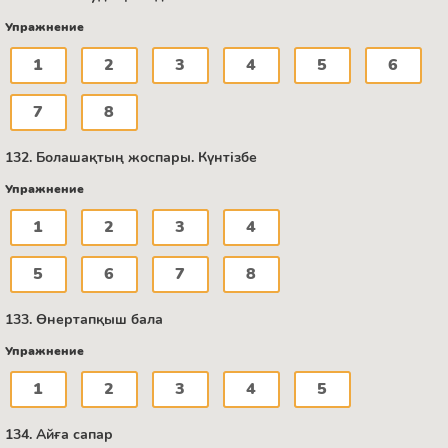
Упражнение
1
2
3
4
5
6
7
8
132. Болашақтың жоспары. Күнтізбе
Упражнение
1
2
3
4
5
6
7
8
133. Өнертапқыш бала
Упражнение
1
2
3
4
5
134. Айға сапар