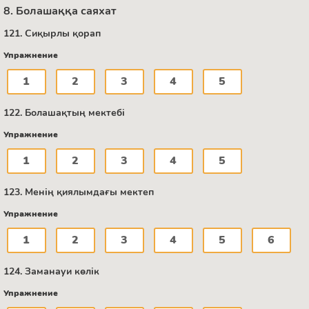
8. Болашаққа саяхат
121. Сиқырлы қорап
Упражнение
1
2
3
4
5
122. Болашақтың мектебі
Упражнение
1
2
3
4
5
123. Менің қиялымдағы мектеп
Упражнение
1
2
3
4
5
6
124. Заманауи көлік
Упражнение