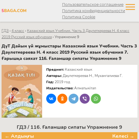
Пользовательское соглашение
5
BAGA.COM
Политика конфиденциальности
Политика Cookie
ГДЗ
›
4 класс
›
Казахский язык Учебник. Часть 3 Даулеткереева Н. 4 класс
2019 Русский язык обучения
›
Упражнение 9
ДүТ Дайын үй жұмыстары Казахский язык Учебник. Часть 3
Даулеткереева Н. 4 класс 2019 Русский язык обучения 7.
Ғарышқа саяхат 116. Ғаламшар сипаты Упражнение 9
Предмет:
Казахский язык
Авторы:
Даулеткереева Н., Мухангалиева Г.
Год:
2019 год
Издательство:
Алматыкітап
ГДЗ / 116. Ғаламшар сипаты Упражнение 9
← Алдыңғы
Келесі →