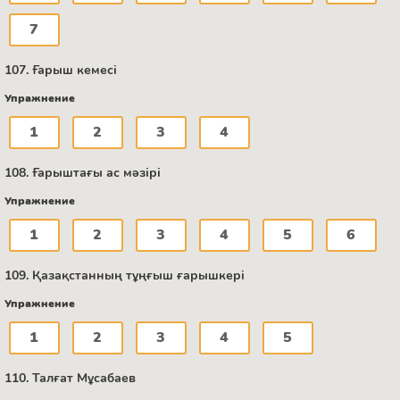
7
107. Ғарыш кемесі
Упражнение
1
2
3
4
108. Ғарыштағы ас мәзірі
Упражнение
1
2
3
4
5
6
109. Қазақстанның тұңғыш ғарышкері
Упражнение
1
2
3
4
5
110. Талғат Мұсабаев