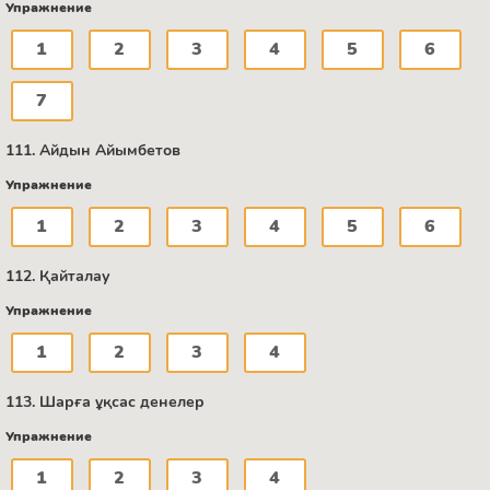
Упражнение
1
2
3
4
5
6
7
111. Айдын Айымбетов
Упражнение
1
2
3
4
5
6
112. Қайталау
Упражнение
1
2
3
4
113. Шарға ұқсас денелер
Упражнение
1
2
3
4