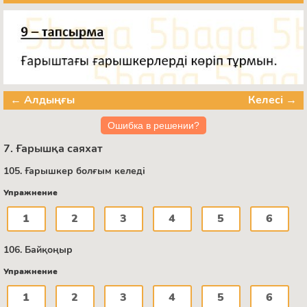
← Алдыңғы
Келесі →
Ошибка в решении?
7. Ғарышқа саяхат
105. Ғарышкер болғым келеді
Упражнение
1
2
3
4
5
6
106. Байқоңыр
Упражнение
1
2
3
4
5
6