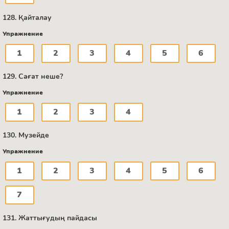
128. Қайталау
Упражнение
1
2
3
4
5
6
129. Сағат неше?
Упражнение
1
2
3
4
130. Музейде
Упражнение
1
2
3
4
5
6
7
131. Жаттығудың пайдасы