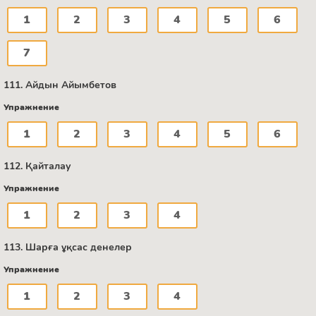
1
2
3
4
5
6
7
111. Айдын Айымбетов
Упражнение
1
2
3
4
5
6
112. Қайталау
Упражнение
1
2
3
4
113. Шарға ұқсас денелер
Упражнение
1
2
3
4