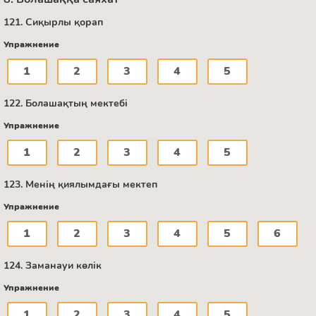
121. Сиқырлы қорап
Упражнение
1
2
3
4
5
122. Болашақтың мектебі
Упражнение
1
2
3
4
5
123. Менің қиялымдағы мектеп
Упражнение
1
2
3
4
5
6
124. Заманауи көлік
Упражнение
1
2
3
4
5