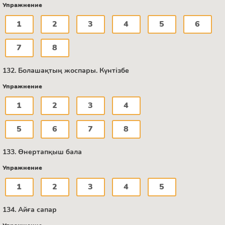
Упражнение
1
2
3
4
5
6
7
8
132. Болашақтың жоспары. Күнтізбе
Упражнение
1
2
3
4
5
6
7
8
133. Өнертапқыш бала
Упражнение
1
2
3
4
5
134. Айға сапар