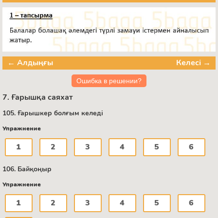
← Алдыңғы
Келесі →
Ошибка в решении?
7. Ғарышқа саяхат
105. Ғарышкер болғым келеді
Упражнение
1
2
3
4
5
6
106. Байқоңыр
Упражнение
1
2
3
4
5
6