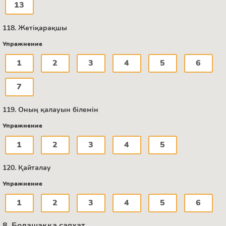
13
118. Жетіқарақшы
Упражнение
1
2
3
4
5
6
7
119. Оның қалауын білемін
Упражнение
1
2
3
4
5
120. Қайталау
Упражнение
1
2
3
4
5
6
8. Болашаққа саяхат