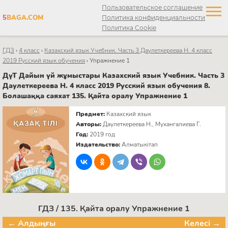
Пользовательское соглашение
5
BAGA.COM
Политика конфиденциальности
Политика Cookie
ГДЗ
›
4 класс
›
Казахский язык Учебник. Часть 3 Даулеткереева Н. 4 класс
2019 Русский язык обучения
›
Упражнение 1
ДүТ Дайын үй жұмыстары Казахский язык Учебник. Часть 3
Даулеткереева Н. 4 класс 2019 Русский язык обучения 8.
Болашаққа саяхат 135. Қайта оралу Упражнение 1
Предмет:
Казахский язык
Авторы:
Даулеткереева Н., Мухангалиева Г.
Год:
2019 год
Издательство:
Алматыкітап
ГДЗ / 135. Қайта оралу Упражнение 1
← Алдыңғы
Келесі →