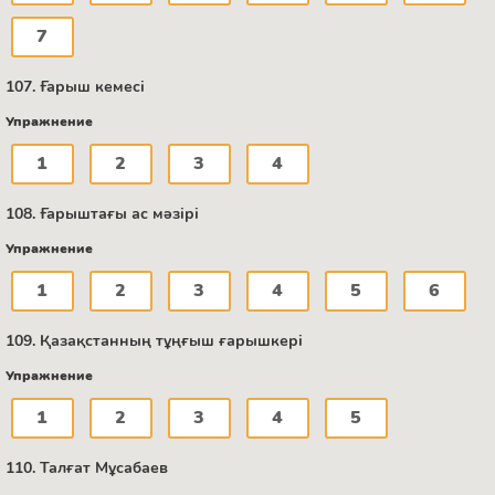
7
107. Ғарыш кемесі
Упражнение
1
2
3
4
108. Ғарыштағы ас мәзірі
Упражнение
1
2
3
4
5
6
109. Қазақстанның тұңғыш ғарышкері
Упражнение
1
2
3
4
5
110. Талғат Мұсабаев