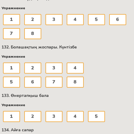
Упражнение
1
2
3
4
5
6
7
8
132. Болашақтың жоспары. Күнтізбе
Упражнение
1
2
3
4
5
6
7
8
133. Өнертапқыш бала
Упражнение
1
2
3
4
5
134. Айға сапар