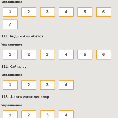
Упражнение
1
2
3
4
5
6
7
111. Айдын Айымбетов
Упражнение
1
2
3
4
5
6
112. Қайталау
Упражнение
1
2
3
4
113. Шарға ұқсас денелер
Упражнение
1
2
3
4