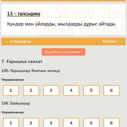
← Алдыңғы
Келесі →
Ошибка в решении?
7. Ғарышқа саяхат
105. Ғарышкер болғым келеді
Упражнение
1
2
3
4
5
6
106. Байқоңыр
Упражнение
1
2
3
4
5
6