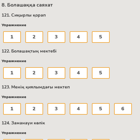
8. Болашаққа саяхат
121. Сиқырлы қорап
Упражнение
1
2
3
4
5
122. Болашақтың мектебі
Упражнение
1
2
3
4
5
123. Менің қиялымдағы мектеп
Упражнение
1
2
3
4
5
6
124. Заманауи көлік
Упражнение