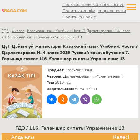
Пользовательское соглашение
5
BAGA.COM
Политика конфиденциальности
Политика Cookie
ГДЗ
›
4 класс
›
Казахский язык Учебник. Часть 3 Даулеткереева Н. 4 класс
2019 Русский язык обучения
›
Упражнение 13
ДүТ Дайын үй жұмыстары Казахский язык Учебник. Часть 3
Даулеткереева Н. 4 класс 2019 Русский язык обучения 7.
Ғарышқа саяхат 116. Ғаламшар сипаты Упражнение 13
Предмет:
Казахский язык
Авторы:
Даулеткереева Н., Мухангалиева Г.
Год:
2019 год
Издательство:
Алматыкітап
ГДЗ / 116. Ғаламшар сипаты Упражнение 13
← Алдыңғы
Келесі →