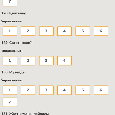
7
128. Қайталау
Упражнение
1
2
3
4
5
6
129. Сағат неше?
Упражнение
1
2
3
4
130. Музейде
Упражнение
1
2
3
4
5
6
7
131. Жаттығудың пайдасы