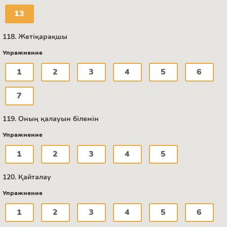
13
118. Жетіқарақшы
Упражнение
1
2
3
4
5
6
7
119. Оның қалауын білемін
Упражнение
1
2
3
4
5
120. Қайталау
Упражнение
1
2
3
4
5
6