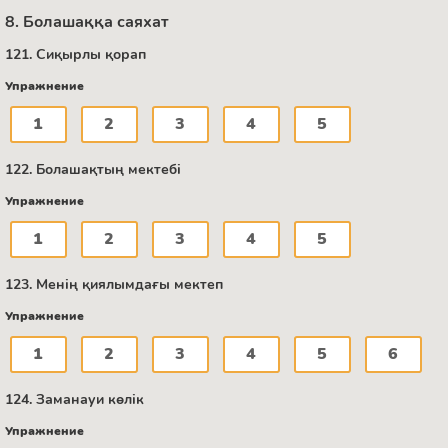
8. Болашаққа саяхат
121. Сиқырлы қорап
Упражнение
1
2
3
4
5
122. Болашақтың мектебі
Упражнение
1
2
3
4
5
123. Менің қиялымдағы мектеп
Упражнение
1
2
3
4
5
6
124. Заманауи көлік
Упражнение