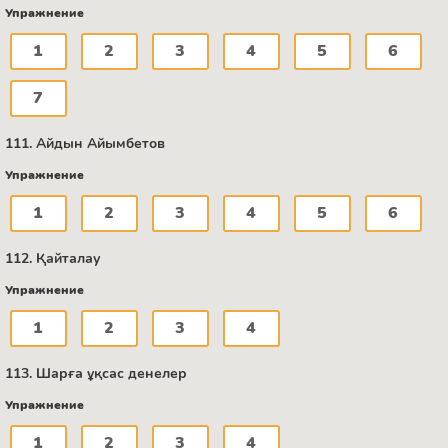
Упражнение
1
2
3
4
5
6
7
111. Айдын Айымбетов
Упражнение
1
2
3
4
5
6
112. Қайталау
Упражнение
1
2
3
4
113. Шарға ұқсас денелер
Упражнение
1
2
3
4