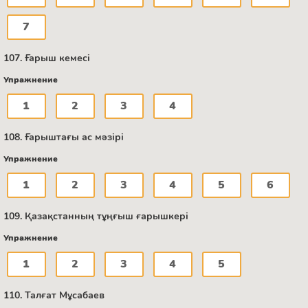
7
107. Ғарыш кемесі
Упражнение
1
2
3
4
108. Ғарыштағы ас мәзірі
Упражнение
1
2
3
4
5
6
109. Қазақстанның тұңғыш ғарышкері
Упражнение
1
2
3
4
5
110. Талғат Мұсабаев