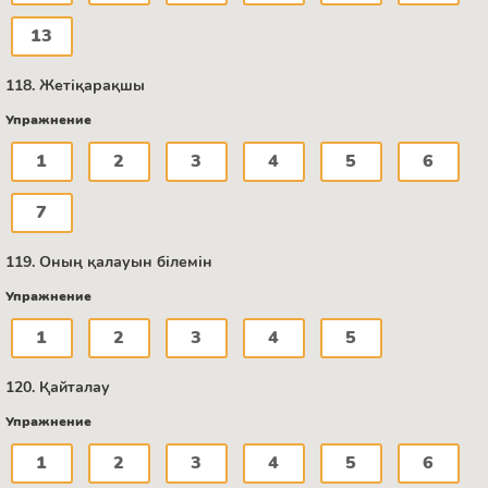
13
118. Жетіқарақшы
Упражнение
1
2
3
4
5
6
7
119. Оның қалауын білемін
Упражнение
1
2
3
4
5
120. Қайталау
Упражнение
1
2
3
4
5
6