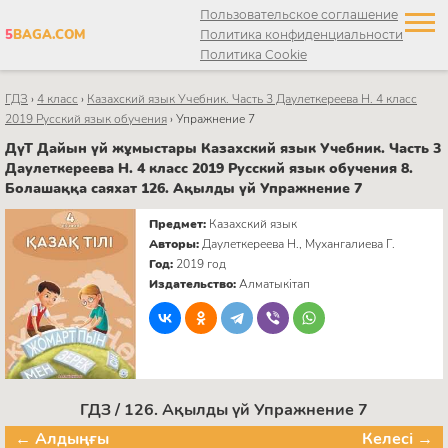
Пользовательское соглашение
5
BAGA.COM
Политика конфиденциальности
Политика Cookie
ГДЗ
›
4 класс
›
Казахский язык Учебник. Часть 3 Даулеткереева Н. 4 класс
2019 Русский язык обучения
›
Упражнение 7
ДүТ Дайын үй жұмыстары Казахский язык Учебник. Часть 3
Даулеткереева Н. 4 класс 2019 Русский язык обучения 8.
Болашаққа саяхат 126. Ақылды үй Упражнение 7
Предмет:
Казахский язык
Авторы:
Даулеткереева Н., Мухангалиева Г.
Год:
2019 год
Издательство:
Алматыкітап
ГДЗ / 126. Ақылды үй Упражнение 7
← Алдыңғы
Келесі →