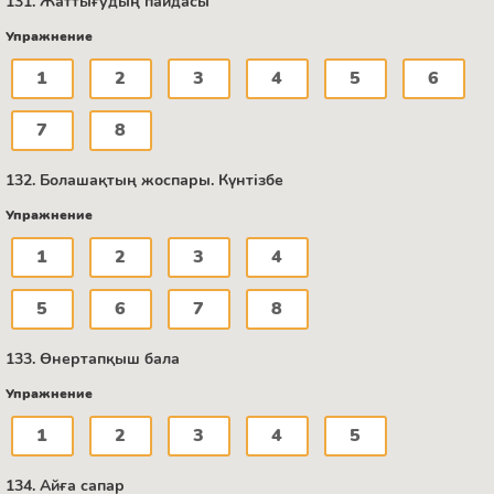
131. Жаттығудың пайдасы
Упражнение
1
2
3
4
5
6
7
8
132. Болашақтың жоспары. Күнтізбе
Упражнение
1
2
3
4
5
6
7
8
133. Өнертапқыш бала
Упражнение
1
2
3
4
5
134. Айға сапар