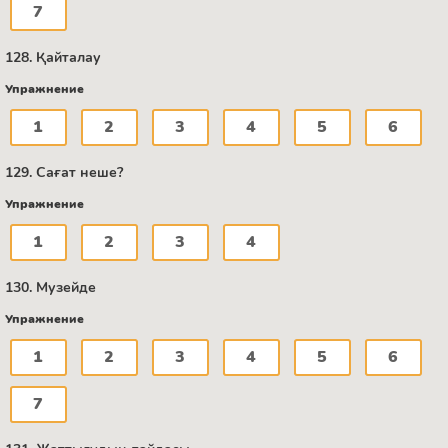
7
128. Қайталау
Упражнение
1
2
3
4
5
6
129. Сағат неше?
Упражнение
1
2
3
4
130. Музейде
Упражнение
1
2
3
4
5
6
7