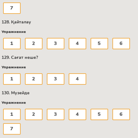
7
128. Қайталау
Упражнение
1
2
3
4
5
6
129. Сағат неше?
Упражнение
1
2
3
4
130. Музейде
Упражнение
1
2
3
4
5
6
7