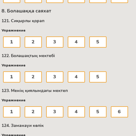
8. Болашаққа саяхат
121. Сиқырлы қорап
Упражнение
1
2
3
4
5
122. Болашақтың мектебі
Упражнение
1
2
3
4
5
123. Менің қиялымдағы мектеп
Упражнение
1
2
3
4
5
6
124. Заманауи көлік
Упражнение