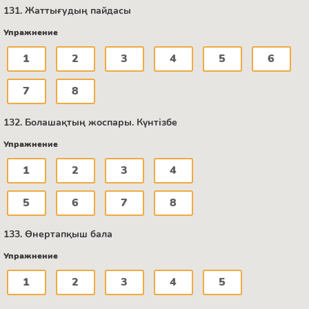
131. Жаттығудың пайдасы
Упражнение
1
2
3
4
5
6
7
8
132. Болашақтың жоспары. Күнтізбе
Упражнение
1
2
3
4
5
6
7
8
133. Өнертапқыш бала
Упражнение
1
2
3
4
5