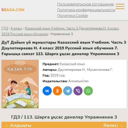
Пользовательское соглашение
5
BAGA.COM
Политика конфиденциальности
Политика Cookie
ГДЗ
›
4 класс
›
Казахский язык Учебник. Часть 3 Даулеткереева Н. 4 класс
2019 Русский язык обучения
›
Упражнение 3
ДүТ Дайын үй жұмыстары Казахский язык Учебник. Часть 3
Даулеткереева Н. 4 класс 2019 Русский язык обучения 7.
Ғарышқа саяхат 113. Шарға ұқсас денелер Упражнение 3
Предмет:
Казахский язык
Авторы:
Даулеткереева Н., Мухангалиева Г.
Год:
2019 год
Издательство:
Алматыкітап
ГДЗ / 113. Шарға ұқсас денелер Упражнение 3
← Алдыңғы
Келесі →