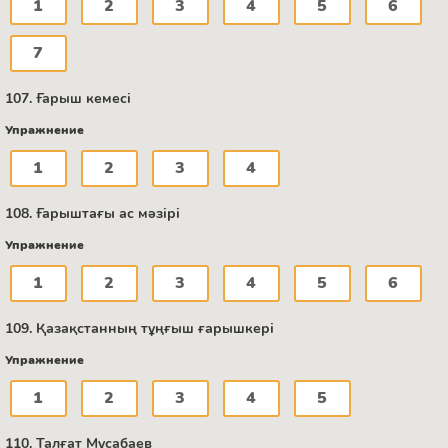
1
2
3
4
5
6
7
107. Ғарыш кемесі
Упражнение
1
2
3
4
108. Ғарыштағы ас мәзірі
Упражнение
1
2
3
4
5
6
109. Қазақстанның тұңғыш ғарышкері
Упражнение
1
2
3
4
5
110. Талғат Мұсабаев