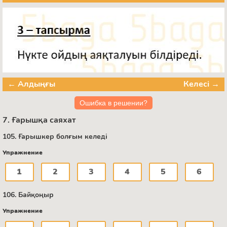
← Алдыңғы
Келесі →
Ошибка в решении?
7. Ғарышқа саяхат
105. Ғарышкер болғым келеді
Упражнение
1
2
3
4
5
6
106. Байқоңыр
Упражнение