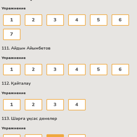
Упражнение
1
2
3
4
5
6
7
111. Айдын Айымбетов
Упражнение
1
2
3
4
5
6
112. Қайталау
Упражнение
1
2
3
4
113. Шарға ұқсас денелер
Упражнение