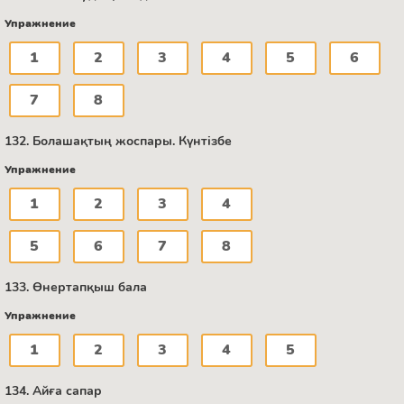
Упражнение
1
2
3
4
5
6
7
8
132. Болашақтың жоспары. Күнтізбе
Упражнение
1
2
3
4
5
6
7
8
133. Өнертапқыш бала
Упражнение
1
2
3
4
5
134. Айға сапар