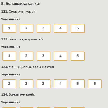
8. Болашаққа саяхат
121. Сиқырлы қорап
Упражнение
1
2
3
4
5
122. Болашақтың мектебі
Упражнение
1
2
3
4
5
123. Менің қиялымдағы мектеп
Упражнение
1
2
3
4
5
6
124. Заманауи көлік
Упражнение