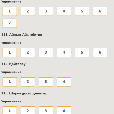
Упражнение
1
2
3
4
5
6
7
111. Айдын Айымбетов
Упражнение
1
2
3
4
5
6
112. Қайталау
Упражнение
1
2
3
4
113. Шарға ұқсас денелер
Упражнение
1
2
3
4