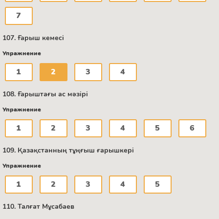
7
107. Ғарыш кемесі
Упражнение
1
2
3
4
108. Ғарыштағы ас мәзірі
Упражнение
1
2
3
4
5
6
109. Қазақстанның тұңғыш ғарышкері
Упражнение
1
2
3
4
5
110. Талғат Мұсабаев