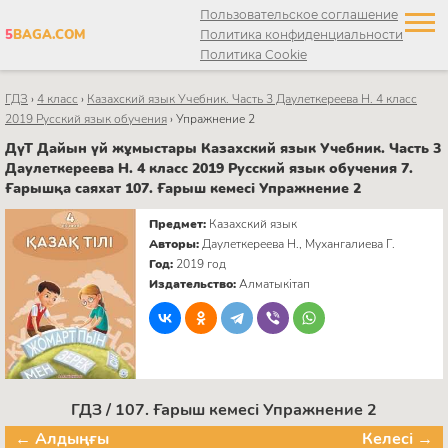
Пользовательское соглашение
5
BAGA.COM
Политика конфиденциальности
Политика Cookie
ГДЗ
›
4 класс
›
Казахский язык Учебник. Часть 3 Даулеткереева Н. 4 класс
2019 Русский язык обучения
›
Упражнение 2
ДүТ Дайын үй жұмыстары Казахский язык Учебник. Часть 3
Даулеткереева Н. 4 класс 2019 Русский язык обучения 7.
Ғарышқа саяхат 107. Ғарыш кемесі Упражнение 2
Предмет:
Казахский язык
Авторы:
Даулеткереева Н., Мухангалиева Г.
Год:
2019 год
Издательство:
Алматыкітап
ГДЗ / 107. Ғарыш кемесі Упражнение 2
← Алдыңғы
Келесі →