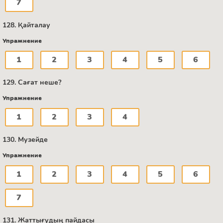
7
128. Қайталау
Упражнение
1
2
3
4
5
6
129. Сағат неше?
Упражнение
1
2
3
4
130. Музейде
Упражнение
1
2
3
4
5
6
7
131. Жаттығудың пайдасы