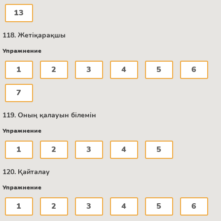
13
118. Жетіқарақшы
Упражнение
1
2
3
4
5
6
7
119. Оның қалауын білемін
Упражнение
1
2
3
4
5
120. Қайталау
Упражнение
1
2
3
4
5
6