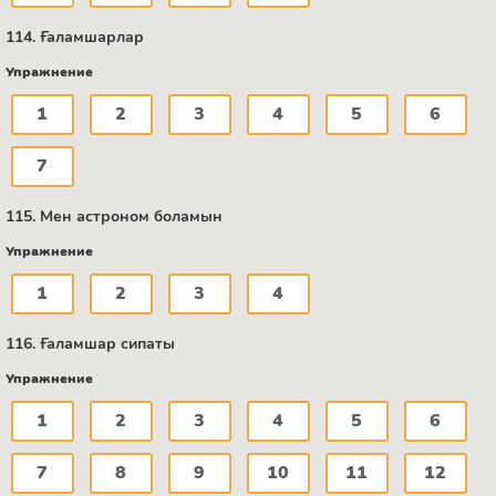
114. Ғаламшарлар
Упражнение
1
2
3
4
5
6
7
115. Мен астроном боламын
Упражнение
1
2
3
4
116. Ғаламшар сипаты
Упражнение
1
2
3
4
5
6
7
8
9
10
11
12