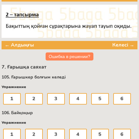
← Алдыңғы
Келесі →
Ошибка в решении?
7. Ғарышқа саяхат
105. Ғарышкер болғым келеді
Упражнение
1
2
3
4
5
6
106. Байқоңыр
Упражнение
1
2
3
4
5
6