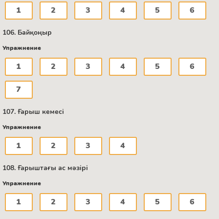
1
2
3
4
5
6
106. Байқоңыр
Упражнение
1
2
3
4
5
6
7
107. Ғарыш кемесі
Упражнение
1
2
3
4
108. Ғарыштағы ас мәзірі
Упражнение
1
2
3
4
5
6