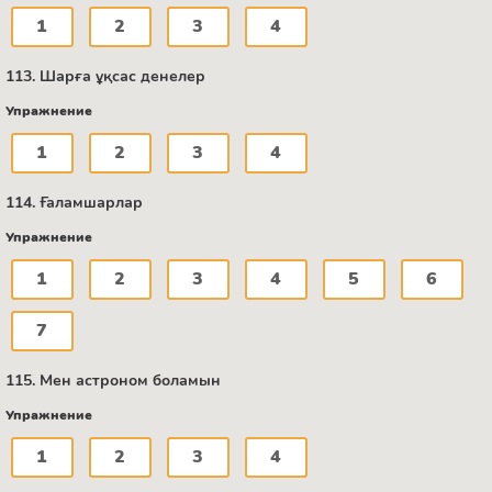
1
2
3
4
113. Шарға ұқсас денелер
Упражнение
1
2
3
4
114. Ғаламшарлар
Упражнение
1
2
3
4
5
6
7
115. Мен астроном боламын
Упражнение
1
2
3
4