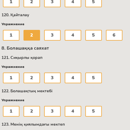
1
2
3
4
5
120. Қайталау
Упражнение
1
2
3
4
5
6
8. Болашаққа саяхат
121. Сиқырлы қорап
Упражнение
1
2
3
4
5
122. Болашақтың мектебі
Упражнение
1
2
3
4
5
123. Менің қиялымдағы мектеп