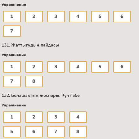
Упражнение
1
2
3
4
5
6
7
131. Жаттығудың пайдасы
Упражнение
1
2
3
4
5
6
7
8
132. Болашақтың жоспары. Күнтізбе
Упражнение
1
2
3
4
5
6
7
8