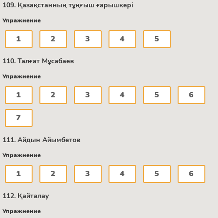
109. Қазақстанның тұңғыш ғарышкері
Упражнение
1
2
3
4
5
110. Талғат Мұсабаев
Упражнение
1
2
3
4
5
6
7
111. Айдын Айымбетов
Упражнение
1
2
3
4
5
6
112. Қайталау
Упражнение