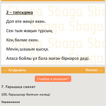
← Алдыңғы
Келесі →
Ошибка в решении?
7. Ғарышқа саяхат
105. Ғарышкер болғым келеді
Упражнение