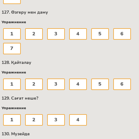
127. Өзгеру мен даму
Упражнение
1
2
3
4
5
6
7
128. Қайталау
Упражнение
1
2
3
4
5
6
129. Сағат неше?
Упражнение
1
2
3
4
130. Музейде