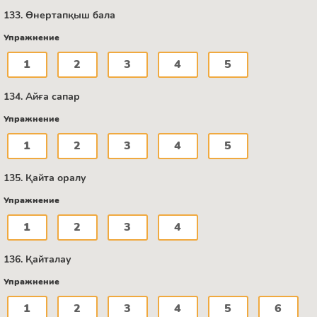
133. Өнертапқыш бала
Упражнение
1
2
3
4
5
134. Айға сапар
Упражнение
1
2
3
4
5
135. Қайта оралу
Упражнение
1
2
3
4
136. Қайталау
Упражнение
1
2
3
4
5
6