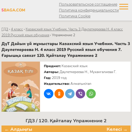
Пользовательское соглашение
5
BAGA.COM
Политика конфиденциальности
Политика Cookie
ГДЗ
›
4 класс
›
Казахский язык Учебник. Часть 3 Даулеткереева Н. 4 класс
2019 Русский язык обучения
›
Упражнение 2
ДүТ Дайын үй жұмыстары Казахский язык Учебник. Часть 3
Даулеткереева Н. 4 класс 2019 Русский язык обучения 7.
Ғарышқа саяхат 120. Қайталау Упражнение 2
Предмет:
Казахский язык
Авторы:
Даулеткереева Н., Мухангалиева Г.
Год:
2019 год
Издательство:
Алматыкітап
ГДЗ / 120. Қайталау Упражнение 2
← Алдыңғы
Келесі →