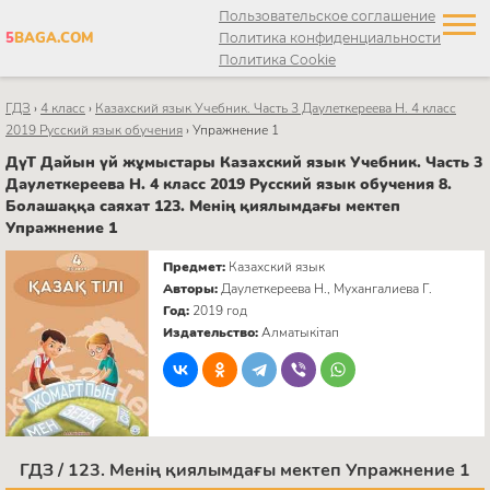
Пользовательское соглашение
5
BAGA.COM
Политика конфиденциальности
Политика Cookie
ГДЗ
›
4 класс
›
Казахский язык Учебник. Часть 3 Даулеткереева Н. 4 класс
2019 Русский язык обучения
›
Упражнение 1
ДүТ Дайын үй жұмыстары Казахский язык Учебник. Часть 3
Даулеткереева Н. 4 класс 2019 Русский язык обучения 8.
Болашаққа саяхат 123. Менің қиялымдағы мектеп
Упражнение 1
Предмет:
Казахский язык
Авторы:
Даулеткереева Н., Мухангалиева Г.
Год:
2019 год
Издательство:
Алматыкітап
ГДЗ / 123. Менің қиялымдағы мектеп Упражнение 1