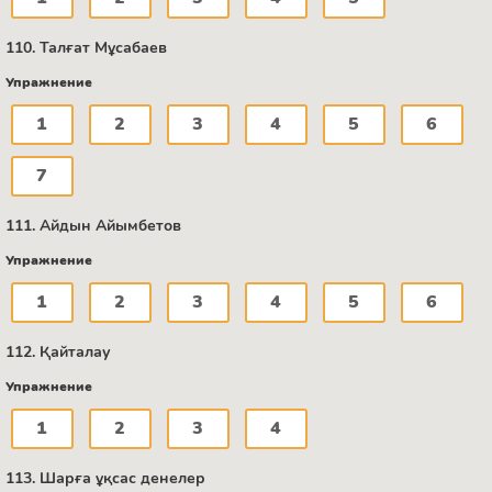
110. Талғат Мұсабаев
Упражнение
1
2
3
4
5
6
7
111. Айдын Айымбетов
Упражнение
1
2
3
4
5
6
112. Қайталау
Упражнение
1
2
3
4
113. Шарға ұқсас денелер