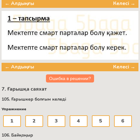
← Алдыңғы
Келесі →
← Алдыңғы
Келесі →
Ошибка в решении?
7. Ғарышқа саяхат
105. Ғарышкер болғым келеді
Упражнение
1
2
3
4
5
6
106. Байқоңыр