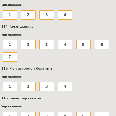
Упражнение
1
2
3
4
114. Ғаламшарлар
Упражнение
1
2
3
4
5
6
7
115. Мен астроном боламын
Упражнение
1
2
3
4
116. Ғаламшар сипаты
Упражнение