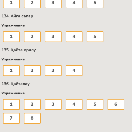
1
2
3
4
5
134. Айға сапар
Упражнение
1
2
3
4
5
135. Қайта оралу
Упражнение
1
2
3
4
136. Қайталау
Упражнение
1
2
3
4
5
6
7
8