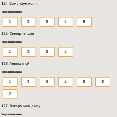
124. Заманауи көлік
Упражнение
1
2
3
4
5
125. Сиқырлы доп
Упражнение
1
2
3
4
126. Ақылды үй
Упражнение
1
2
3
4
5
6
7
127. Өзгеру мен даму
Упражнение