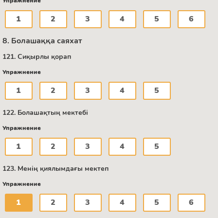
Упражнение
1
2
3
4
5
6
8. Болашаққа саяхат
121. Сиқырлы қорап
Упражнение
1
2
3
4
5
122. Болашақтың мектебі
Упражнение
1
2
3
4
5
123. Менің қиялымдағы мектеп
Упражнение
1
2
3
4
5
6