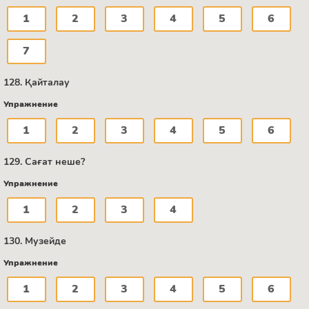
1
2
3
4
5
6
7
128. Қайталау
Упражнение
1
2
3
4
5
6
129. Сағат неше?
Упражнение
1
2
3
4
130. Музейде
Упражнение
1
2
3
4
5
6