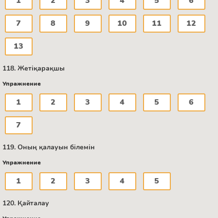
1
2
3
4
5
6
7
8
9
10
11
12
13
118. Жетіқарақшы
Упражнение
1
2
3
4
5
6
7
119. Оның қалауын білемін
Упражнение
1
2
3
4
5
120. Қайталау