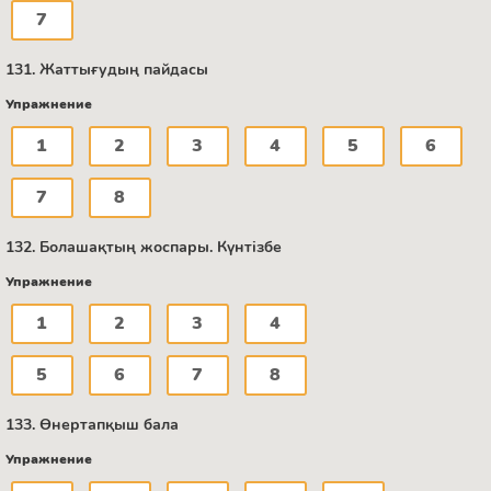
7
131. Жаттығудың пайдасы
Упражнение
1
2
3
4
5
6
7
8
132. Болашақтың жоспары. Күнтізбе
Упражнение
1
2
3
4
5
6
7
8
133. Өнертапқыш бала
Упражнение