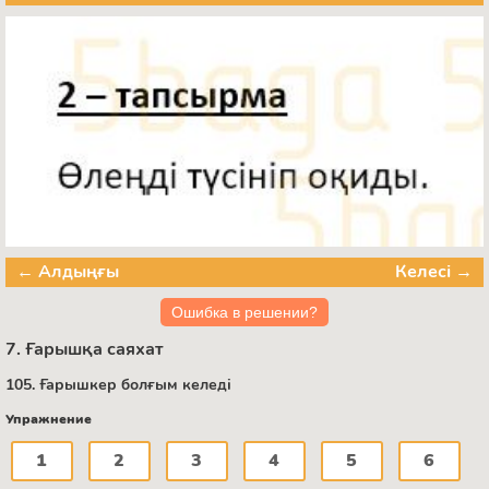
← Алдыңғы
Келесі →
Ошибка в решении?
7. Ғарышқа саяхат
105. Ғарышкер болғым келеді
Упражнение
1
2
3
4
5
6