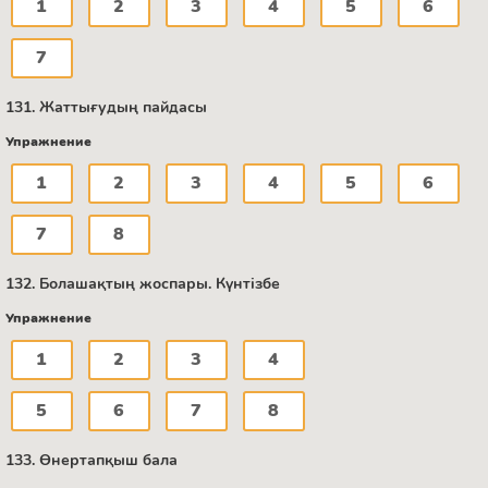
1
2
3
4
5
6
7
131. Жаттығудың пайдасы
Упражнение
1
2
3
4
5
6
7
8
132. Болашақтың жоспары. Күнтізбе
Упражнение
1
2
3
4
5
6
7
8
133. Өнертапқыш бала