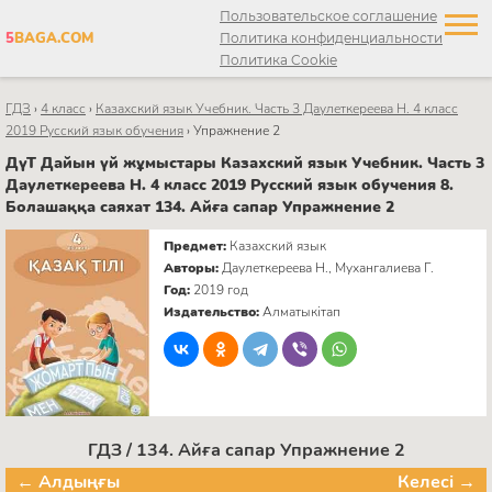
Пользовательское соглашение
5
BAGA.COM
Политика конфиденциальности
Политика Cookie
ГДЗ
›
4 класс
›
Казахский язык Учебник. Часть 3 Даулеткереева Н. 4 класс
2019 Русский язык обучения
›
Упражнение 2
ДүТ Дайын үй жұмыстары Казахский язык Учебник. Часть 3
Даулеткереева Н. 4 класс 2019 Русский язык обучения 8.
Болашаққа саяхат 134. Айға сапар Упражнение 2
Предмет:
Казахский язык
Авторы:
Даулеткереева Н., Мухангалиева Г.
Год:
2019 год
Издательство:
Алматыкітап
ГДЗ / 134. Айға сапар Упражнение 2
← Алдыңғы
Келесі →