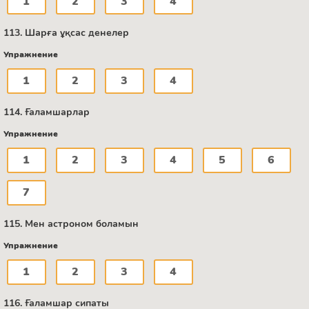
1
2
3
4
113. Шарға ұқсас денелер
Упражнение
1
2
3
4
114. Ғаламшарлар
Упражнение
1
2
3
4
5
6
7
115. Мен астроном боламын
Упражнение
1
2
3
4
116. Ғаламшар сипаты