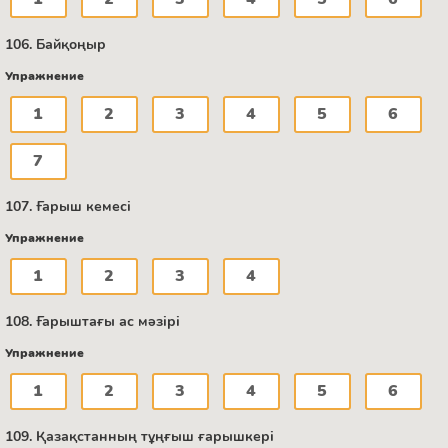
106. Байқоңыр
Упражнение
1
2
3
4
5
6
7
107. Ғарыш кемесі
Упражнение
1
2
3
4
108. Ғарыштағы ас мәзірі
Упражнение
1
2
3
4
5
6
109. Қазақстанның тұңғыш ғарышкері