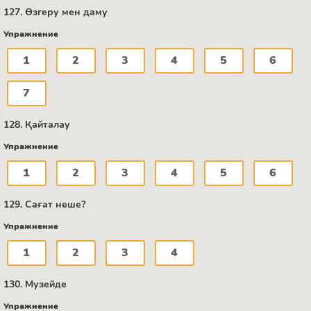
127. Өзгеру мен даму
Упражнение
1
2
3
4
5
6
7
128. Қайталау
Упражнение
1
2
3
4
5
6
129. Сағат неше?
Упражнение
1
2
3
4
130. Музейде
Упражнение