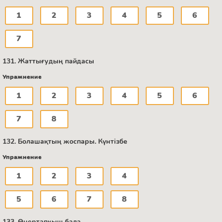
1
2
3
4
5
6
7
131. Жаттығудың пайдасы
Упражнение
1
2
3
4
5
6
7
8
132. Болашақтың жоспары. Күнтізбе
Упражнение
1
2
3
4
5
6
7
8
133. Өнертапқыш бала