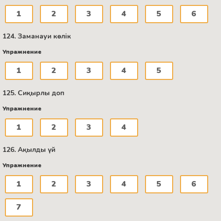
1
2
3
4
5
6
124. Заманауи көлік
Упражнение
1
2
3
4
5
125. Сиқырлы доп
Упражнение
1
2
3
4
126. Ақылды үй
Упражнение
1
2
3
4
5
6
7