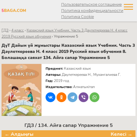
Пользовательское соглашение
5
BAGA.COM
Политика конфиденциальности
Политика Cookie
ГДЗ
›
4 класс
›
Казахский язык Учебник. Часть 3 Даулеткереева Н. 4 класс
2019 Русский язык обучения
›
Упражнение 5
ДүТ Дайын үй жұмыстары Казахский язык Учебник. Часть 3
Даулеткереева Н. 4 класс 2019 Русский язык обучения 8.
Болашаққа саяхат 134. Айға сапар Упражнение 5
Предмет:
Казахский язык
Авторы:
Даулеткереева Н., Мухангалиева Г.
Год:
2019 год
Издательство:
Алматыкітап
ГДЗ / 134. Айға сапар Упражнение 5
← Алдыңғы
Келесі →