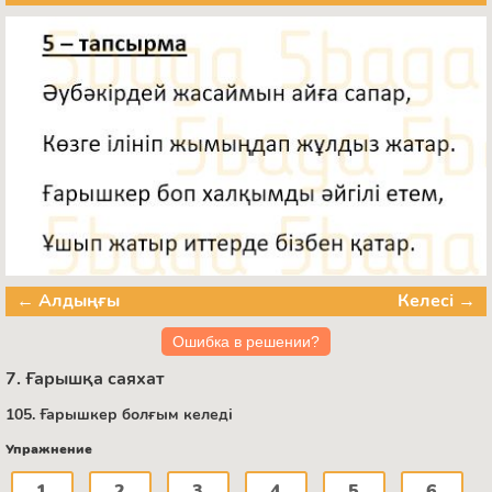
← Алдыңғы
Келесі →
Ошибка в решении?
7. Ғарышқа саяхат
105. Ғарышкер болғым келеді
Упражнение
1
2
3
4
5
6