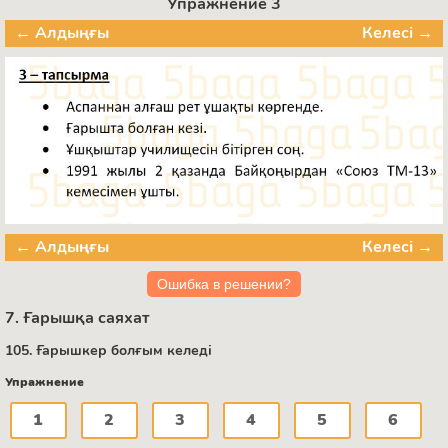
Упражнение 3
← Алдыңғы
Келесі →
← Алдыңғы
Келесі →
Ошибка в решении?
7. Ғарышқа саяхат
105. Ғарышкер болғым келеді
Упражнение
1
2
3
4
5
6