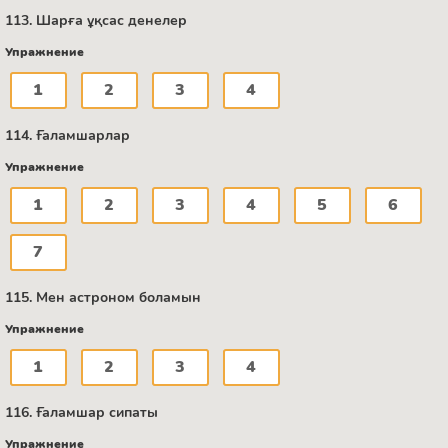
113. Шарға ұқсас денелер
Упражнение
1
2
3
4
114. Ғаламшарлар
Упражнение
1
2
3
4
5
6
7
115. Мен астроном боламын
Упражнение
1
2
3
4
116. Ғаламшар сипаты
Упражнение