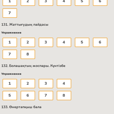
1
2
3
4
5
6
7
131. Жаттығудың пайдасы
Упражнение
1
2
3
4
5
6
7
8
132. Болашақтың жоспары. Күнтізбе
Упражнение
1
2
3
4
5
6
7
8
133. Өнертапқыш бала