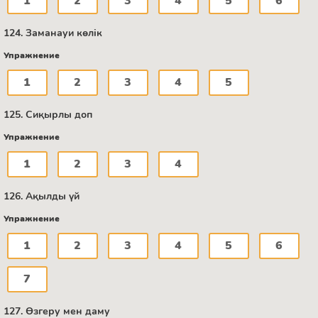
1
2
3
4
5
6
124. Заманауи көлік
Упражнение
1
2
3
4
5
125. Сиқырлы доп
Упражнение
1
2
3
4
126. Ақылды үй
Упражнение
1
2
3
4
5
6
7
127. Өзгеру мен даму