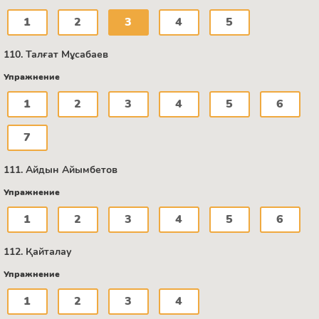
1
2
3
4
5
110. Талғат Мұсабаев
Упражнение
1
2
3
4
5
6
7
111. Айдын Айымбетов
Упражнение
1
2
3
4
5
6
112. Қайталау
Упражнение
1
2
3
4