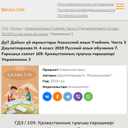
Пользовательское соглашение
5
BAGA.COM
Политика конфиденциальности
Политика Cookie
ГДЗ
›
4 класс
›
Казахский язык Учебник. Часть 3 Даулеткереева Н. 4 класс
2019 Русский язык обучения
›
Упражнение 3
ДүТ Дайын үй жұмыстары Казахский язык Учебник. Часть 3
Даулеткереева Н. 4 класс 2019 Русский язык обучения 7.
Ғарышқа саяхат 109. Қазақстанның тұңғыш ғарышкері
Упражнение 3
Предмет:
Казахский язык
Авторы:
Даулеткереева Н., Мухангалиева Г.
Год:
2019 год
Издательство:
Алматыкітап
ГДЗ / 109. Қазақстанның тұңғыш ғарышкері