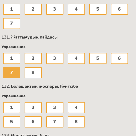
1
2
3
4
5
6
7
131. Жаттығудың пайдасы
Упражнение
1
2
3
4
5
6
7
8
132. Болашақтың жоспары. Күнтізбе
Упражнение
1
2
3
4
5
6
7
8
133. Өнертапқыш бала