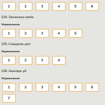
1
2
3
4
5
6
124. Заманауи көлік
Упражнение
1
2
3
4
5
125. Сиқырлы доп
Упражнение
1
2
3
4
126. Ақылды үй
Упражнение
1
2
3
4
5
6
7