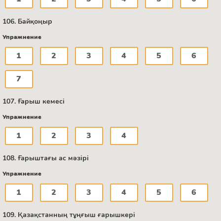
106. Байқоңыр
Упражнение
1
2
3
4
5
6
7
107. Ғарыш кемесі
Упражнение
1
2
3
4
108. Ғарыштағы ас мәзірі
Упражнение
1
2
3
4
5
6
109. Қазақстанның тұңғыш ғарышкері