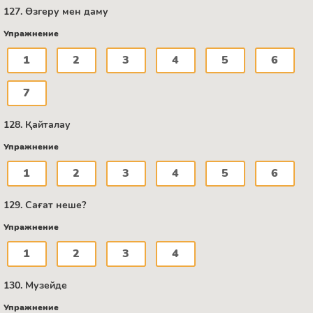
127. Өзгеру мен даму
Упражнение
1
2
3
4
5
6
7
128. Қайталау
Упражнение
1
2
3
4
5
6
129. Сағат неше?
Упражнение
1
2
3
4
130. Музейде
Упражнение