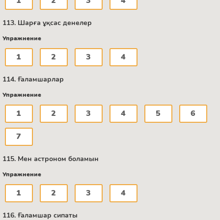
1
2
3
4
113. Шарға ұқсас денелер
Упражнение
1
2
3
4
114. Ғаламшарлар
Упражнение
1
2
3
4
5
6
7
115. Мен астроном боламын
Упражнение
1
2
3
4
116. Ғаламшар сипаты