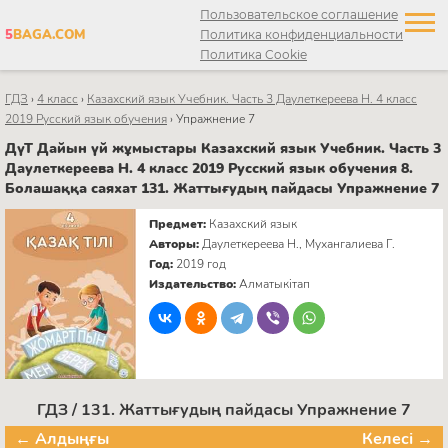
Пользовательское соглашение
5
BAGA.COM
Политика конфиденциальности
Политика Cookie
ГДЗ
›
4 класс
›
Казахский язык Учебник. Часть 3 Даулеткереева Н. 4 класс
2019 Русский язык обучения
›
Упражнение 7
ДүТ Дайын үй жұмыстары Казахский язык Учебник. Часть 3
Даулеткереева Н. 4 класс 2019 Русский язык обучения 8.
Болашаққа саяхат 131. Жаттығудың пайдасы Упражнение 7
Предмет:
Казахский язык
Авторы:
Даулеткереева Н., Мухангалиева Г.
Год:
2019 год
Издательство:
Алматыкітап
ГДЗ / 131. Жаттығудың пайдасы Упражнение 7
← Алдыңғы
Келесі →