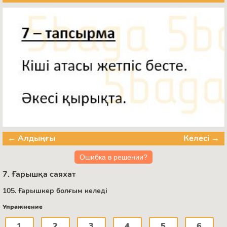
← Алдыңғы
Келесі →
Ошибка в решении?
7. Ғарышқа саяхат
105. Ғарышкер болғым келеді
Упражнение
1
2
3
4
5
6