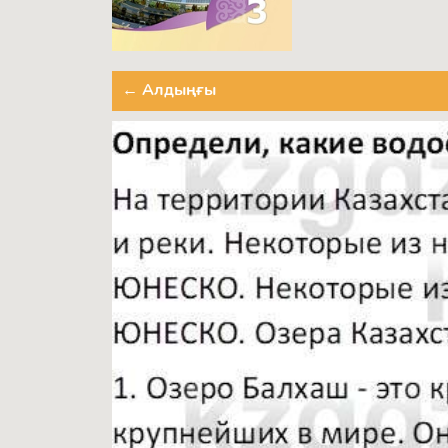
← Алдыңғы