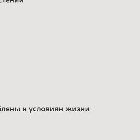
астений
облены к условиям жизни