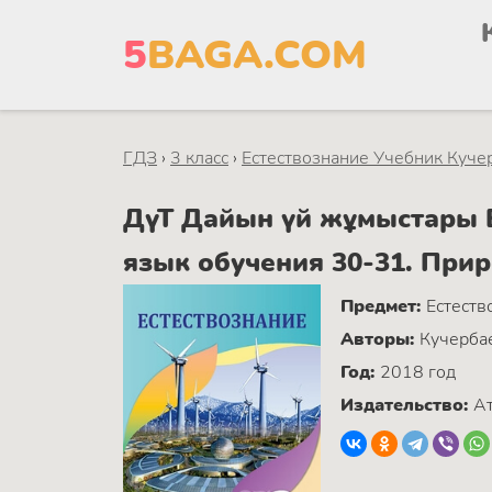
5
BAGA.COM
ГДЗ
›
3 класс
›
Естествознание Учебник Кучер
ДүТ Дайын үй жұмыстары Ес
язык обучения 30-31. При
Предмет:
Естеств
Авторы:
Кучербае
Год:
2018 год
Издательство:
А