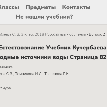
Классы
Предметы
Контакты
Не нашли учебник?
баева C. З. 3 класс 2018 Русский язык обучения
›
Вопрос 2
тествознание Учебник Кучербаева C
родные источники воды Страница 82
ознание
ва C.З., Темникова И.С., Ташенова Г.К.
тамура