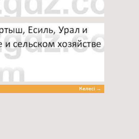
Келесі →