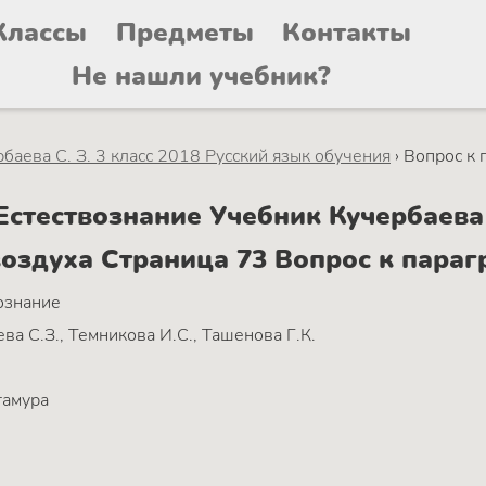
Классы
Предметы
Контакты
Не нашли учебник?
баева C. З. 3 класс 2018 Русский язык обучения
›
Вопрос к 
тествознание Учебник Кучербаева C
воздуха Страница 73 Вопрос к параг
ознание
ва C.З., Темникова И.С., Ташенова Г.К.
тамура