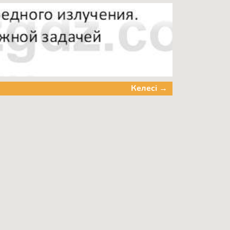
Келесі →