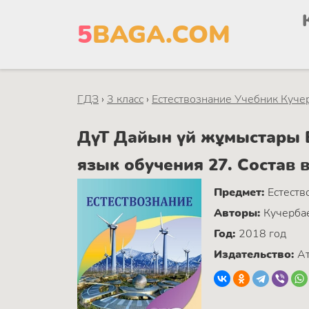
5
BAGA.COM
ГДЗ
›
3 класс
›
Естествознание Учебник Кучер
ДүТ Дайын үй жұмыстары Ес
язык обучения 27. Состав 
Предмет:
Естеств
Авторы:
Кучербае
Год:
2018 год
Издательство:
А