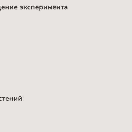
дение эксперимента
астений