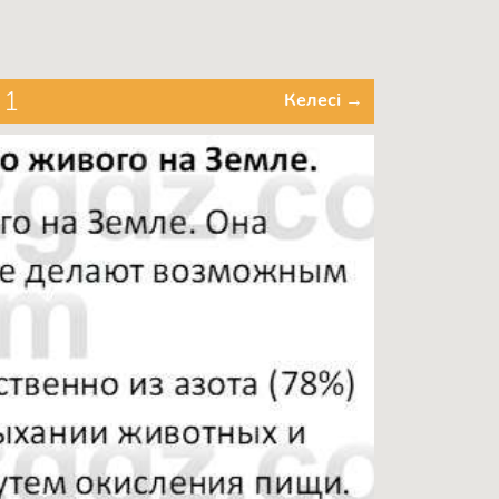
 1
Келесі →