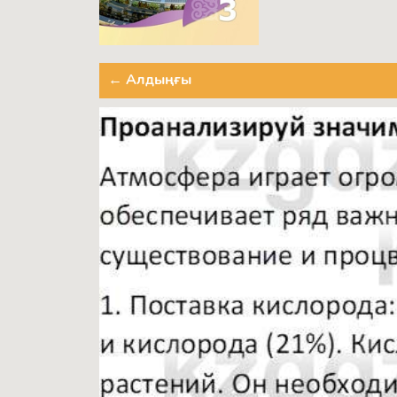
← Алдыңғы