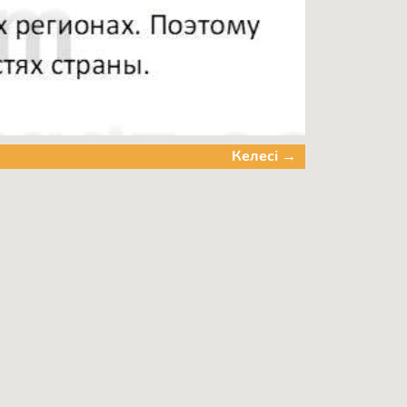
Келесі →