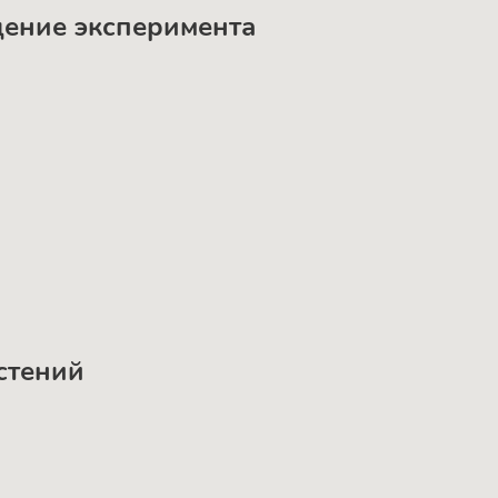
дение эксперимента
астений