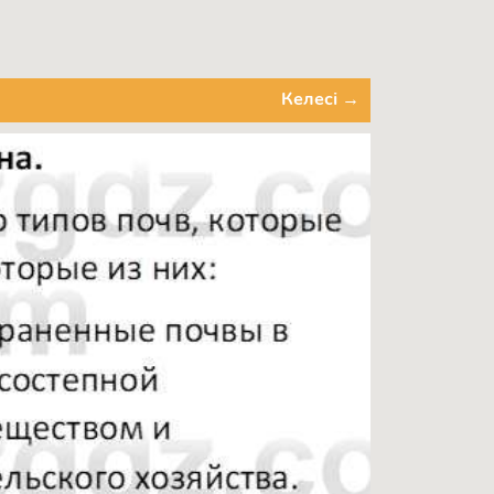
Келесі →