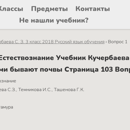
Классы
Предметы
Контакты
Не нашли учебник?
баева C. З. 3 класс 2018 Русский язык обучения
›
Вопрос 1
тествознание Учебник Кучербаева C
ими бывают почвы Страница 103 Воп
ознание
ва C.З., Темникова И.С., Ташенова Г.К.
тамура