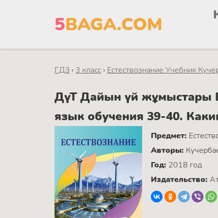
5
BAGA.COM
ГДЗ
›
3 класс
›
Естествознание Учебник Кучер
ДүТ Дайын үй жұмыстары Ес
язык обучения 39-40. Как
Предмет:
Естеств
Авторы:
Кучербае
Год:
2018 год
Издательство:
А