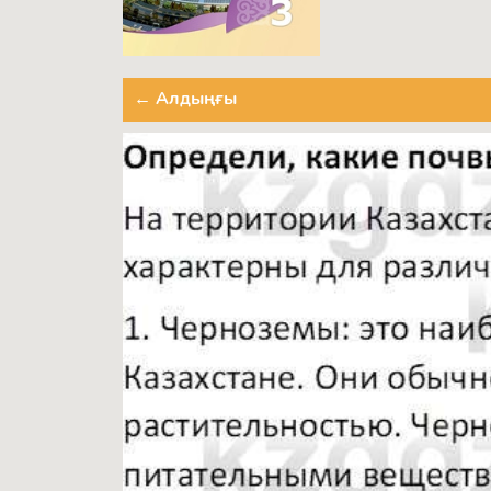
← Алдыңғы