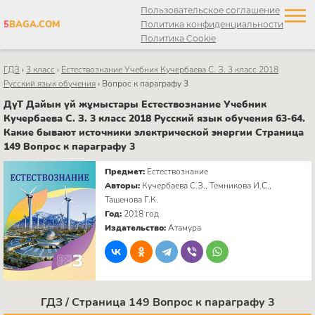
Пользовательское соглашение
5
BAGA.COM
Политика конфиденциальности
Политика Cookie
ГДЗ
›
3 класс
›
Естествознание Учебник Кучербаева C. З. 3 класс 2018
Русский язык обучения
›
Вопрос к параграфу 3
ДүТ Дайын үй жұмыстары Естествознание Учебник
Кучербаева C. З. 3 класс 2018 Русский язык обучения 63-64.
Какие бывают источники электрической энергии Страница
149 Вопрос к параграфу 3
Предмет:
Естествознание
Авторы:
Кучербаева C.З., Темникова И.С.,
Ташенова Г.К.
Год:
2018 год
Издательство:
Атамура
ГДЗ / Страница 149 Вопрос к параграфу 3