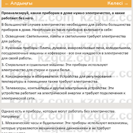
← Алдыңғы
Келесі →