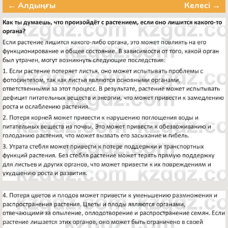
← Алдыңғы
Келесі →