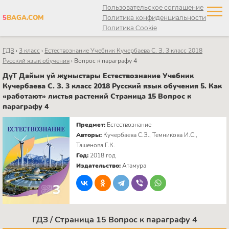
Пользовательское соглашение
5
BAGA.COM
Политика конфиденциальности
Политика Cookie
ГДЗ
›
3 класс
›
Естествознание Учебник Кучербаева C. З. 3 класс 2018
Русский язык обучения
›
Вопрос к параграфу 4
ДүТ Дайын үй жұмыстары Естествознание Учебник
Кучербаева C. З. 3 класс 2018 Русский язык обучения 5. Как
«работают» листья растений Страница 15 Вопрос к
параграфу 4
Предмет:
Естествознание
Авторы:
Кучербаева C.З., Темникова И.С.,
Ташенова Г.К.
Год:
2018 год
Издательство:
Атамура
ГДЗ / Страница 15 Вопрос к параграфу 4