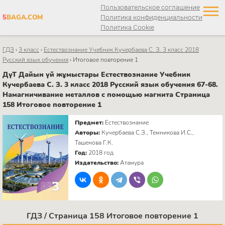
Пользовательское соглашение
5
BAGA.COM
Политика конфиденциальности
Политика Cookie
ГДЗ
›
3 класс
›
Естествознание Учебник Кучербаева C. З. 3 класс 2018
Русский язык обучения
›
Итоговое повторение 1
ДүТ Дайын үй жұмыстары Естествознание Учебник
Кучербаева C. З. 3 класс 2018 Русский язык обучения 67-68.
Намагничивание металлов с помощью магнита Страница
158 Итоговое повторение 1
Предмет:
Естествознание
Авторы:
Кучербаева C.З., Темникова И.С.,
Ташенова Г.К.
Год:
2018 год
Издательство:
Атамура
ГДЗ / Страница 158 Итоговое повторение 1