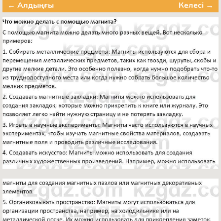
← Алдыңғы
Келесі →