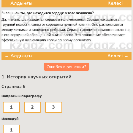
← Алдыңғы
Келесі →
← Алдыңғы
Келесі →
Ошибка в решении?
1. История научных открытий
Страница 5
Вопросы к параграфу
1
2
3
Исследуй
1