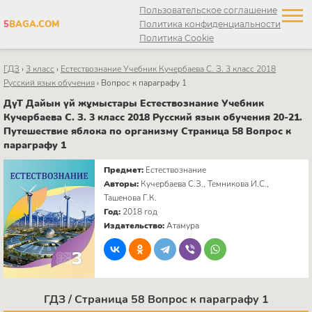
Пользовательское соглашение
5
BAGA.COM
Политика конфиденциальности
Политика Cookie
ГДЗ
›
3 класс
›
Естествознание Учебник Кучербаева C. З. 3 класс 2018
Русский язык обучения
›
Вопрос к параграфу 1
ДүТ Дайын үй жұмыстары Естествознание Учебник
Кучербаева C. З. 3 класс 2018 Русский язык обучения 20-21.
Путешествие яблока по организму Страница 58 Вопрос к
параграфу 1
Предмет:
Естествознание
Авторы:
Кучербаева C.З., Темникова И.С.,
Ташенова Г.К.
Год:
2018 год
Издательство:
Атамура
ГДЗ / Страница 58 Вопрос к параграфу 1