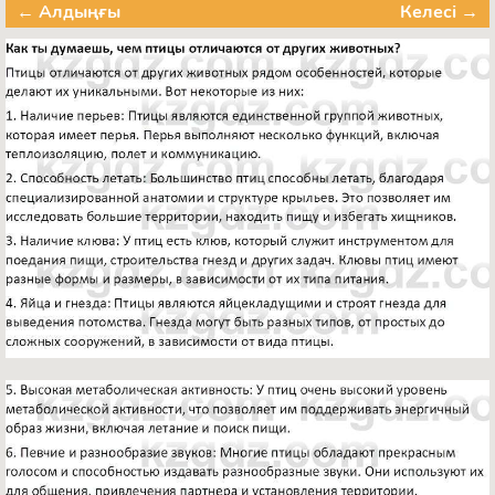
← Алдыңғы
Келесі →