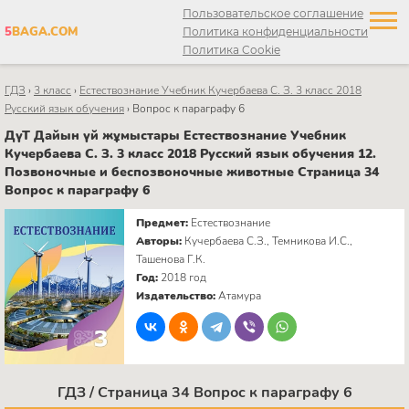
Пользовательское соглашение
5
BAGA.COM
Политика конфиденциальности
Политика Cookie
ГДЗ
›
3 класс
›
Естествознание Учебник Кучербаева C. З. 3 класс 2018
Русский язык обучения
›
Вопрос к параграфу 6
ДүТ Дайын үй жұмыстары Естествознание Учебник
Кучербаева C. З. 3 класс 2018 Русский язык обучения 12.
Позвоночные и беспозвоночные животные Страница 34
Вопрос к параграфу 6
Предмет:
Естествознание
Авторы:
Кучербаева C.З., Темникова И.С.,
Ташенова Г.К.
Год:
2018 год
Издательство:
Атамура
ГДЗ / Страница 34 Вопрос к параграфу 6