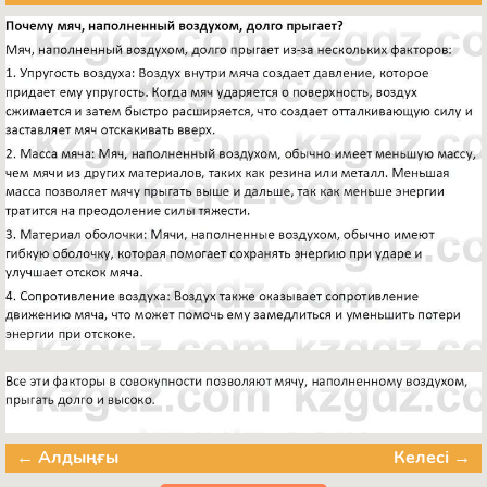
← Алдыңғы
Келесі →