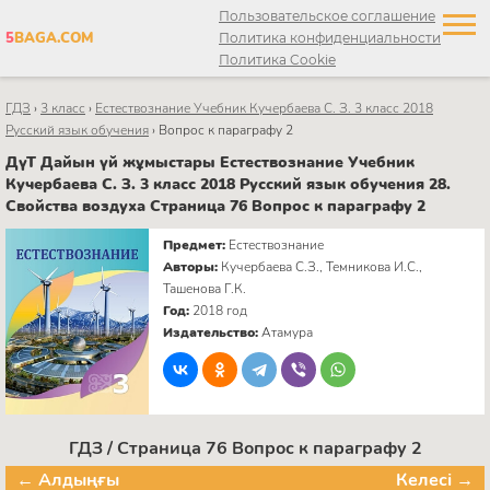
Пользовательское соглашение
5
BAGA.COM
Политика конфиденциальности
Политика Cookie
ГДЗ
›
3 класс
›
Естествознание Учебник Кучербаева C. З. 3 класс 2018
Русский язык обучения
›
Вопрос к параграфу 2
ДүТ Дайын үй жұмыстары Естествознание Учебник
Кучербаева C. З. 3 класс 2018 Русский язык обучения 28.
Свойства воздуха Страница 76 Вопрос к параграфу 2
Предмет:
Естествознание
Авторы:
Кучербаева C.З., Темникова И.С.,
Ташенова Г.К.
Год:
2018 год
Издательство:
Атамура
ГДЗ / Страница 76 Вопрос к параграфу 2
← Алдыңғы
Келесі →