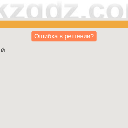
Ошибка в решении?
ий