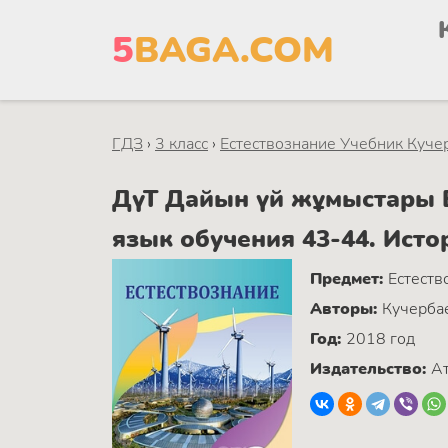
5
BAGA.COM
ГДЗ
›
3 класс
›
Естествознание Учебник Кучер
ДүТ Дайын үй жұмыстары Ес
язык обучения 43-44. Исто
Предмет:
Естеств
Авторы:
Кучербае
Год:
2018 год
Издательство:
А