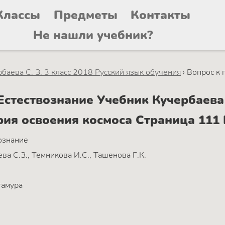
Классы
Предметы
Контакты
Не нашли учебник?
баева C. З. 3 класс 2018 Русский язык обучения
›
Вопрос к 
тествознание Учебник Кучербаева C
рия освоения космоса Страница 111
ознание
ва C.З., Темникова И.С., Ташенова Г.К.
тамура