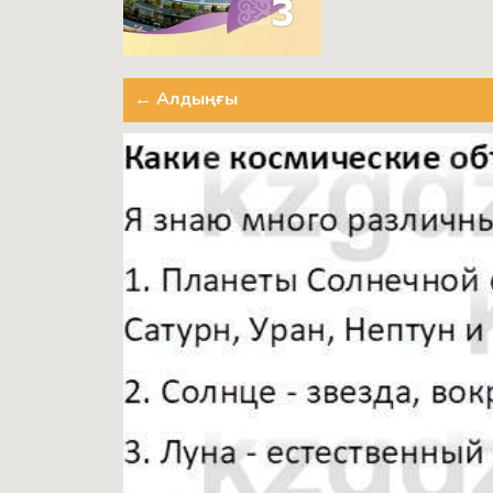
← Алдыңғы