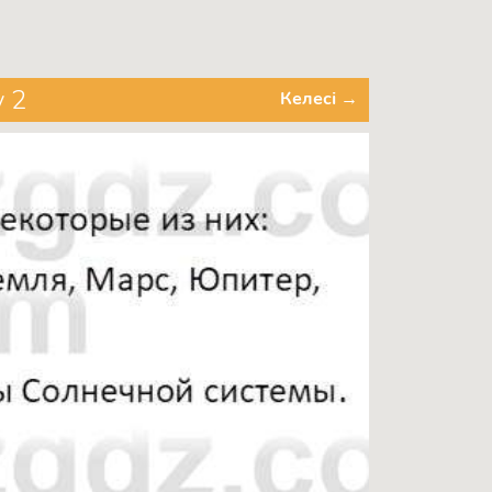
 2
Келесі →