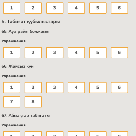
1
2
3
4
5
6
5. Табиғат құбылыстары
65. Ауа райы болжамы
Упражнения
1
2
3
4
5
6
66. Жайсыз күн
Упражнения
1
2
3
4
5
6
7
8
67. Аймақтар табиғаты
Упражнения