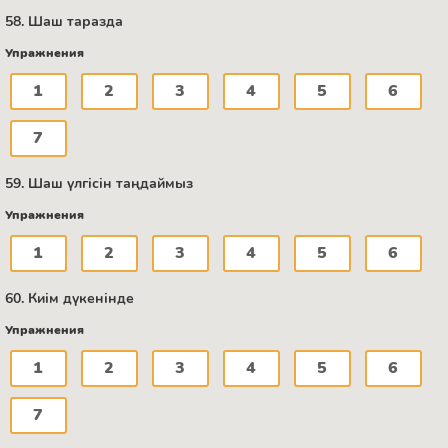
58. Шаш таразда
Упражнения
1
2
3
4
5
6
7
59. Шаш үлгісін таңдаймыз
Упражнения
1
2
3
4
5
6
60. Киім дүкенінде
Упражнения
1
2
3
4
5
6
7