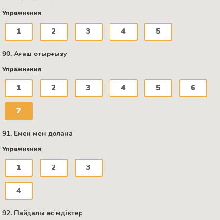
Упражнения
1
2
3
4
5
90. Ағаш отырғызу
Упражнения
1
2
3
4
5
6
7
91. Емен мен долана
Упражнения
1
2
3
4
92. Пайдалы өсімдіктер