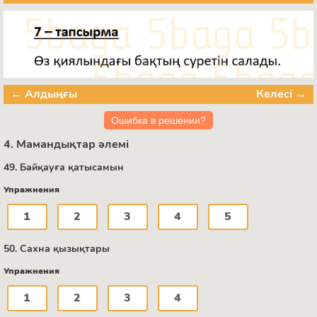
← Алдыңғы
Келесі →
Ошибка в решении?
4. Мамандықтар әлемі
49. Байқауға қатысамын
Упражнения
1
2
3
4
5
50. Сахна қызықтары
Упражнения
1
2
3
4