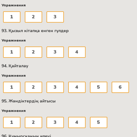
Упражнения
1
2
3
93. Қызыл кітапқа енген гүлдер
Упражнения
1
2
3
4
94. Қайталау
Упражнения
1
2
3
4
5
6
95. Жәндіктердің айтысы
Упражнения
1
2
3
4
5
96. Құмырсқаның илеуі