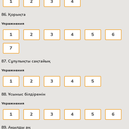
1
2
3
4
86. Қорықта
Упражнения
1
2
3
4
5
6
7
87. Сұлулықты сақтайық
Упражнения
1
2
3
4
5
88. Ұсыныс білдіремін
Упражнения
1
2
3
4
5
6
89. Ақылды аң