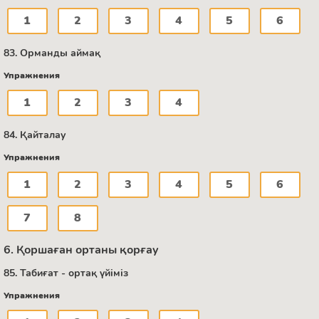
1
2
3
4
5
6
83. Орманды аймақ
Упражнения
1
2
3
4
84. Қайталау
Упражнения
1
2
3
4
5
6
7
8
6. Қоршаған ортаны қорғау
85. Табиғат - ортақ үйіміз
Упражнения