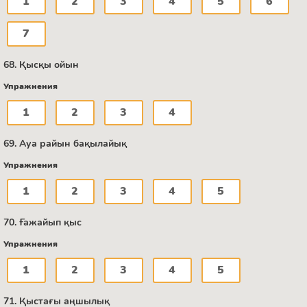
1
2
3
4
5
6
7
68. Қысқы ойын
Упражнения
1
2
3
4
69. Ауа райын бақылайық
Упражнения
1
2
3
4
5
70. Ғажайып қыс
Упражнения
1
2
3
4
5
71. Қыстағы аңшылық