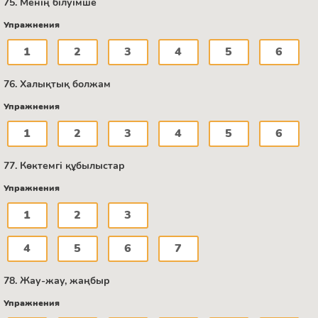
75. Менің білуімше
Упражнения
1
2
3
4
5
6
76. Халықтық болжам
Упражнения
1
2
3
4
5
6
77. Көктемгі құбылыстар
Упражнения
1
2
3
4
5
6
7
78. Жау-жау, жаңбыр
Упражнения