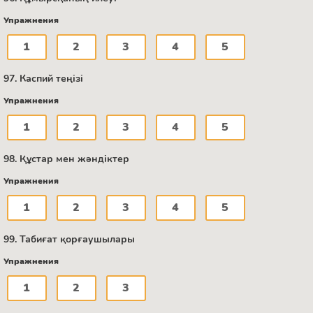
Упражнения
1
2
3
4
5
97. Каспий теңізі
Упражнения
1
2
3
4
5
98. Құстар мен жәндіктер
Упражнения
1
2
3
4
5
99. Табиғат қорғаушылары
Упражнения
1
2
3