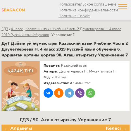
Пользовательское соглашение
5
BAGA.COM
Политика конфиденциальности
Политика Cookie
ГДЗ
›
4 класс
›
Казахский язык Учебник Часть 2 Даулеткереева Н. 4 класс
2019 Русский язык обучения
›
Упражнение 7
ДүТ Дайын үй жұмыстары Казахский язык Учебник Часть 2
Даулеткереева Н. 4 класс 2019 Русский язык обучения 6.
Қоршаған ортаны қорғау 90. Ағаш отырғызу Упражнение 7
Предмет:
Казахский язык
Авторы:
Даулеткереева Н., Мухангалиева Г.
Год:
2019 год
Издательство:
Алматыкітап
ГДЗ / 90. Ағаш отырғызу Упражнение 7
← Алдыңғы
Келесі →