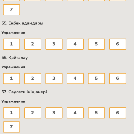
7
55. Еңбек адамдары
Упражнения
1
2
3
4
5
6
56. Қайталау
Упражнения
1
2
3
4
5
6
57. Сәулетшінің өнері
Упражнения
1
2
3
4
5
6
7