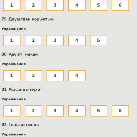
1
2
3
4
5
6
79. Дауылдан қорықтым
Упражнения
1
2
3
4
5
80. Қауіпті мекен
Упражнения
1
2
3
4
81. Жасанды мұхит
Упражнения
1
2
3
4
5
6
82. Теңіз астында
Упражнения