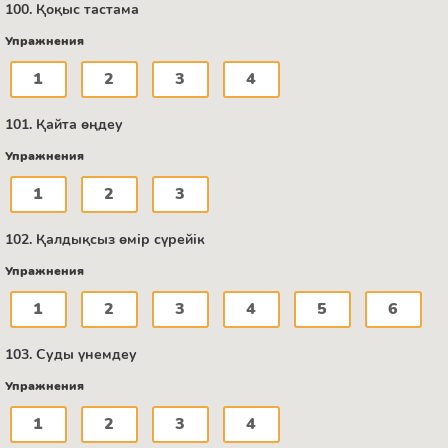
100. Қоқыс тастама
Упражнения
1
2
3
4
101. Қайта өңдеу
Упражнения
1
2
3
102. Қалдықсыз өмір сүрейік
Упражнения
1
2
3
4
5
6
103. Суды үнемдеу
Упражнения
1
2
3
4