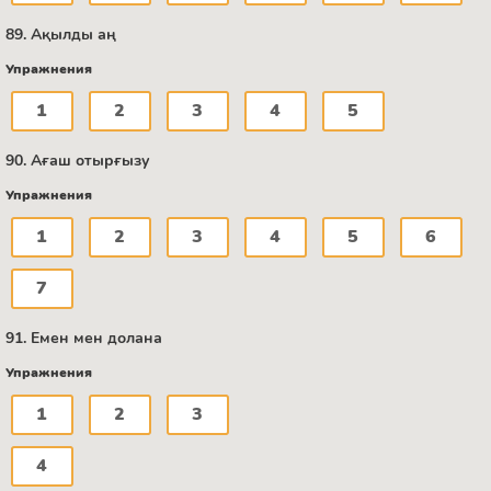
89. Ақылды аң
Упражнения
1
2
3
4
5
90. Ағаш отырғызу
Упражнения
1
2
3
4
5
6
7
91. Емен мен долана
Упражнения
1
2
3
4