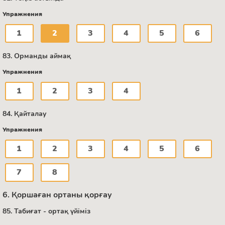
Упражнения
1
2
3
4
5
6
83. Орманды аймақ
Упражнения
1
2
3
4
84. Қайталау
Упражнения
1
2
3
4
5
6
7
8
6. Қоршаған ортаны қорғау
85. Табиғат - ортақ үйіміз