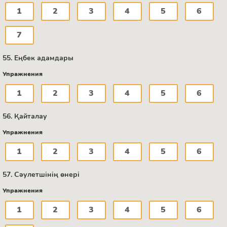
1
2
3
4
5
6
7
55. Еңбек адамдары
Упражнения
1
2
3
4
5
6
56. Қайталау
Упражнения
1
2
3
4
5
6
57. Сәулетшінің өнері
Упражнения
1
2
3
4
5
6