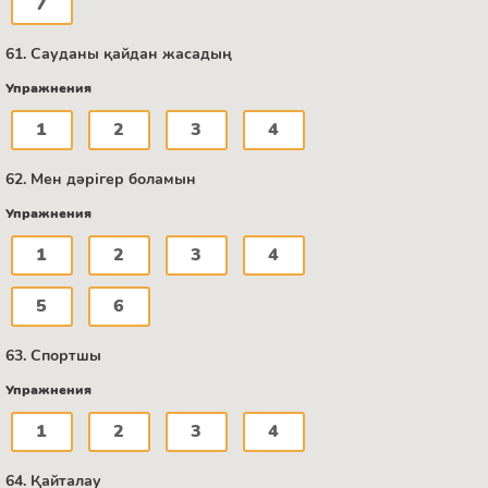
7
61. Сауданы қайдан жасадың
Упражнения
1
2
3
4
62. Мен дәрігер боламын
Упражнения
1
2
3
4
5
6
63. Спортшы
Упражнения
1
2
3
4
64. Қайталау