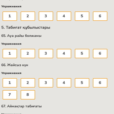
Упражнения
1
2
3
4
5
6
5. Табиғат құбылыстары
65. Ауа райы болжамы
Упражнения
1
2
3
4
5
6
66. Жайсыз күн
Упражнения
1
2
3
4
5
6
7
8
67. Аймақтар табиғаты