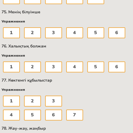
75. Менің білуімше
Упражнения
1
2
3
4
5
6
76. Халықтық болжам
Упражнения
1
2
3
4
5
6
77. Көктемгі құбылыстар
Упражнения
1
2
3
4
5
6
7
78. Жау-жау, жаңбыр