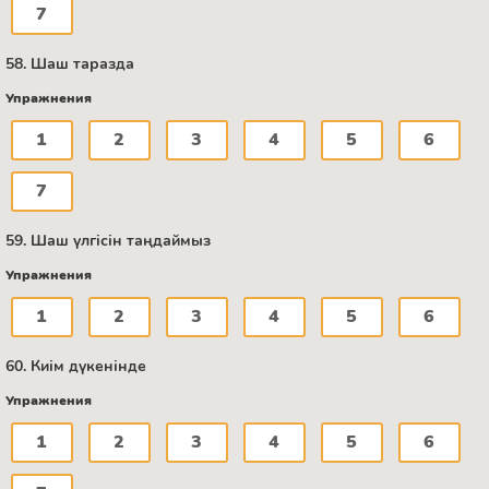
7
58. Шаш таразда
Упражнения
1
2
3
4
5
6
7
59. Шаш үлгісін таңдаймыз
Упражнения
1
2
3
4
5
6
60. Киім дүкенінде
Упражнения
1
2
3
4
5
6