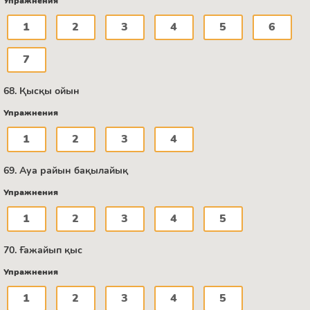
Упражнения
1
2
3
4
5
6
7
68. Қысқы ойын
Упражнения
1
2
3
4
69. Ауа райын бақылайық
Упражнения
1
2
3
4
5
70. Ғажайып қыс
Упражнения
1
2
3
4
5