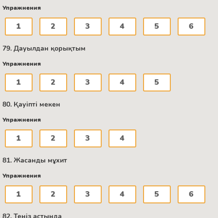
Упражнения
1
2
3
4
5
6
79. Дауылдан қорықтым
Упражнения
1
2
3
4
5
80. Қауіпті мекен
Упражнения
1
2
3
4
81. Жасанды мұхит
Упражнения
1
2
3
4
5
6
82. Теңіз астында