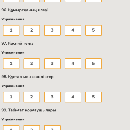
96. Құмырсқаның илеуі
Упражнения
1
2
3
4
5
97. Каспий теңізі
Упражнения
1
2
3
4
5
98. Құстар мен жәндіктер
Упражнения
1
2
3
4
5
99. Табиғат қорғаушылары
Упражнения