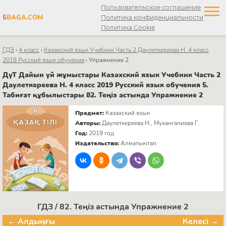
Пользовательское соглашение
5
BAGA.COM
Политика конфиденциальности
Политика Cookie
ГДЗ
›
4 класс
›
Казахский язык Учебник Часть 2 Даулеткереева Н. 4 класс
2019 Русский язык обучения
›
Упражнение 2
ДүТ Дайын үй жұмыстары Казахский язык Учебник Часть 2
Даулеткереева Н. 4 класс 2019 Русский язык обучения 5.
Табиғат құбылыстары 82. Теңіз астында Упражнение 2
Предмет:
Казахский язык
Авторы:
Даулеткереева Н., Мухангалиева Г.
Год:
2019 год
Издательство:
Алматыкітап
ГДЗ / 82. Теңіз астында Упражнение 2
← Алдыңғы
Келесі →