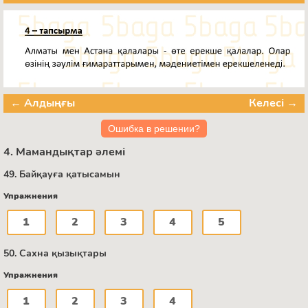
← Алдыңғы
Келесі →
Ошибка в решении?
4. Мамандықтар әлемі
49. Байқауға қатысамын
Упражнения
1
2
3
4
5
50. Сахна қызықтары
Упражнения
1
2
3
4