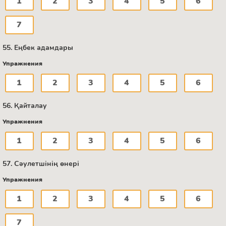
1
2
3
4
5
6
7
55. Еңбек адамдары
Упражнения
1
2
3
4
5
6
56. Қайталау
Упражнения
1
2
3
4
5
6
57. Сәулетшінің өнері
Упражнения
1
2
3
4
5
6
7