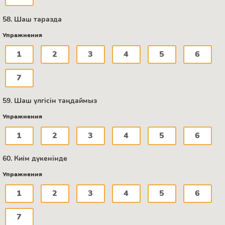
58. Шаш таразда
Упражнения
1
2
3
4
5
6
7
59. Шаш үлгісін таңдаймыз
Упражнения
1
2
3
4
5
6
60. Киім дүкенінде
Упражнения
1
2
3
4
5
6
7