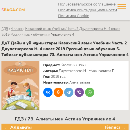
Пользовательское соглашение
5
BAGA.COM
Политика конфиденциальности
Политика Cookie
ГДЗ
›
4 класс
›
Казахский язык Учебник Часть 2 Даулеткереева Н. 4 класс
2019 Русский язык обучения
›
Упражнение 4
ДүТ Дайын үй жұмыстары Казахский язык Учебник Часть 2
Даулеткереева Н. 4 класс 2019 Русский язык обучения 5.
Табиғат құбылыстары 73. Алматы мен Астана Упражнение 4
Предмет:
Казахский язык
Авторы:
Даулеткереева Н., Мухангалиева Г.
Год:
2019 год
Издательство:
Алматыкітап
ГДЗ / 73. Алматы мен Астана Упражнение 4
← Алдыңғы
Келесі →