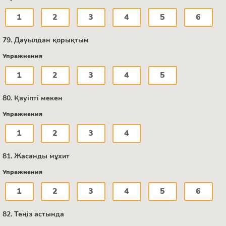
1
2
3
4
5
6
79. Дауылдан қорықтым
Упражнения
1
2
3
4
5
80. Қауіпті мекен
Упражнения
1
2
3
4
81. Жасанды мұхит
Упражнения
1
2
3
4
5
6
82. Теңіз астында