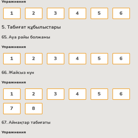
Упражнения
1
2
3
4
5
6
5. Табиғат құбылыстары
65. Ауа райы болжамы
Упражнения
1
2
3
4
5
6
66. Жайсыз күн
Упражнения
1
2
3
4
5
6
7
8
67. Аймақтар табиғаты
Упражнения