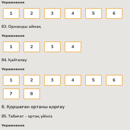
Упражнения
1
2
3
4
5
6
83. Орманды аймақ
Упражнения
1
2
3
4
84. Қайталау
Упражнения
1
2
3
4
5
6
7
8
6. Қоршаған ортаны қорғау
85. Табиғат - ортақ үйіміз
Упражнения