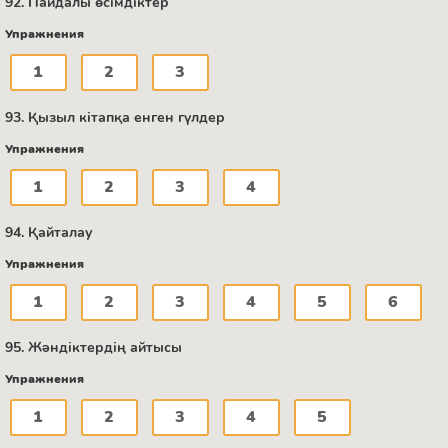
92. Пайдалы өсімдіктер
Упражнения
1
2
3
93. Қызыл кітапқа енген гүлдер
Упражнения
1
2
3
4
94. Қайталау
Упражнения
1
2
3
4
5
6
95. Жәндіктердің айтысы
Упражнения
1
2
3
4
5