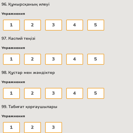
96. Құмырсқаның илеуі
Упражнения
1
2
3
4
5
97. Каспий теңізі
Упражнения
1
2
3
4
5
98. Құстар мен жәндіктер
Упражнения
1
2
3
4
5
99. Табиғат қорғаушылары
Упражнения
1
2
3