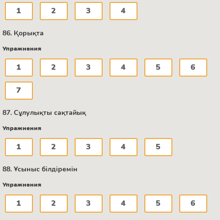
1
2
3
4
86. Қорықта
Упражнения
1
2
3
4
5
6
7
87. Сұлулықты сақтайық
Упражнения
1
2
3
4
5
88. Ұсыныс білдіремін
Упражнения
1
2
3
4
5
6