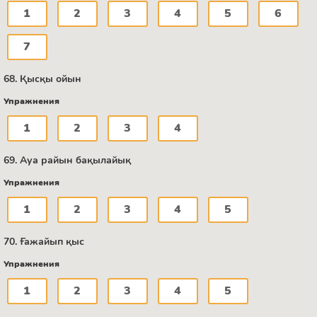
1
2
3
4
5
6
7
68. Қысқы ойын
Упражнения
1
2
3
4
69. Ауа райын бақылайық
Упражнения
1
2
3
4
5
70. Ғажайып қыс
Упражнения
1
2
3
4
5