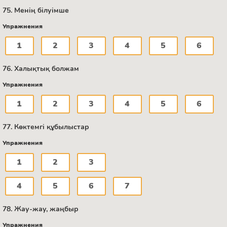
75. Менің білуімше
Упражнения
1
2
3
4
5
6
76. Халықтық болжам
Упражнения
1
2
3
4
5
6
77. Көктемгі құбылыстар
Упражнения
1
2
3
4
5
6
7
78. Жау-жау, жаңбыр
Упражнения