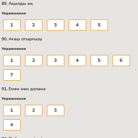
89. Ақылды аң
Упражнения
1
2
3
4
5
90. Ағаш отырғызу
Упражнения
1
2
3
4
5
6
7
91. Емен мен долана
Упражнения
1
2
3
4