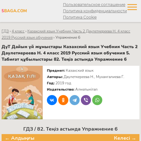
Пользовательское соглашение
5
BAGA.COM
Политика конфиденциальности
Политика Cookie
ГДЗ
›
4 класс
›
Казахский язык Учебник Часть 2 Даулеткереева Н. 4 класс
2019 Русский язык обучения
›
Упражнение 6
ДүТ Дайын үй жұмыстары Казахский язык Учебник Часть 2
Даулеткереева Н. 4 класс 2019 Русский язык обучения 5.
Табиғат құбылыстары 82. Теңіз астында Упражнение 6
Предмет:
Казахский язык
Авторы:
Даулеткереева Н., Мухангалиева Г.
Год:
2019 год
Издательство:
Алматыкітап
ГДЗ / 82. Теңіз астында Упражнение 6
← Алдыңғы
Келесі →