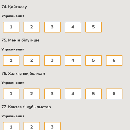
74. Қайталау
Упражнения
1
2
3
4
5
75. Менің білуімше
Упражнения
1
2
3
4
5
6
76. Халықтық болжам
Упражнения
1
2
3
4
5
6
77. Көктемгі құбылыстар
Упражнения
1
2
3