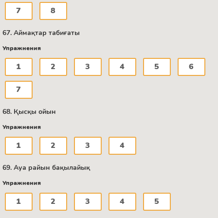
7
8
67. Аймақтар табиғаты
Упражнения
1
2
3
4
5
6
7
68. Қысқы ойын
Упражнения
1
2
3
4
69. Ауа райын бақылайық
Упражнения
1
2
3
4
5