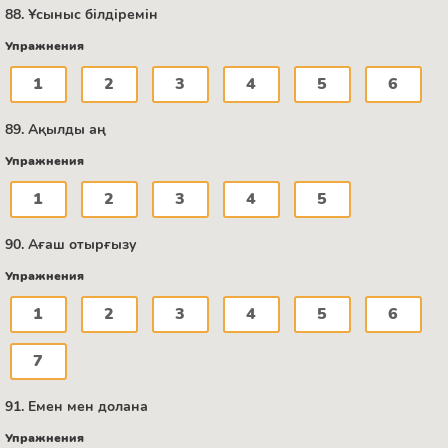
88. Ұсыныс білдіремін
Упражнения
1
2
3
4
5
6
89. Ақылды аң
Упражнения
1
2
3
4
5
90. Ағаш отырғызу
Упражнения
1
2
3
4
5
6
7
91. Емен мен долана
Упражнения