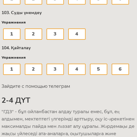
103. Суды үнемдеу
Упражнения
1
2
3
4
104. Қайталау
Упражнения
1
2
3
4
5
6
Зайдите с помощью телеграм
2-4 ДҮТ
"ГДЗ" - бұл ойланбастан алдау туралы емес, бұл, ең
алдымен, мектептегі үлгерімді арттыру, оқу іс-әрекетінен
максималды пайда мен ләззат алу құралы. Жәрдемақы де
жақсы үйлеседі ата-аналарға, оқытушыларға және