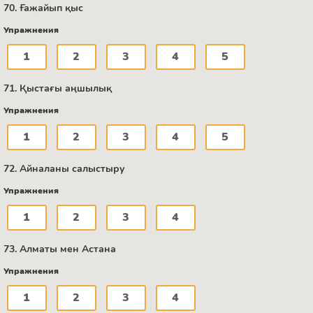
70. Ғажайып қыс
Упражнения
1
2
3
4
5
71. Қыстағы аңшылық
Упражнения
1
2
3
4
5
72. Айналаны салыстыру
Упражнения
1
2
3
4
73. Алматы мен Астана
Упражнения
1
2
3
4