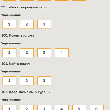
99. Табиғат қорғаушылары
Упражнения
1
2
3
100. Қоқыс тастама
Упражнения
1
2
3
4
101. Қайта өңдеу
Упражнения
1
2
3
102. Қалдықсыз өмір сүрейік
Упражнения
1
2
3
4
5
6