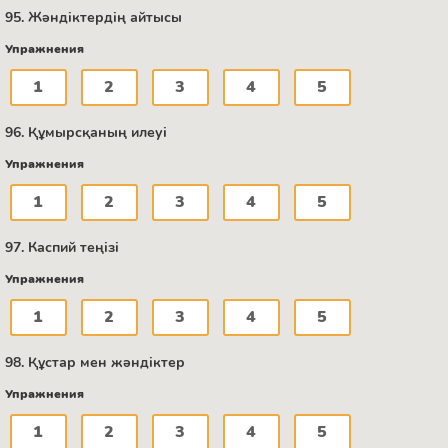
95. Жәндіктердің айтысы
Упражнения
1
2
3
4
5
96. Құмырсқаның илеуі
Упражнения
1
2
3
4
5
97. Каспий теңізі
Упражнения
1
2
3
4
5
98. Құстар мен жәндіктер
Упражнения
1
2
3
4
5