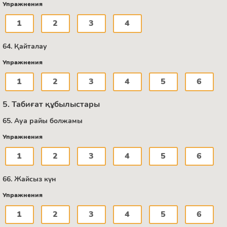
Упражнения
1
2
3
4
64. Қайталау
Упражнения
1
2
3
4
5
6
5. Табиғат құбылыстары
65. Ауа райы болжамы
Упражнения
1
2
3
4
5
6
66. Жайсыз күн
Упражнения
1
2
3
4
5
6