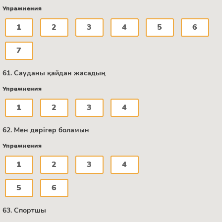
Упражнения
1
2
3
4
5
6
7
61. Сауданы қайдан жасадың
Упражнения
1
2
3
4
62. Мен дәрігер боламын
Упражнения
1
2
3
4
5
6
63. Спортшы