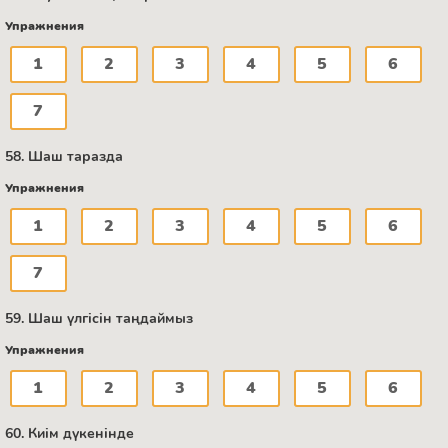
Упражнения
1
2
3
4
5
6
7
58. Шаш таразда
Упражнения
1
2
3
4
5
6
7
59. Шаш үлгісін таңдаймыз
Упражнения
1
2
3
4
5
6
60. Киім дүкенінде