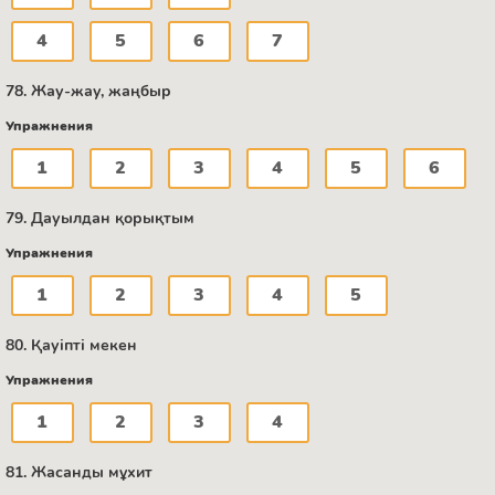
4
5
6
7
78. Жау-жау, жаңбыр
Упражнения
1
2
3
4
5
6
79. Дауылдан қорықтым
Упражнения
1
2
3
4
5
80. Қауіпті мекен
Упражнения
1
2
3
4
81. Жасанды мұхит