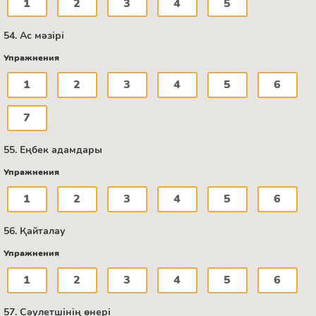
1
2
3
4
5
54. Ас мәзірі
Упражнения
1
2
3
4
5
6
7
55. Еңбек адамдары
Упражнения
1
2
3
4
5
6
56. Қайталау
Упражнения
1
2
3
4
5
6
57. Сәулетшінің өнері