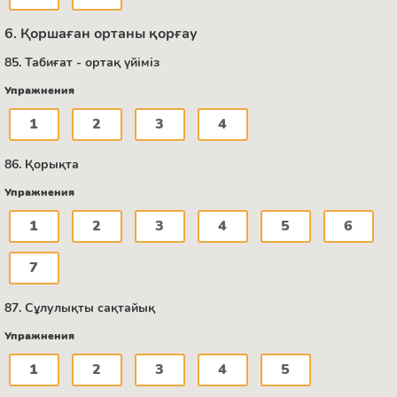
6. Қоршаған ортаны қорғау
85. Табиғат - ортақ үйіміз
Упражнения
1
2
3
4
86. Қорықта
Упражнения
1
2
3
4
5
6
7
87. Сұлулықты сақтайық
Упражнения
1
2
3
4
5