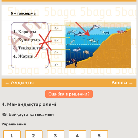
← Алдыңғы
Келесі →
Ошибка в решении?
4. Мамандықтар әлемі
49. Байқауға қатысамын
Упражнения
1
2
3
4
5