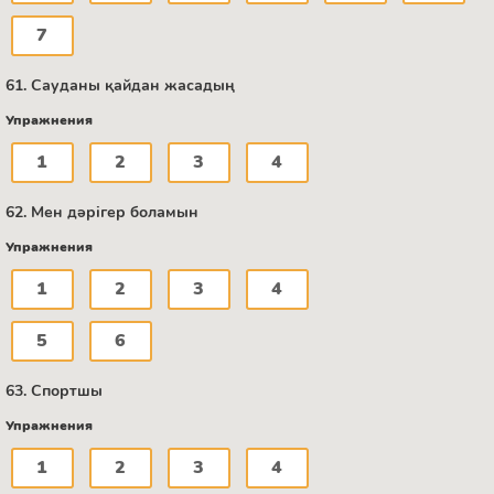
7
61. Сауданы қайдан жасадың
Упражнения
1
2
3
4
62. Мен дәрігер боламын
Упражнения
1
2
3
4
5
6
63. Спортшы
Упражнения
1
2
3
4