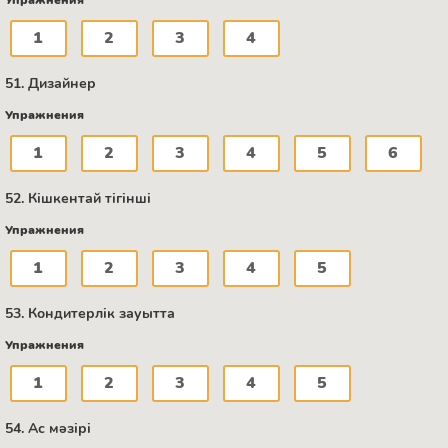
1
2
3
4
51. Дизайнер
Упражнения
1
2
3
4
5
6
52. Кішкентай тігінші
Упражнения
1
2
3
4
5
53. Кондитерлік зауытта
Упражнения
1
2
3
4
5
54. Ас мәзірі