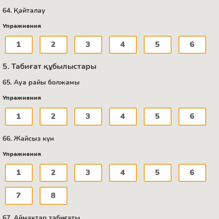
64. Қайталау
Упражнения
1
2
3
4
5
6
5. Табиғат құбылыстары
65. Ауа райы болжамы
Упражнения
1
2
3
4
5
6
66. Жайсыз күн
Упражнения
1
2
3
4
5
6
7
8
67. Аймақтар табиғаты