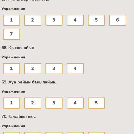
Упражнения
1
2
3
4
5
6
7
68. Қысқы ойын
Упражнения
1
2
3
4
69. Ауа райын бақылайық
Упражнения
1
2
3
4
5
70. Ғажайып қыс
Упражнения