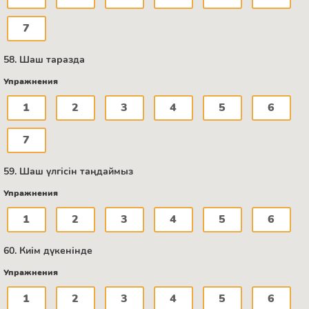
7
58. Шаш таразда
Упражнения
1
2
3
4
5
6
7
59. Шаш үлгісін таңдаймыз
Упражнения
1
2
3
4
5
6
60. Киім дүкенінде
Упражнения
1
2
3
4
5
6