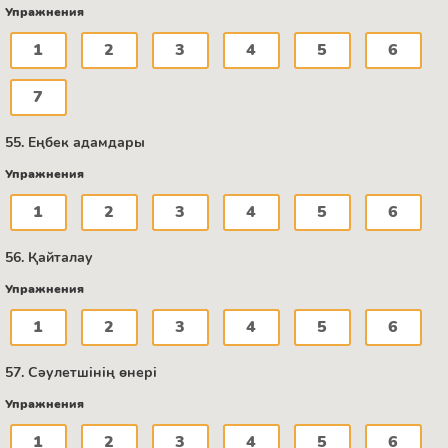
Упражнения
1
2
3
4
5
6
7
55. Еңбек адамдары
Упражнения
1
2
3
4
5
6
56. Қайталау
Упражнения
1
2
3
4
5
6
57. Сәулетшінің өнері
Упражнения
1
2
3
4
5
6