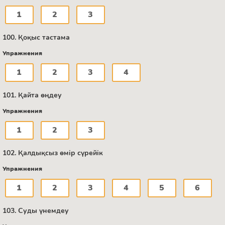
1
2
3
100. Қоқыс тастама
Упражнения
1
2
3
4
101. Қайта өңдеу
Упражнения
1
2
3
102. Қалдықсыз өмір сүрейік
Упражнения
1
2
3
4
5
6
103. Суды үнемдеу