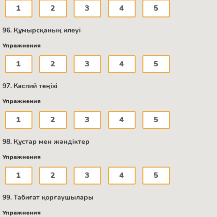
1
2
3
4
5
96. Құмырсқаның илеуі
Упражнения
1
2
3
4
5
97. Каспий теңізі
Упражнения
1
2
3
4
5
98. Құстар мен жәндіктер
Упражнения
1
2
3
4
5
99. Табиғат қорғаушылары
Упражнения