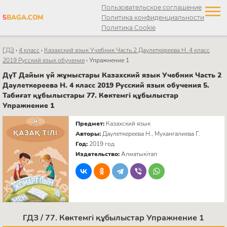
Пользовательское соглашение
5
BAGA.COM
Политика конфиденциальности
Политика Cookie
ГДЗ
›
4 класс
›
Казахский язык Учебник Часть 2 Даулеткереева Н. 4 класс
2019 Русский язык обучения
›
Упражнение 1
ДүТ Дайын үй жұмыстары Казахский язык Учебник Часть 2
Даулеткереева Н. 4 класс 2019 Русский язык обучения 5.
Табиғат құбылыстары 77. Көктемгі құбылыстар
Упражнение 1
Предмет:
Казахский язык
Авторы:
Даулеткереева Н., Мухангалиева Г.
Год:
2019 год
Издательство:
Алматыкітап
ГДЗ / 77. Көктемгі құбылыстар Упражнение 1