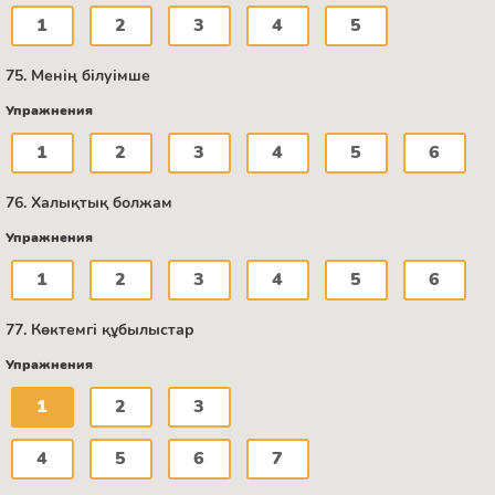
1
2
3
4
5
75. Менің білуімше
Упражнения
1
2
3
4
5
6
76. Халықтық болжам
Упражнения
1
2
3
4
5
6
77. Көктемгі құбылыстар
Упражнения
1
2
3
4
5
6
7