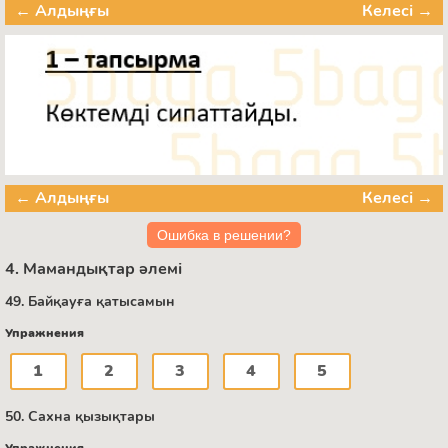
← Алдыңғы
Келесі →
← Алдыңғы
Келесі →
Ошибка в решении?
4. Мамандықтар әлемі
49. Байқауға қатысамын
Упражнения
1
2
3
4
5
50. Сахна қызықтары
Упражнения