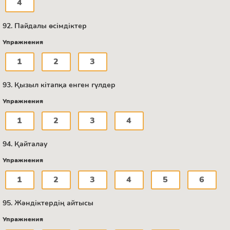
4
92. Пайдалы өсімдіктер
Упражнения
1
2
3
93. Қызыл кітапқа енген гүлдер
Упражнения
1
2
3
4
94. Қайталау
Упражнения
1
2
3
4
5
6
95. Жәндіктердің айтысы
Упражнения