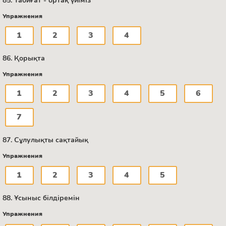
85. Табиғат - ортақ үйіміз
Упражнения
1
2
3
4
86. Қорықта
Упражнения
1
2
3
4
5
6
7
87. Сұлулықты сақтайық
Упражнения
1
2
3
4
5
88. Ұсыныс білдіремін
Упражнения