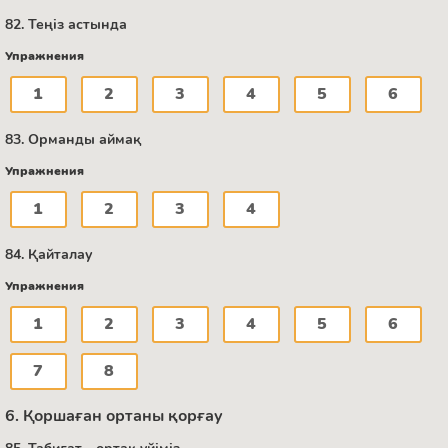
82. Теңіз астында
Упражнения
1
2
3
4
5
6
83. Орманды аймақ
Упражнения
1
2
3
4
84. Қайталау
Упражнения
1
2
3
4
5
6
7
8
6. Қоршаған ортаны қорғау