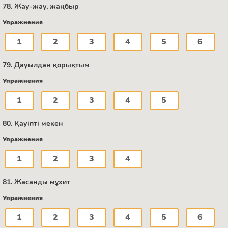
78. Жау-жау, жаңбыр
Упражнения
1
2
3
4
5
6
79. Дауылдан қорықтым
Упражнения
1
2
3
4
5
80. Қауіпті мекен
Упражнения
1
2
3
4
81. Жасанды мұхит
Упражнения
1
2
3
4
5
6