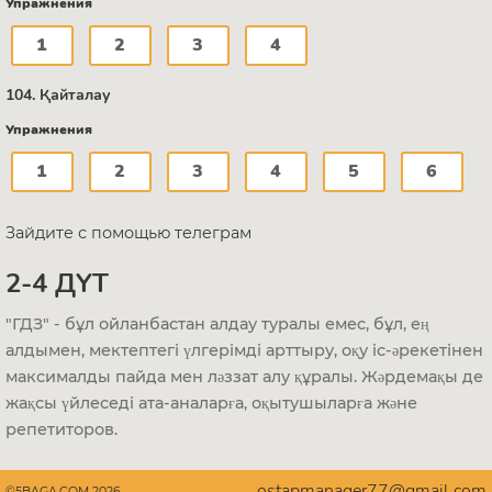
Упражнения
1
2
3
4
104. Қайталау
Упражнения
1
2
3
4
5
6
Зайдите с помощью телеграм
2-4 ДҮТ
"ГДЗ" - бұл ойланбастан алдау туралы емес, бұл, ең
алдымен, мектептегі үлгерімді арттыру, оқу іс-әрекетінен
максималды пайда мен ләззат алу құралы. Жәрдемақы де
жақсы үйлеседі ата-аналарға, оқытушыларға және
репетиторов.
ostapmanager77@gmail.com
©5BAGA.COM 2026