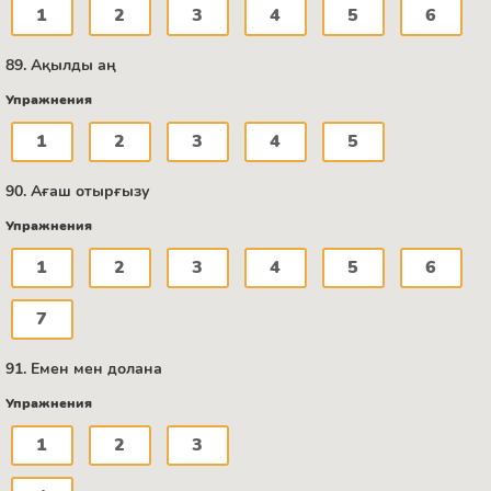
1
2
3
4
5
6
89. Ақылды аң
Упражнения
1
2
3
4
5
90. Ағаш отырғызу
Упражнения
1
2
3
4
5
6
7
91. Емен мен долана
Упражнения
1
2
3