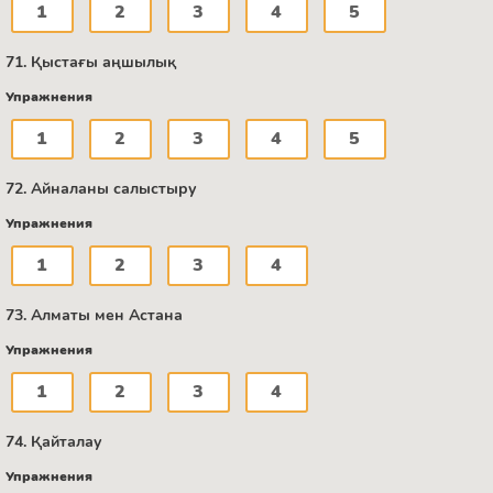
1
2
3
4
5
71. Қыстағы аңшылық
Упражнения
1
2
3
4
5
72. Айналаны салыстыру
Упражнения
1
2
3
4
73. Алматы мен Астана
Упражнения
1
2
3
4
74. Қайталау
Упражнения