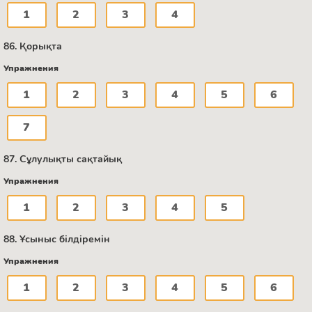
1
2
3
4
86. Қорықта
Упражнения
1
2
3
4
5
6
7
87. Сұлулықты сақтайық
Упражнения
1
2
3
4
5
88. Ұсыныс білдіремін
Упражнения
1
2
3
4
5
6