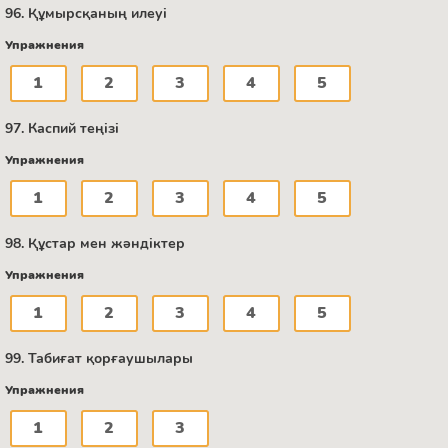
96. Құмырсқаның илеуі
Упражнения
1
2
3
4
5
97. Каспий теңізі
Упражнения
1
2
3
4
5
98. Құстар мен жәндіктер
Упражнения
1
2
3
4
5
99. Табиғат қорғаушылары
Упражнения
1
2
3