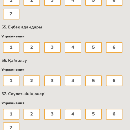
1
2
3
4
5
6
7
55. Еңбек адамдары
Упражнения
1
2
3
4
5
6
56. Қайталау
Упражнения
1
2
3
4
5
6
57. Сәулетшінің өнері
Упражнения
1
2
3
4
5
6
7