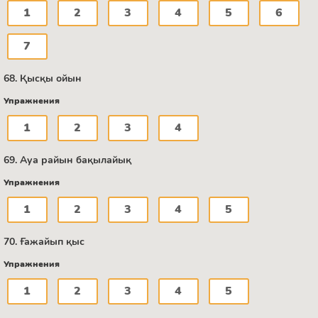
1
2
3
4
5
6
7
68. Қысқы ойын
Упражнения
1
2
3
4
69. Ауа райын бақылайық
Упражнения
1
2
3
4
5
70. Ғажайып қыс
Упражнения
1
2
3
4
5