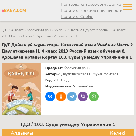
Пользовательское соглашение
5
BAGA.COM
Политика конфиденциальности
Политика Cookie
ГДЗ
›
4 класс
›
Казахский язык Учебник Часть 2 Даулеткереева Н. 4 класс
2019 Русский язык обучения
›
Упражнение 1
ДүТ Дайын үй жұмыстары Казахский язык Учебник Часть 2
Даулеткереева Н. 4 класс 2019 Русский язык обучения 6.
Қоршаған ортаны қорғау 103. Суды үнемдеу Упражнение 1
Предмет:
Казахский язык
Авторы:
Даулеткереева Н., Мухангалиева Г.
Год:
2019 год
Издательство:
Алматыкітап
ГДЗ / 103. Суды үнемдеу Упражнение 1
← Алдыңғы
Келесі →