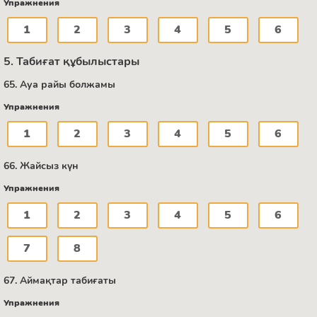
Упражнения
1
2
3
4
5
6
5. Табиғат құбылыстары
65. Ауа райы болжамы
Упражнения
1
2
3
4
5
6
66. Жайсыз күн
Упражнения
1
2
3
4
5
6
7
8
67. Аймақтар табиғаты
Упражнения