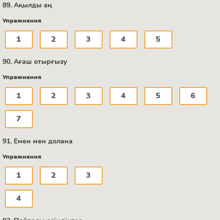
89. Ақылды аң
Упражнения
1
2
3
4
5
90. Ағаш отырғызу
Упражнения
1
2
3
4
5
6
7
91. Емен мен долана
Упражнения
1
2
3
4