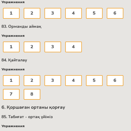
Упражнения
1
2
3
4
5
6
83. Орманды аймақ
Упражнения
1
2
3
4
84. Қайталау
Упражнения
1
2
3
4
5
6
7
8
6. Қоршаған ортаны қорғау
85. Табиғат - ортақ үйіміз
Упражнения