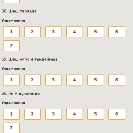
58. Шаш таразда
Упражнения
1
2
3
4
5
6
7
59. Шаш үлгісін таңдаймыз
Упражнения
1
2
3
4
5
6
60. Киім дүкенінде
Упражнения
1
2
3
4
5
6
7