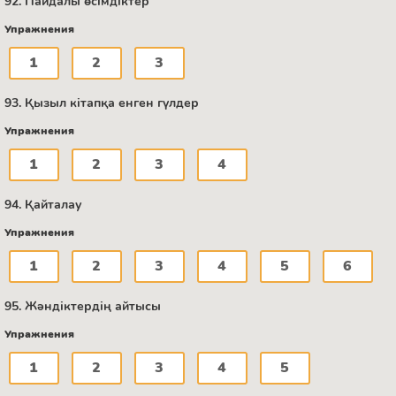
92. Пайдалы өсімдіктер
Упражнения
1
2
3
93. Қызыл кітапқа енген гүлдер
Упражнения
1
2
3
4
94. Қайталау
Упражнения
1
2
3
4
5
6
95. Жәндіктердің айтысы
Упражнения
1
2
3
4
5