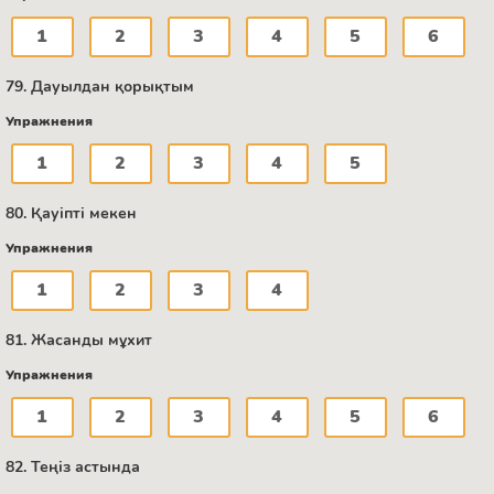
1
2
3
4
5
6
79. Дауылдан қорықтым
Упражнения
1
2
3
4
5
80. Қауіпті мекен
Упражнения
1
2
3
4
81. Жасанды мұхит
Упражнения
1
2
3
4
5
6
82. Теңіз астында