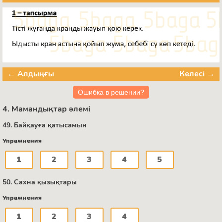
← Алдыңғы
Келесі →
Ошибка в решении?
4. Мамандықтар әлемі
49. Байқауға қатысамын
Упражнения
1
2
3
4
5
50. Сахна қызықтары
Упражнения
1
2
3
4