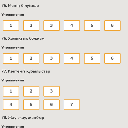
75. Менің білуімше
Упражнения
1
2
3
4
5
6
76. Халықтық болжам
Упражнения
1
2
3
4
5
6
77. Көктемгі құбылыстар
Упражнения
1
2
3
4
5
6
7
78. Жау-жау, жаңбыр
Упражнения