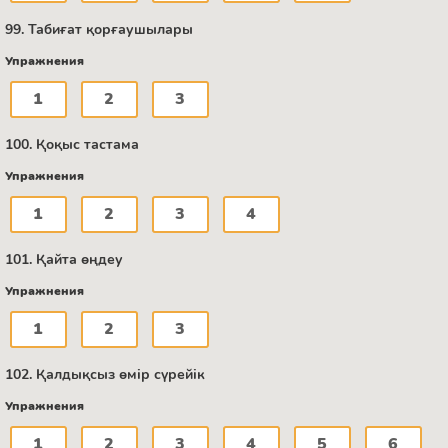
99. Табиғат қорғаушылары
Упражнения
1
2
3
100. Қоқыс тастама
Упражнения
1
2
3
4
101. Қайта өңдеу
Упражнения
1
2
3
102. Қалдықсыз өмір сүрейік
Упражнения
1
2
3
4
5
6