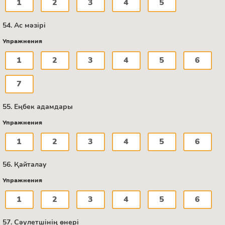
1
2
3
4
5
54. Ас мәзірі
Упражнения
1
2
3
4
5
6
7
55. Еңбек адамдары
Упражнения
1
2
3
4
5
6
56. Қайталау
Упражнения
1
2
3
4
5
6
57. Сәулетшінің өнері