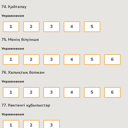
74. Қайталау
Упражнения
1
2
3
4
5
75. Менің білуімше
Упражнения
1
2
3
4
5
6
76. Халықтық болжам
Упражнения
1
2
3
4
5
6
77. Көктемгі құбылыстар
Упражнения
1
2
3