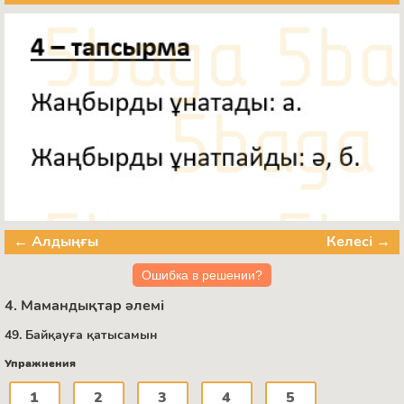
← Алдыңғы
Келесі →
Ошибка в решении?
4. Мамандықтар әлемі
49. Байқауға қатысамын
Упражнения
1
2
3
4
5