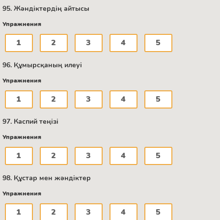
95. Жәндіктердің айтысы
Упражнения
1
2
3
4
5
96. Құмырсқаның илеуі
Упражнения
1
2
3
4
5
97. Каспий теңізі
Упражнения
1
2
3
4
5
98. Құстар мен жәндіктер
Упражнения
1
2
3
4
5