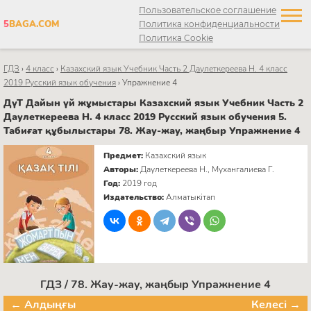
Пользовательское соглашение
5
BAGA.COM
Политика конфиденциальности
Политика Cookie
ГДЗ
›
4 класс
›
Казахский язык Учебник Часть 2 Даулеткереева Н. 4 класс
2019 Русский язык обучения
›
Упражнение 4
ДүТ Дайын үй жұмыстары Казахский язык Учебник Часть 2
Даулеткереева Н. 4 класс 2019 Русский язык обучения 5.
Табиғат құбылыстары 78. Жау-жау, жаңбыр Упражнение 4
Предмет:
Казахский язык
Авторы:
Даулеткереева Н., Мухангалиева Г.
Год:
2019 год
Издательство:
Алматыкітап
ГДЗ / 78. Жау-жау, жаңбыр Упражнение 4
← Алдыңғы
Келесі →