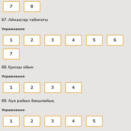
7
8
67. Аймақтар табиғаты
Упражнения
1
2
3
4
5
6
7
68. Қысқы ойын
Упражнения
1
2
3
4
69. Ауа райын бақылайық
Упражнения
1
2
3
4
5