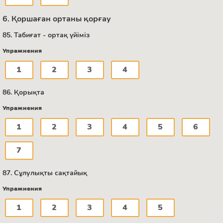
6. Қоршаған ортаны қорғау
85. Табиғат - ортақ үйіміз
Упражнения
1
2
3
4
86. Қорықта
Упражнения
1
2
3
4
5
6
7
87. Сұлулықты сақтайық
Упражнения
1
2
3
4
5