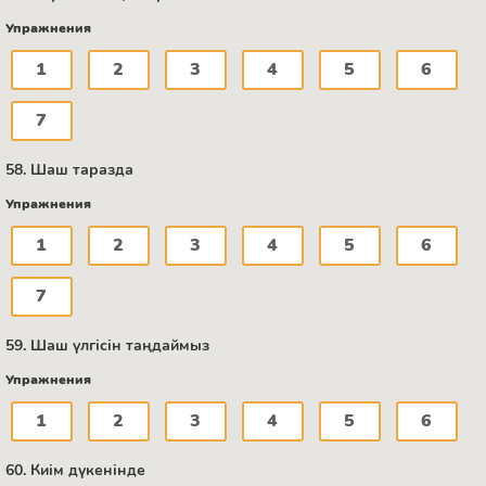
Упражнения
1
2
3
4
5
6
7
58. Шаш таразда
Упражнения
1
2
3
4
5
6
7
59. Шаш үлгісін таңдаймыз
Упражнения
1
2
3
4
5
6
60. Киім дүкенінде