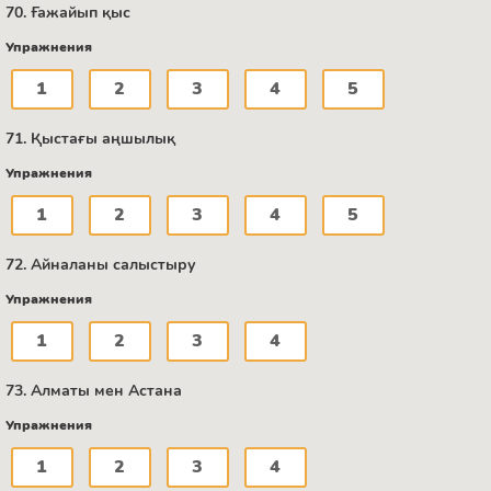
70. Ғажайып қыс
Упражнения
1
2
3
4
5
71. Қыстағы аңшылық
Упражнения
1
2
3
4
5
72. Айналаны салыстыру
Упражнения
1
2
3
4
73. Алматы мен Астана
Упражнения
1
2
3
4