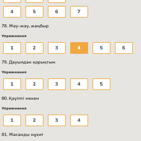
4
5
6
7
78. Жау-жау, жаңбыр
Упражнения
1
2
3
4
5
6
79. Дауылдан қорықтым
Упражнения
1
2
3
4
5
80. Қауіпті мекен
Упражнения
1
2
3
4
81. Жасанды мұхит