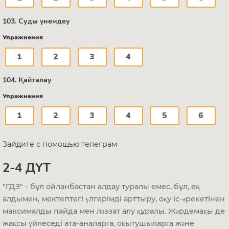
103. Суды үнемдеу
Упражнения
1
2
3
4
104. Қайталау
Упражнения
1
2
3
4
5
6
Зайдите с помощью телеграм
2-4 ДҮТ
"ГДЗ" - бұл ойланбастан алдау туралы емес, бұл, ең
алдымен, мектептегі үлгерімді арттыру, оқу іс-әрекетінен
максималды пайда мен ләззат алу құралы. Жәрдемақы де
жақсы үйлеседі ата-аналарға, оқытушыларға және