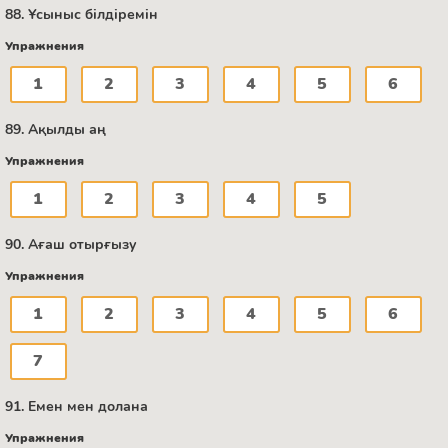
88. Ұсыныс білдіремін
Упражнения
1
2
3
4
5
6
89. Ақылды аң
Упражнения
1
2
3
4
5
90. Ағаш отырғызу
Упражнения
1
2
3
4
5
6
7
91. Емен мен долана
Упражнения