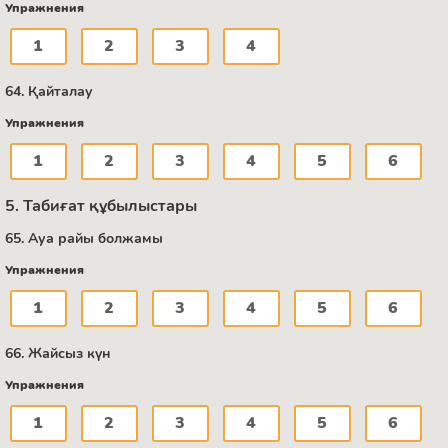
Упражнения
1
2
3
4
64. Қайталау
Упражнения
1
2
3
4
5
6
5. Табиғат құбылыстары
65. Ауа райы болжамы
Упражнения
1
2
3
4
5
6
66. Жайсыз күн
Упражнения
1
2
3
4
5
6