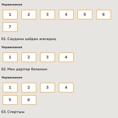
Упражнения
1
2
3
4
5
6
7
61. Сауданы қайдан жасадың
Упражнения
1
2
3
4
62. Мен дәрігер боламын
Упражнения
1
2
3
4
5
6
63. Спортшы