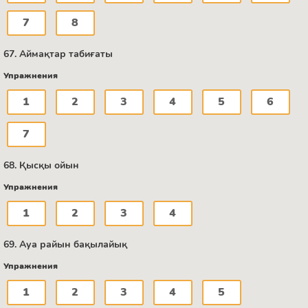
7
8
67. Аймақтар табиғаты
Упражнения
1
2
3
4
5
6
7
68. Қысқы ойын
Упражнения
1
2
3
4
69. Ауа райын бақылайық
Упражнения
1
2
3
4
5