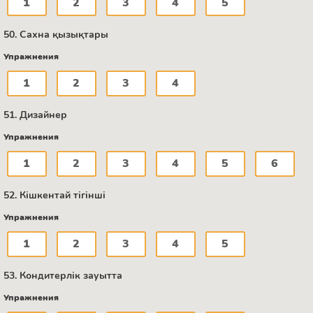
1
2
3
4
5
50. Сахна қызықтары
Упражнения
1
2
3
4
51. Дизайнер
Упражнения
1
2
3
4
5
6
52. Кішкентай тігінші
Упражнения
1
2
3
4
5
53. Кондитерлік зауытта
Упражнения