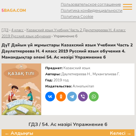
Пользовательское соглашение
5
BAGA.COM
Политика конфиденциальности
Политика Cookie
ГДЗ
›
4 класс
›
Казахский язык Учебник Часть 2 Даулеткереева Н. 4 класс
2019 Русский язык обучения
›
Упражнение 6
ДүТ Дайын үй жұмыстары Казахский язык Учебник Часть 2
Даулеткереева Н. 4 класс 2019 Русский язык обучения 4.
Мамандықтар әлемі 54. Ас мәзірі Упражнение 6
Предмет:
Казахский язык
Авторы:
Даулеткереева Н., Мухангалиева Г.
Год:
2019 год
Издательство:
Алматыкітап
ГДЗ / 54. Ас мәзірі Упражнение 6
← Алдыңғы
Келесі →