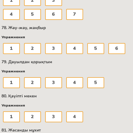
1
2
3
4
5
6
7
78. Жау-жау, жаңбыр
Упражнения
1
2
3
4
5
6
79. Дауылдан қорықтым
Упражнения
1
2
3
4
5
80. Қауіпті мекен
Упражнения
1
2
3
4
81. Жасанды мұхит