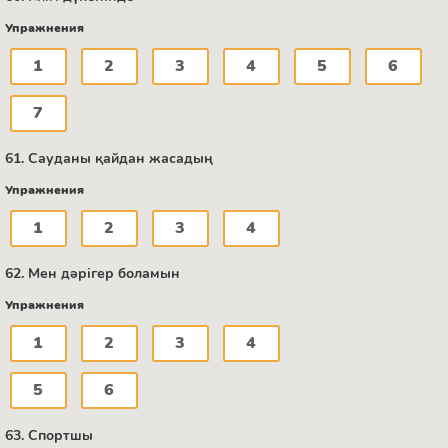
Упражнения
1
2
3
4
5
6
7
61. Сауданы қайдан жасадың
Упражнения
1
2
3
4
62. Мен дәрігер боламын
Упражнения
1
2
3
4
5
6
63. Спортшы