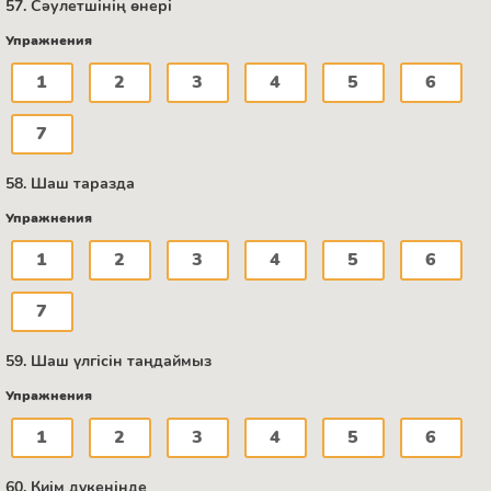
57. Сәулетшінің өнері
Упражнения
1
2
3
4
5
6
7
58. Шаш таразда
Упражнения
1
2
3
4
5
6
7
59. Шаш үлгісін таңдаймыз
Упражнения
1
2
3
4
5
6
60. Киім дүкенінде