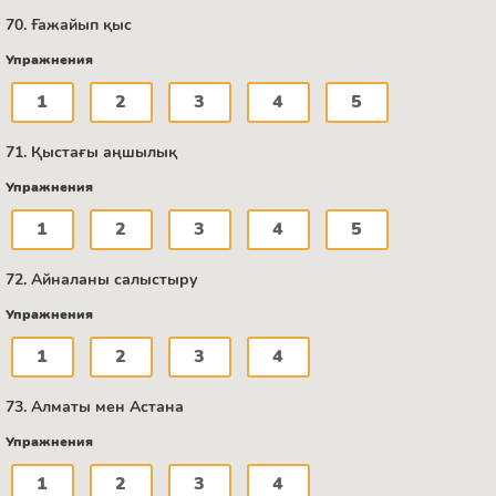
70. Ғажайып қыс
Упражнения
1
2
3
4
5
71. Қыстағы аңшылық
Упражнения
1
2
3
4
5
72. Айналаны салыстыру
Упражнения
1
2
3
4
73. Алматы мен Астана
Упражнения
1
2
3
4