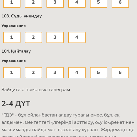
1
2
3
4
5
6
103. Суды үнемдеу
Упражнения
1
2
3
4
104. Қайталау
Упражнения
1
2
3
4
5
6
Зайдите с помощью телеграм
2-4 ДҮТ
"ГДЗ" - бұл ойланбастан алдау туралы емес, бұл, ең
алдымен, мектептегі үлгерімді арттыру, оқу іс-әрекетінен
максималды пайда мен ләззат алу құралы. Жәрдемақы де