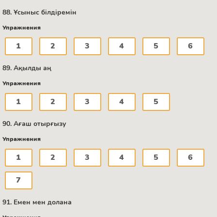
88. Ұсыныс білдіремін
Упражнения
1
2
3
4
5
6
89. Ақылды аң
Упражнения
1
2
3
4
5
90. Ағаш отырғызу
Упражнения
1
2
3
4
5
6
7
91. Емен мен долана