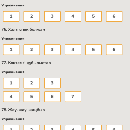
Упражнения
1
2
3
4
5
6
76. Халықтық болжам
Упражнения
1
2
3
4
5
6
77. Көктемгі құбылыстар
Упражнения
1
2
3
4
5
6
7
78. Жау-жау, жаңбыр
Упражнения