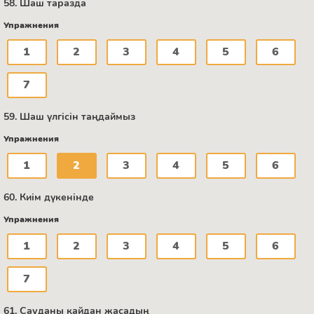
58. Шаш таразда
Упражнения
1
2
3
4
5
6
7
59. Шаш үлгісін таңдаймыз
Упражнения
1
2
3
4
5
6
60. Киім дүкенінде
Упражнения
1
2
3
4
5
6
7
61. Сауданы қайдан жасадың