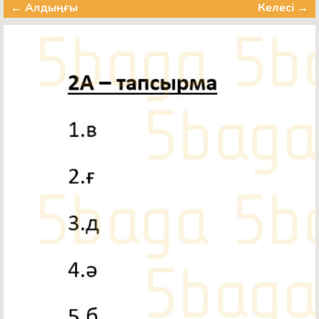
← Алдыңғы
Келесі →