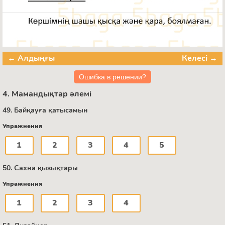
← Алдыңғы
Келесі →
Ошибка в решении?
4. Мамандықтар әлемі
49. Байқауға қатысамын
Упражнения
1
2
3
4
5
50. Сахна қызықтары
Упражнения
1
2
3
4