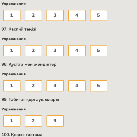
Упражнения
1
2
3
4
5
97. Каспий теңізі
Упражнения
1
2
3
4
5
98. Құстар мен жәндіктер
Упражнения
1
2
3
4
5
99. Табиғат қорғаушылары
Упражнения
1
2
3
100. Қоқыс тастама