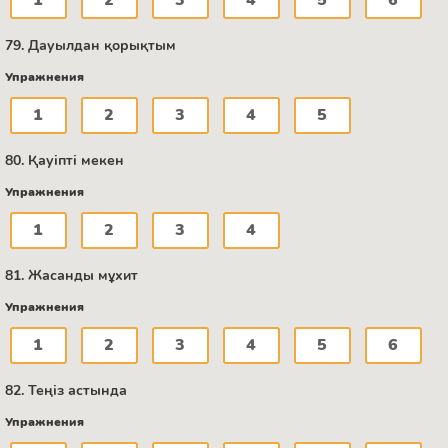
1
2
3
4
5
6
79. Дауылдан қорықтым
Упражнения
1
2
3
4
5
80. Қауіпті мекен
Упражнения
1
2
3
4
81. Жасанды мұхит
Упражнения
1
2
3
4
5
6
82. Теңіз астында
Упражнения