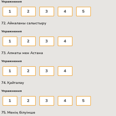
Упражнения
1
2
3
4
5
72. Айналаны салыстыру
Упражнения
1
2
3
4
73. Алматы мен Астана
Упражнения
1
2
3
4
74. Қайталау
Упражнения
1
2
3
4
5
75. Менің білуімше