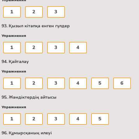
Упражнения
1
2
3
93. Қызыл кітапқа енген гүлдер
Упражнения
1
2
3
4
94. Қайталау
Упражнения
1
2
3
4
5
6
95. Жәндіктердің айтысы
Упражнения
1
2
3
4
5
96. Құмырсқаның илеуі