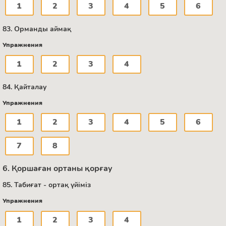
1
2
3
4
5
6
83. Орманды аймақ
Упражнения
1
2
3
4
84. Қайталау
Упражнения
1
2
3
4
5
6
7
8
6. Қоршаған ортаны қорғау
85. Табиғат - ортақ үйіміз
Упражнения
1
2
3
4