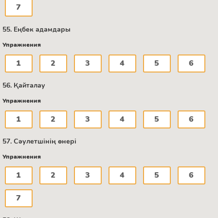
7
55. Еңбек адамдары
Упражнения
1
2
3
4
5
6
56. Қайталау
Упражнения
1
2
3
4
5
6
57. Сәулетшінің өнері
Упражнения
1
2
3
4
5
6
7