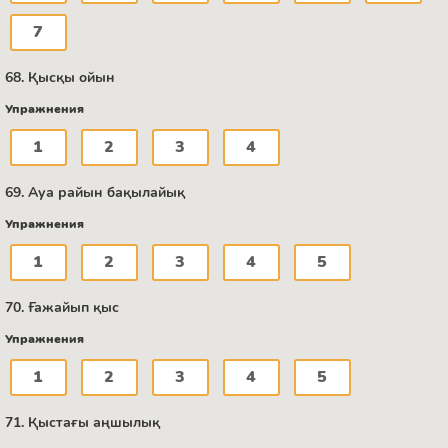
7
68. Қысқы ойын
Упражнения
1
2
3
4
69. Ауа райын бақылайық
Упражнения
1
2
3
4
5
70. Ғажайып қыс
Упражнения
1
2
3
4
5
71. Қыстағы аңшылық