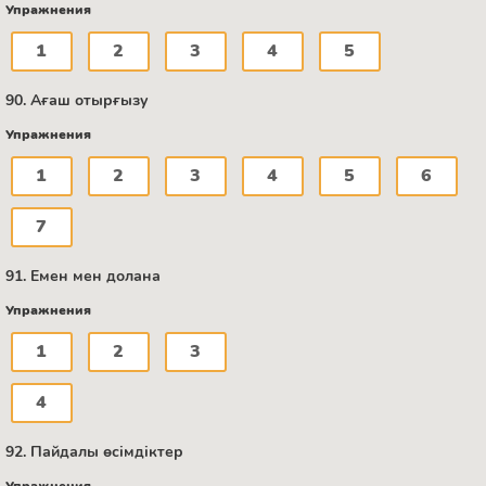
Упражнения
1
2
3
4
5
90. Ағаш отырғызу
Упражнения
1
2
3
4
5
6
7
91. Емен мен долана
Упражнения
1
2
3
4
92. Пайдалы өсімдіктер