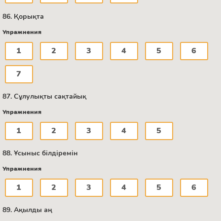
86. Қорықта
Упражнения
1
2
3
4
5
6
7
87. Сұлулықты сақтайық
Упражнения
1
2
3
4
5
88. Ұсыныс білдіремін
Упражнения
1
2
3
4
5
6
89. Ақылды аң