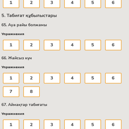
1
2
3
4
5
6
5. Табиғат құбылыстары
65. Ауа райы болжамы
Упражнения
1
2
3
4
5
6
66. Жайсыз күн
Упражнения
1
2
3
4
5
6
7
8
67. Аймақтар табиғаты
Упражнения
1
2
3
4
5
6