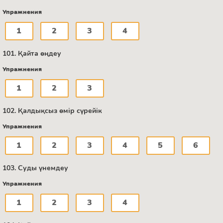
Упражнения
1
2
3
4
101. Қайта өңдеу
Упражнения
1
2
3
102. Қалдықсыз өмір сүрейік
Упражнения
1
2
3
4
5
6
103. Суды үнемдеу
Упражнения
1
2
3
4