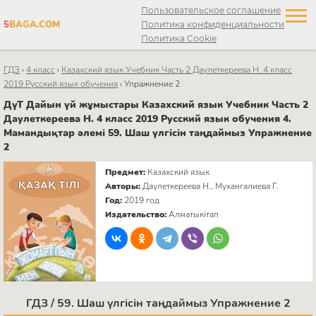
Пользовательское соглашение
5
BAGA.COM
Политика конфиденциальности
Политика Cookie
ГДЗ
›
4 класс
›
Казахский язык Учебник Часть 2 Даулеткереева Н. 4 класс
2019 Русский язык обучения
›
Упражнение 2
ДүТ Дайын үй жұмыстары Казахский язык Учебник Часть 2
Даулеткереева Н. 4 класс 2019 Русский язык обучения 4.
Мамандықтар әлемі 59. Шаш үлгісін таңдаймыз Упражнение
2
Предмет:
Казахский язык
Авторы:
Даулеткереева Н., Мухангалиева Г.
Год:
2019 год
Издательство:
Алматыкітап
ГДЗ / 59. Шаш үлгісін таңдаймыз Упражнение 2