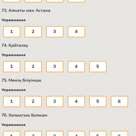
73. Алматы мен Астана
Упражнения
1
2
3
4
74. Қайталау
Упражнения
1
2
3
4
5
75. Менің білуімше
Упражнения
1
2
3
4
5
6
76. Халықтық болжам
Упражнения