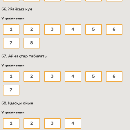
66. Жайсыз күн
Упражнения
1
2
3
4
5
6
7
8
67. Аймақтар табиғаты
Упражнения
1
2
3
4
5
6
7
68. Қысқы ойын
Упражнения
1
2
3
4