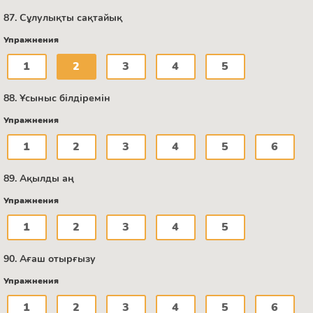
87. Сұлулықты сақтайық
Упражнения
1
2
3
4
5
88. Ұсыныс білдіремін
Упражнения
1
2
3
4
5
6
89. Ақылды аң
Упражнения
1
2
3
4
5
90. Ағаш отырғызу
Упражнения
1
2
3
4
5
6