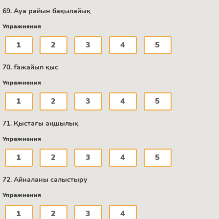
69. Ауа райын бақылайық
Упражнения
1
2
3
4
5
70. Ғажайып қыс
Упражнения
1
2
3
4
5
71. Қыстағы аңшылық
Упражнения
1
2
3
4
5
72. Айналаны салыстыру
Упражнения
1
2
3
4