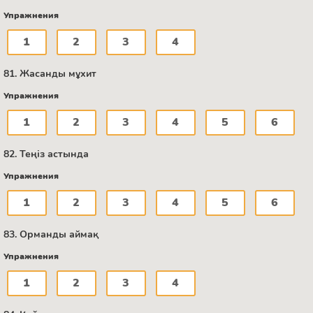
Упражнения
1
2
3
4
81. Жасанды мұхит
Упражнения
1
2
3
4
5
6
82. Теңіз астында
Упражнения
1
2
3
4
5
6
83. Орманды аймақ
Упражнения
1
2
3
4