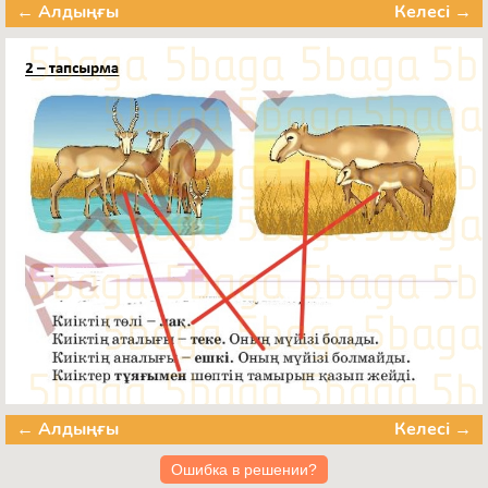
← Алдыңғы
Келесі →
← Алдыңғы
Келесі →
Ошибка в решении?