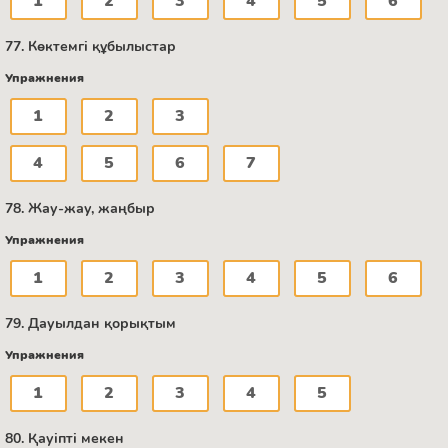
1
2
3
4
5
6
77. Көктемгі құбылыстар
Упражнения
1
2
3
4
5
6
7
78. Жау-жау, жаңбыр
Упражнения
1
2
3
4
5
6
79. Дауылдан қорықтым
Упражнения
1
2
3
4
5
80. Қауіпті мекен