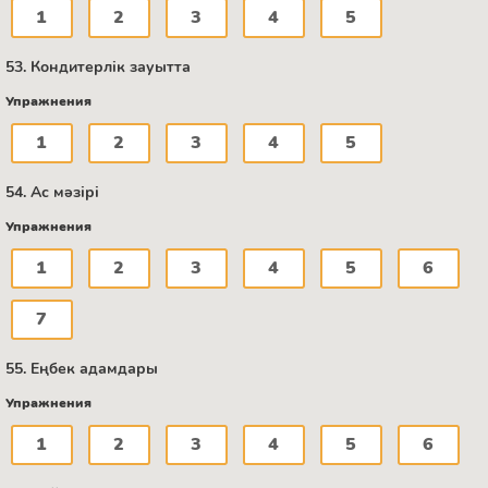
1
2
3
4
5
53. Кондитерлік зауытта
Упражнения
1
2
3
4
5
54. Ас мәзірі
Упражнения
1
2
3
4
5
6
7
55. Еңбек адамдары
Упражнения
1
2
3
4
5
6