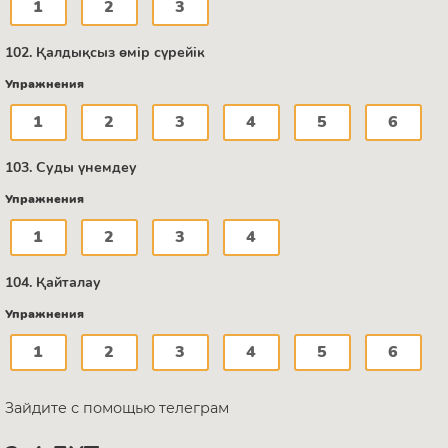
1
2
3
102. Қалдықсыз өмір сүрейік
Упражнения
1
2
3
4
5
6
103. Суды үнемдеу
Упражнения
1
2
3
4
104. Қайталау
Упражнения
1
2
3
4
5
6
Зайдите с помощью телеграм