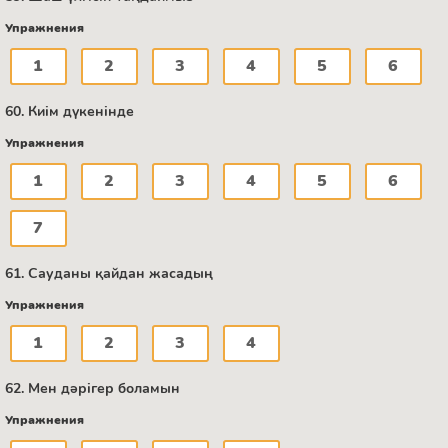
Упражнения
1
2
3
4
5
6
60. Киім дүкенінде
Упражнения
1
2
3
4
5
6
7
61. Сауданы қайдан жасадың
Упражнения
1
2
3
4
62. Мен дәрігер боламын
Упражнения