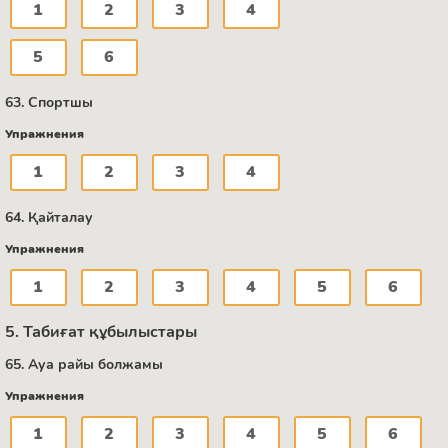
1
2
3
4
5
6
63. Спортшы
Упражнения
1
2
3
4
64. Қайталау
Упражнения
1
2
3
4
5
6
5. Табиғат құбылыстары
65. Ауа райы болжамы
Упражнения
1
2
3
4
5
6