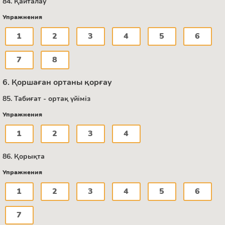
84. Қайталау
Упражнения
1
2
3
4
5
6
7
8
6. Қоршаған ортаны қорғау
85. Табиғат - ортақ үйіміз
Упражнения
1
2
3
4
86. Қорықта
Упражнения
1
2
3
4
5
6
7