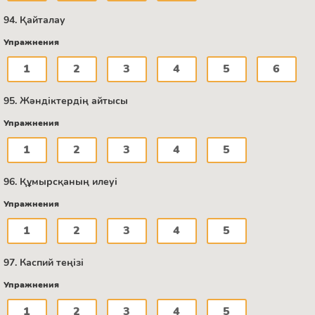
94. Қайталау
Упражнения
1
2
3
4
5
6
95. Жәндіктердің айтысы
Упражнения
1
2
3
4
5
96. Құмырсқаның илеуі
Упражнения
1
2
3
4
5
97. Каспий теңізі
Упражнения
1
2
3
4
5