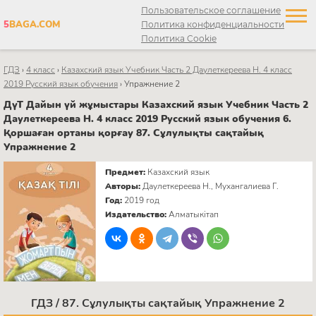
Пользовательское соглашение
5
BAGA.COM
Политика конфиденциальности
Политика Cookie
ГДЗ
›
4 класс
›
Казахский язык Учебник Часть 2 Даулеткереева Н. 4 класс
2019 Русский язык обучения
›
Упражнение 2
ДүТ Дайын үй жұмыстары Казахский язык Учебник Часть 2
Даулеткереева Н. 4 класс 2019 Русский язык обучения 6.
Қоршаған ортаны қорғау 87. Сұлулықты сақтайық
Упражнение 2
Предмет:
Казахский язык
Авторы:
Даулеткереева Н., Мухангалиева Г.
Год:
2019 год
Издательство:
Алматыкітап
ГДЗ / 87. Сұлулықты сақтайық Упражнение 2