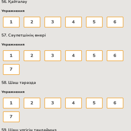
56. Қайталау
Упражнения
1
2
3
4
5
6
57. Сәулетшінің өнері
Упражнения
1
2
3
4
5
6
7
58. Шаш таразда
Упражнения
1
2
3
4
5
6
7
59. Шаш үлгісін таңдаймыз