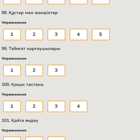
98. Құстар мен жәндіктер
Упражнения
1
2
3
4
5
99. Табиғат қорғаушылары
Упражнения
1
2
3
100. Қоқыс тастама
Упражнения
1
2
3
4
101. Қайта өңдеу
Упражнения