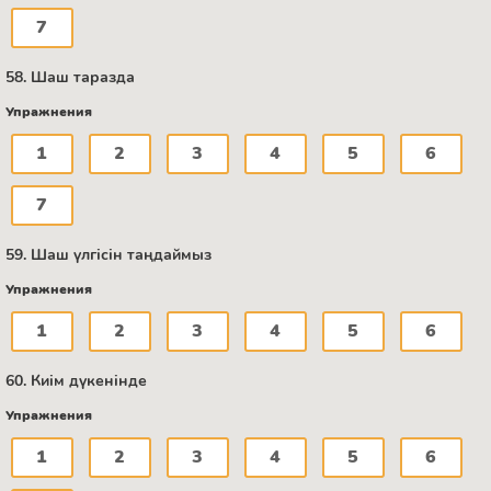
7
58. Шаш таразда
Упражнения
1
2
3
4
5
6
7
59. Шаш үлгісін таңдаймыз
Упражнения
1
2
3
4
5
6
60. Киім дүкенінде
Упражнения
1
2
3
4
5
6