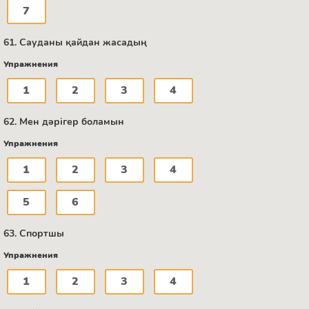
7
61. Сауданы қайдан жасадың
Упражнения
1
2
3
4
62. Мен дәрігер боламын
Упражнения
1
2
3
4
5
6
63. Спортшы
Упражнения
1
2
3
4