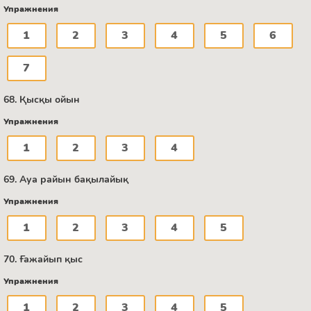
Упражнения
1
2
3
4
5
6
7
68. Қысқы ойын
Упражнения
1
2
3
4
69. Ауа райын бақылайық
Упражнения
1
2
3
4
5
70. Ғажайып қыс
Упражнения
1
2
3
4
5