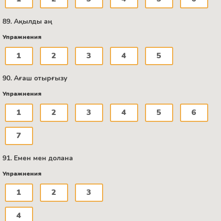
89. Ақылды аң
Упражнения
1
2
3
4
5
90. Ағаш отырғызу
Упражнения
1
2
3
4
5
6
7
91. Емен мен долана
Упражнения
1
2
3
4