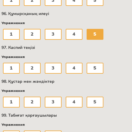
1
2
3
4
5
96. Құмырсқаның илеуі
Упражнения
1
2
3
4
5
97. Каспий теңізі
Упражнения
1
2
3
4
5
98. Құстар мен жәндіктер
Упражнения
1
2
3
4
5
99. Табиғат қорғаушылары
Упражнения