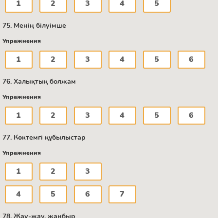
1
2
3
4
5
75. Менің білуімше
Упражнения
1
2
3
4
5
6
76. Халықтық болжам
Упражнения
1
2
3
4
5
6
77. Көктемгі құбылыстар
Упражнения
1
2
3
4
5
6
7
78. Жау-жау, жаңбыр