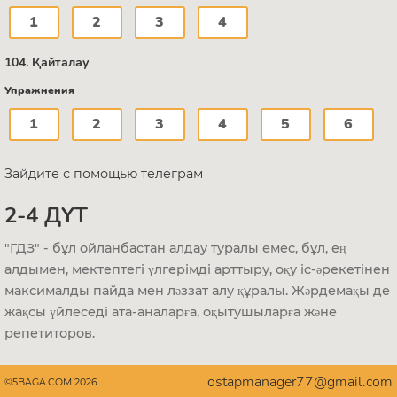
1
2
3
4
104. Қайталау
Упражнения
1
2
3
4
5
6
Зайдите с помощью телеграм
2-4 ДҮТ
"ГДЗ" - бұл ойланбастан алдау туралы емес, бұл, ең
алдымен, мектептегі үлгерімді арттыру, оқу іс-әрекетінен
максималды пайда мен ләззат алу құралы. Жәрдемақы де
жақсы үйлеседі ата-аналарға, оқытушыларға және
репетиторов.
ostapmanager77@gmail.com
©5BAGA.COM 2026