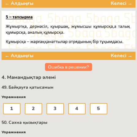
← Алдыңғы
Келесі →
← Алдыңғы
Келесі →
Ошибка в решении?
4. Мамандықтар әлемі
49. Байқауға қатысамын
Упражнения
1
2
3
4
5
50. Сахна қызықтары
Упражнения