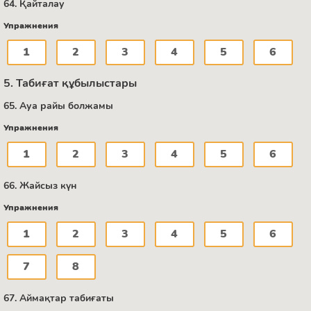
64. Қайталау
Упражнения
1
2
3
4
5
6
5. Табиғат құбылыстары
65. Ауа райы болжамы
Упражнения
1
2
3
4
5
6
66. Жайсыз күн
Упражнения
1
2
3
4
5
6
7
8
67. Аймақтар табиғаты