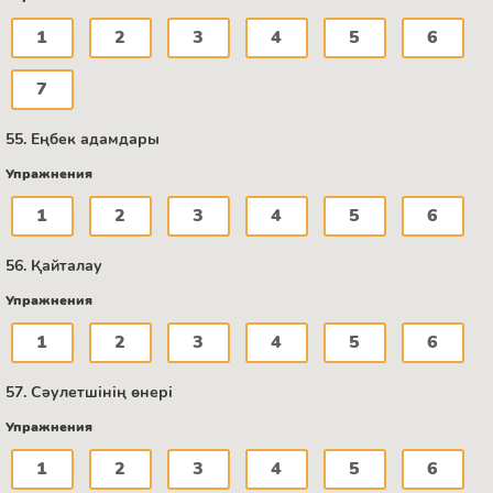
1
2
3
4
5
6
7
55. Еңбек адамдары
Упражнения
1
2
3
4
5
6
56. Қайталау
Упражнения
1
2
3
4
5
6
57. Сәулетшінің өнері
Упражнения
1
2
3
4
5
6