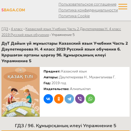
Пользовательское соглашение
5
BAGA.COM
Политика конфиденциальности
Политика Cookie
ГДЗ
›
4 класс
›
Казахский язык Учебник Часть 2 Даулеткереева Н. 4 класс
2019 Русский язык обучения
›
Упражнение 5
ДүТ Дайын үй жұмыстары Казахский язык Учебник Часть 2
Даулеткереева Н. 4 класс 2019 Русский язык обучения 6.
Қоршаған ортаны қорғау 96. Құмырсқаның илеуі
Упражнение 5
Предмет:
Казахский язык
Авторы:
Даулеткереева Н., Мухангалиева Г.
Год:
2019 год
Издательство:
Алматыкітап
ГДЗ / 96. Құмырсқаның илеуі Упражнение 5