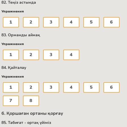
82. Теңіз астында
Упражнения
1
2
3
4
5
6
83. Орманды аймақ
Упражнения
1
2
3
4
84. Қайталау
Упражнения
1
2
3
4
5
6
7
8
6. Қоршаған ортаны қорғау
85. Табиғат - ортақ үйіміз