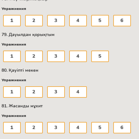
Упражнения
1
2
3
4
5
6
79. Дауылдан қорықтым
Упражнения
1
2
3
4
5
80. Қауіпті мекен
Упражнения
1
2
3
4
81. Жасанды мұхит
Упражнения
1
2
3
4
5
6