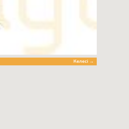
Келесі →