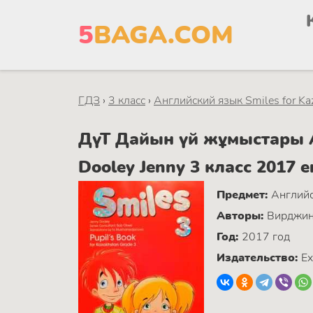
5
BAGA.COM
ГДЗ
›
3 класс
›
Английский язык Smiles for Ka
ДүТ Дайын үй жұмыстары Ан
Dooley Jenny 3 класс 2017 
Предмет:
Английс
Авторы:
Вирджин
Год:
2017 год
Издательство:
Ex