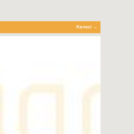
Келесі →