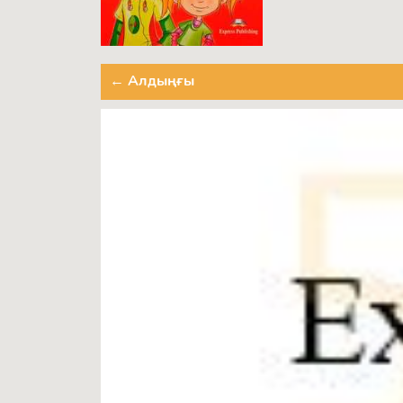
← Алдыңғы