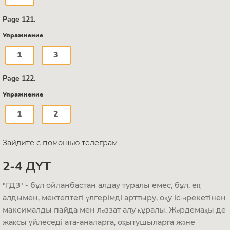
Page 121.
Упражнение
1
3
Page 122.
Упражнение
1
2
Зайдите с помощью телеграм
2-4 ДҮТ
"ГДЗ" - бұл ойланбастан алдау туралы емес, бұл, ең
алдымен, мектептегі үлгерімді арттыру, оқу іс-әрекетінен
максималды пайда мен ләззат алу құралы. Жәрдемақы де
жақсы үйлеседі ата-аналарға, оқытушыларға және