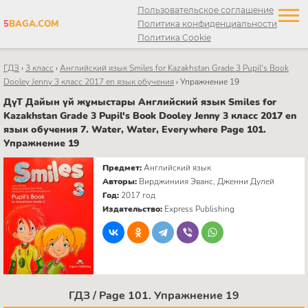
Пользовательское соглашение
5
BAGA.COM
Политика конфиденциальности
Политика Cookie
ГДЗ
›
3 класс
›
Английский язык Smiles for Kazakhstan Grade 3 Pupil's Book
Dooley Jenny 3 класс 2017 en язык обучения
›
Упражнение 19
ДүТ Дайын үй жұмыстары Английский язык Smiles for
Kazakhstan Grade 3 Pupil's Book Dooley Jenny 3 класс 2017 en
язык обучения 7. Water, Water, Everywhere Page 101.
Упражнение 19
Предмет:
Английский язык
Авторы:
Вирджиниия Эванс, Дженни Дулей
Год:
2017 год
Издательство:
Express Publishing
ГДЗ / Page 101. Упражнение 19