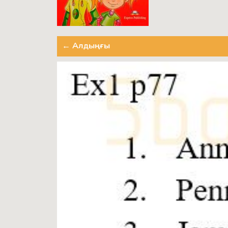
← Алдыңғы