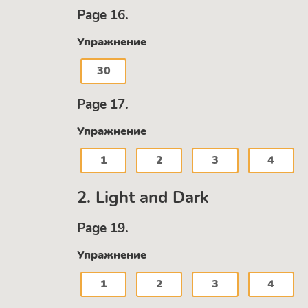
Page 16.
Упражнение
30
Page 17.
Упражнение
1
2
3
4
2. Light and Dark
Page 19.
Упражнение
1
2
3
4