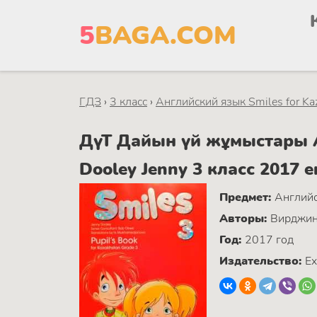
5
BAGA.COM
ГДЗ
›
3 класс
›
Английский язык Smiles for Ka
ДүТ Дайын үй жұмыстары Ан
Dooley Jenny 3 класс 2017 
Предмет:
Английс
Авторы:
Вирджин
Год:
2017 год
Издательство:
Ex