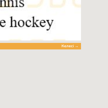
Келесі →